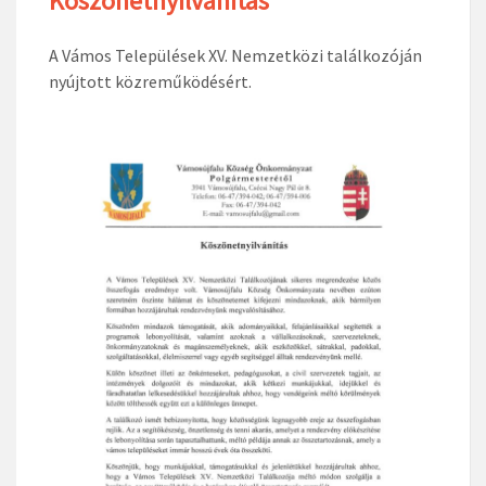
Köszönetnyilvánítás
A Vámos Települések XV. Nemzetközi találkozóján
nyújtott közreműködésért.