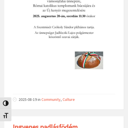
2025-08-19
in
Community
,
Culture
Nagy kontraszt váltása
Betűméret váltása
Ingyenes padlásfödém