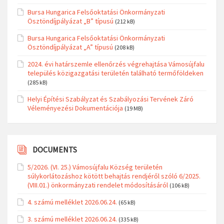
Bursa Hungarica Felsőoktatási Önkormányzati
Ösztöndíjpályázat „B” típusú
(212 kB)
Bursa Hungarica Felsőoktatási Önkormányzati
Ösztöndíjpályázat „A” típusú
(208 kB)
2024. évi határszemle ellenőrzés végrehajtása Vámosújfalu
település közigazgatási területén található termőföldeken
(285 kB)
Helyi Építési Szabályzat és Szabályozási Tervének Záró
Véleményezési Dokumentációja
(19 MB)
DOCUMENTS
5/2026. (VI. 25.) Vámosújfalu Község területén
súlykorlátozáshoz kötött behajtás rendjéről szóló 6/2025.
(VIII.01.) önkormányzati rendelet módosításáról
(106 kB)
4. számú melléklet 2026.06.24.
(65 kB)
3. számú melléklet 2026.06.24.
(335 kB)