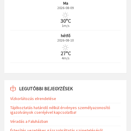
Ma
2026-08-09
30°C
1m/s
hétfő
2026-08-10
27°C
4m/s
LEGUTÓBBI BEJEGYZÉSEK
Vízkorlátozás elrendelése
Tájékoztatás határidő nélkül érvényes személyazonosító
igazolványok cseréjével kapcsolatba!
Véradás a Faluházban
Értesítés vezetékes gázszolgáltatás szüneteléséről