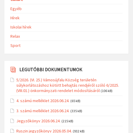
Egyéb
Hírek
Iskolai hírek
Relax
Sport
LEGUTÓBBI DOKUMENTUMOK
5/2026. (VI. 25.) Vámosújfalu Község területén
súlykorlátozáshoz kötött behajtás rendjéről szóló 6/2025.
(VIII.01.) önkormányzati rendelet módosításáról
(106 kB)
4. számú melléklet 2026.06.24.
(65 kB)
3. számú melléklet 2026.06.24.
(335 kB)
Jegyzőkönyv 2026.06.24.
(215 kB)
Ruszin jegyzőkönyv 2026.05.04.
(932 kB)