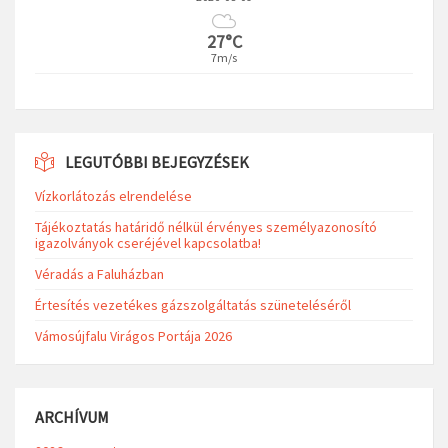
27°C
7m/s
LEGUTÓBBI BEJEGYZÉSEK
Vízkorlátozás elrendelése
Tájékoztatás határidő nélkül érvényes személyazonosító
igazolványok cseréjével kapcsolatba!
Véradás a Faluházban
Értesítés vezetékes gázszolgáltatás szüneteléséről
Vámosújfalu Virágos Portája 2026
ARCHÍVUM