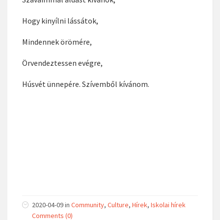
Hogy kinyílni lássátok,
Mindennek örömére,
Örvendeztessen evégre,
Húsvét ünnepére. Szívemből kívánom.
2020-04-09
in
Community
,
Culture
,
Hírek
,
Iskolai hírek
Comments (0)