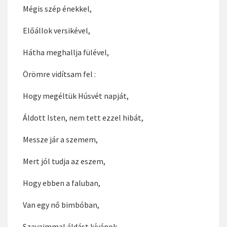
Mégis szép énekkel,
Előállok versikével,
Hátha meghallja fülével,
Örömre vidítsam fel :
Hogy megéltük Húsvét napját,
Áldott Isten, nem tett ezzel hibát,
Messze jár a szemem,
Mert jól tudja az eszem,
Hogy ebben a faluban,
Van egy nő bimbóban,
Szavaimmal áldást kívánok,