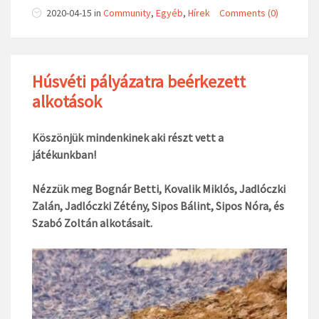
2020-04-15
in
Community
,
Egyéb
,
Hírek
Comments (0)
Húsvéti pályázatra beérkezett
alkotások
Köszönjük mindenkinek aki részt vett a
játékunkban!
Nézzük meg Bognár Betti, Kovalik Miklós, Jadlóczki
Zalán, Jadlóczki Zétény, Sipos Bálint, Sipos Nóra, és
Szabó Zoltán alkotásait.