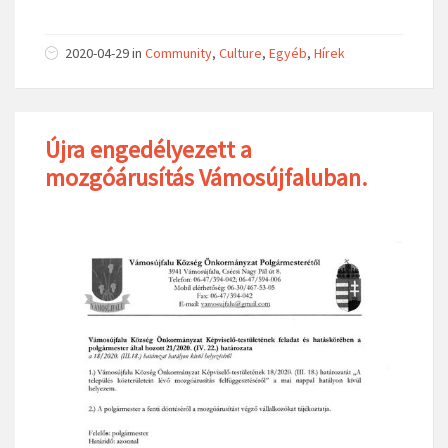
2020-04-29
in
Community
,
Culture
,
Egyéb
,
Hírek
Újra engedélyezett a
mozgóárusítás Vámosújfaluban.