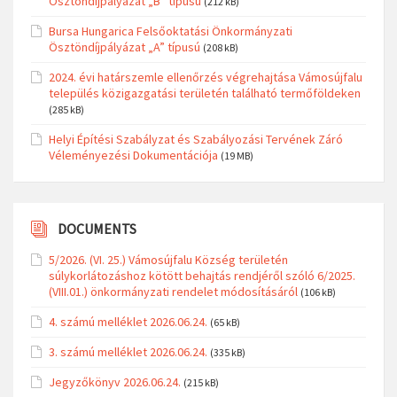
Ösztöndíjpályázat „B” típusú
(212 kB)
Bursa Hungarica Felsőoktatási Önkormányzati
Ösztöndíjpályázat „A” típusú
(208 kB)
2024. évi határszemle ellenőrzés végrehajtása Vámosújfalu
település közigazgatási területén található termőföldeken
(285 kB)
Helyi Építési Szabályzat és Szabályozási Tervének Záró
Véleményezési Dokumentációja
(19 MB)
DOCUMENTS
5/2026. (VI. 25.) Vámosújfalu Község területén
súlykorlátozáshoz kötött behajtás rendjéről szóló 6/2025.
(VIII.01.) önkormányzati rendelet módosításáról
(106 kB)
4. számú melléklet 2026.06.24.
(65 kB)
3. számú melléklet 2026.06.24.
(335 kB)
Jegyzőkönyv 2026.06.24.
(215 kB)