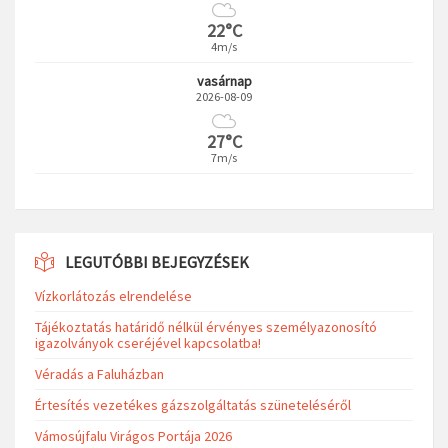
22°C
4m/s
vasárnap
2026-08-09
27°C
7m/s
LEGUTÓBBI BEJEGYZÉSEK
Vízkorlátozás elrendelése
Tájékoztatás határidő nélkül érvényes személyazonosító
igazolványok cseréjével kapcsolatba!
Véradás a Faluházban
Értesítés vezetékes gázszolgáltatás szüneteléséről
Vámosújfalu Virágos Portája 2026