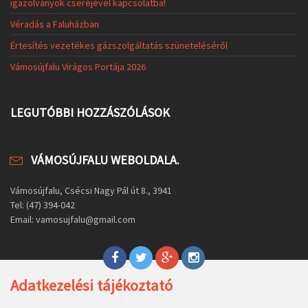
igazolványok cseréjével kapcsolatba!
Véradás a Faluházban
Értesítés vezetékes gázszolgáltatás szüneteléséről
Vámosújfalu Virágos Portája 2026
LEGUTÓBBI HOZZÁSZÓLÁSOK
VÁMOSÚJFALU WEBOLDALA.
Vámosújfalu, Csécsi Nagy Pál út 8., 3941
Tel: (47) 394-042
Email: vamosujfalu@gmail.com
Adatkezelési tájékoztató