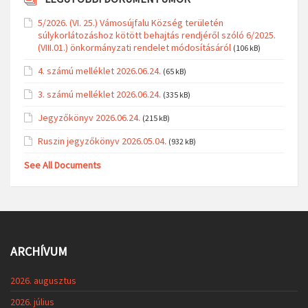
5/2026. (VI. 25.) Vámosújfalu Község területén
súlykorlátozáshoz kötött behajtás rendjéről szóló 6/2025.
(VIII.01.) önkormányzati rendelet módosításáról
(106 kB)
4. számú melléklet 2026.06.24.
(65 kB)
3. számú melléklet 2026.06.24.
(335 kB)
Jegyzőkönyv 2026.06.24.
(215 kB)
Ruszin jegyzőkönyv 2026.05.04.
(932 kB)
See All Documents
ARCHÍVUM
2026. augusztus
2026. július