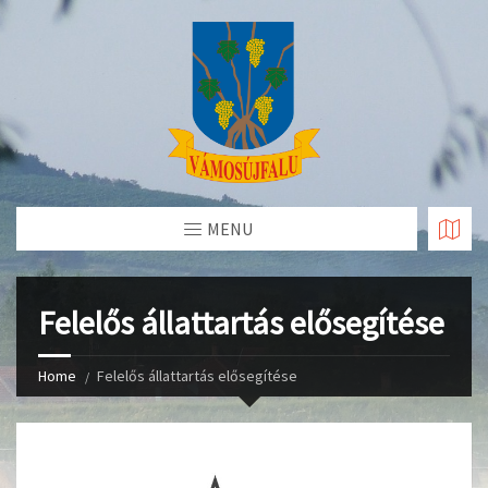
Skip
to
Content
MENU
Felelős állattartás elősegítése
Home
Felelős állattartás elősegítése