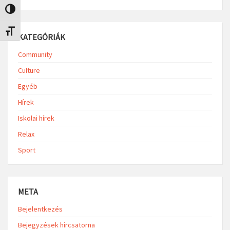
Nagy kontraszt váltása
Betűméret váltása
KATEGÓRIÁK
Community
Culture
Egyéb
Hírek
Iskolai hírek
Relax
Sport
META
Bejelentkezés
Bejegyzések hírcsatorna