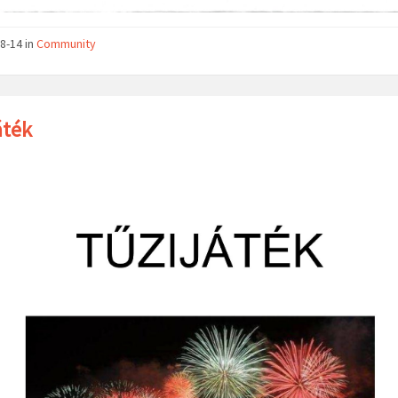
8-14
in
Community
áték