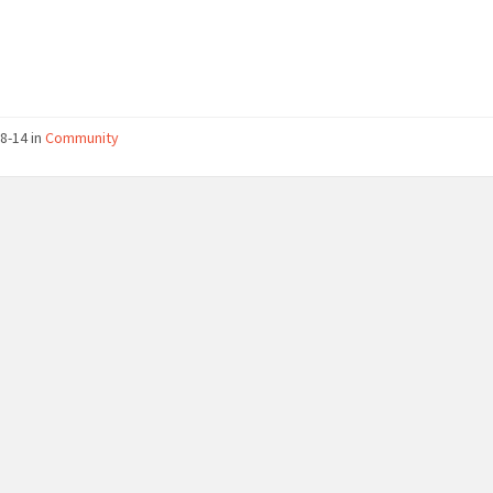
8-14
in
Community