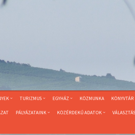
NYEK
TURIZMUS
EGYHÁZ
KÖZMUNKA
KÖNYVTÁR
ÁZAT
PÁLYÁZATAINK
KÖZÉRDEKŰ ADATOK
VÁLASZTÁ