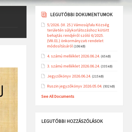
LEGUTÓBBI DOKUMENTUMOK
5/2026. (VI. 25.) Vámosújfalu Község
területén súlykorlátozáshoz kötött
behajtás rendjéről szóló 6/2025.
(VIII.01.) önkormányzati rendelet
módosításáról
(106 kB)
4. számú melléklet 2026.06.24.
(65 kB)
3. számú melléklet 2026.06.24.
(335 kB)
Jegyzőkönyv 2026.06.24.
(215 kB)
Ruszin jegyzőkönyv 2026.05.04.
(932 kB)
See All Documents
LEGUTÓBBI HOZZÁSZÓLÁSOK