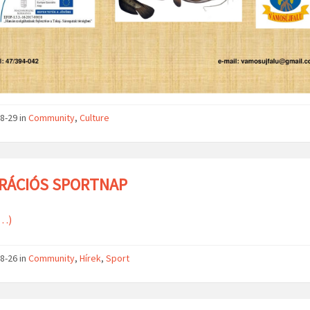
8-29
in
Community
,
Culture
RÁCIÓS SPORTNAP
…)
8-26
in
Community
,
Hírek
,
Sport