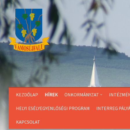
Skip
to
Content
KEZDŐLAP
HÍREK
ÖNKORMÁNYZAT
INTÉZMÉ
HELYI ESÉLYEGYENLŐSÉGI PROGRAM
INTERREG PÁLY
KAPCSOLAT