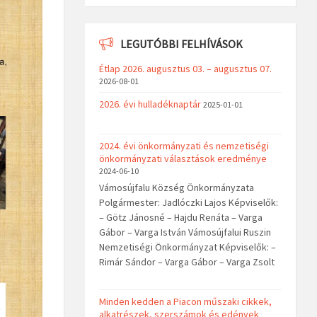
LEGUTÓBBI FELHÍVÁSOK
Étlap 2026. augusztus 03. – augusztus 07.
2026-08-01
2026. évi hulladéknaptár
2025-01-01
2024. évi önkormányzati és nemzetiségi
önkormányzati választások eredménye
2024-06-10
Vámosújfalu Község Önkormányzata
Polgármester: Jadlóczki Lajos Képviselők:
– Götz Jánosné – Hajdu Renáta – Varga
Gábor – Varga István Vámosújfalui Ruszin
Nemzetiségi Önkormányzat Képviselők: –
Rimár Sándor – Varga Gábor – Varga Zsolt
Minden kedden a Piacon műszaki cikkek,
alkatrészek, szerszámok és edények