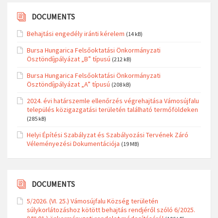
DOCUMENTS
Behajtási engedély iránti kérelem
(14 kB)
Bursa Hungarica Felsőoktatási Önkormányzati
Ösztöndíjpályázat „B” típusú
(212 kB)
Bursa Hungarica Felsőoktatási Önkormányzati
Ösztöndíjpályázat „A” típusú
(208 kB)
2024. évi határszemle ellenőrzés végrehajtása Vámosújfalu
település közigazgatási területén található termőföldeken
(285 kB)
Helyi Építési Szabályzat és Szabályozási Tervének Záró
Véleményezési Dokumentációja
(19 MB)
DOCUMENTS
5/2026. (VI. 25.) Vámosújfalu Község területén
súlykorlátozáshoz kötött behajtás rendjéről szóló 6/2025.