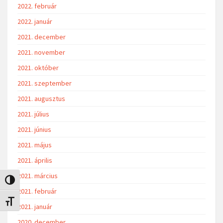
2022. február
2022. január
2021. december
2021. november
2021. október
2021. szeptember
2021. augusztus
2021. július
2021. június
2021. május
2021. április
2021. március
Nagy kontraszt váltása
2021. február
Betűméret váltása
2021. január
2020. december