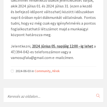
lakcímmel rendelkező diákok jelentkezését várjuk,
akik 2024. július 01. és 2024. július 31. (ezen a kezdő
és befejező időpont változhat) közötti időszakban
napi 6 órában nyári diákmunkát vállalnának. Fontos
tudni, hogy ez még csak egy igényfelmérés a pontos
foglalkoztatható létszámot majd a munkaügyi
központ határozza meg.
Jelentkezni,
2024. június 05. napjáig 12:00 –ig lehet
a
47/394-042-es telefonszámon vagy a
vamosujfalu@gmail.com e-mailcímen.
2024-06-03
in
Community
,
Hírek
Search