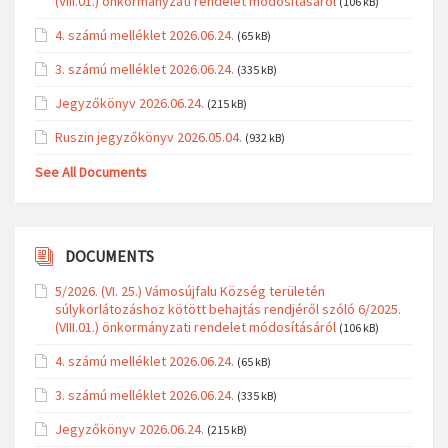
(VIII.01.) önkormányzati rendelet módosításáról
(106 kB)
4. számú melléklet 2026.06.24.
(65 kB)
3. számú melléklet 2026.06.24.
(335 kB)
Jegyzőkönyv 2026.06.24.
(215 kB)
Ruszin jegyzőkönyv 2026.05.04.
(932 kB)
See All Documents
DOCUMENTS
5/2026. (VI. 25.) Vámosújfalu Község területén
súlykorlátozáshoz kötött behajtás rendjéről szóló 6/2025.
(VIII.01.) önkormányzati rendelet módosításáról
(106 kB)
4. számú melléklet 2026.06.24.
(65 kB)
3. számú melléklet 2026.06.24.
(335 kB)
Jegyzőkönyv 2026.06.24.
(215 kB)