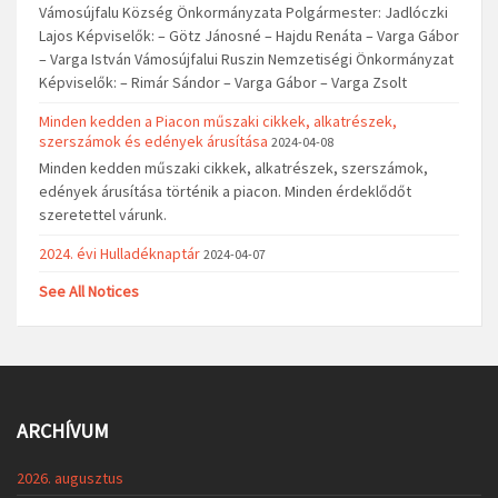
Vámosújfalu Község Önkormányzata Polgármester: Jadlóczki
Lajos Képviselők: – Götz Jánosné – Hajdu Renáta – Varga Gábor
– Varga István Vámosújfalui Ruszin Nemzetiségi Önkormányzat
Képviselők: – Rimár Sándor – Varga Gábor – Varga Zsolt
Minden kedden a Piacon műszaki cikkek, alkatrészek,
szerszámok és edények árusítása
2024-04-08
Minden kedden műszaki cikkek, alkatrészek, szerszámok,
edények árusítása történik a piacon. Minden érdeklődőt
szeretettel várunk.
2024. évi Hulladéknaptár
2024-04-07
See All Notices
ARCHÍVUM
2026. augusztus