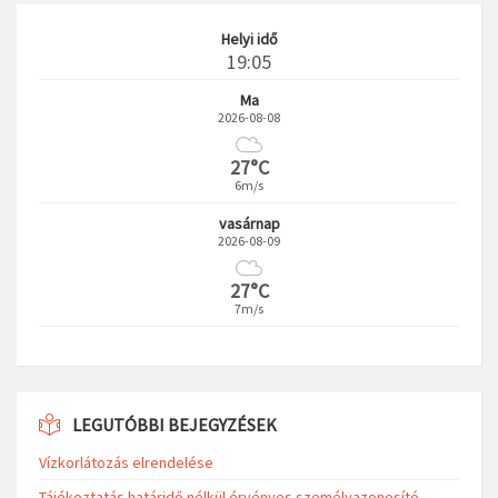
Helyi idő
19:05
Ma
2026-08-08
27°C
6m/s
vasárnap
2026-08-09
27°C
7m/s
LEGUTÓBBI BEJEGYZÉSEK
Vízkorlátozás elrendelése
Tájékoztatás határidő nélkül érvényes személyazonosító