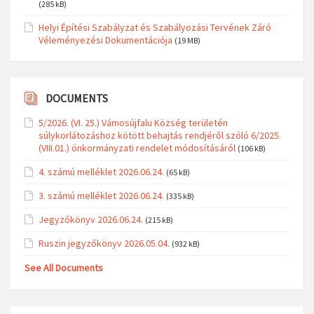
(285 kB)
Helyi Építési Szabályzat és Szabályozási Tervének Záró
Véleményezési Dokumentációja
(19 MB)
DOCUMENTS
5/2026. (VI. 25.) Vámosújfalu Község területén
súlykorlátozáshoz kötött behajtás rendjéről szóló 6/2025.
(VIII.01.) önkormányzati rendelet módosításáról
(106 kB)
4. számú melléklet 2026.06.24.
(65 kB)
3. számú melléklet 2026.06.24.
(335 kB)
Jegyzőkönyv 2026.06.24.
(215 kB)
Ruszin jegyzőkönyv 2026.05.04.
(932 kB)
See All Documents