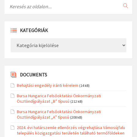
Search
KATEGÓRIÁK
Kategóriák
DOCUMENTS
Behajtási engedély iránti kérelem
(14 kB)
Bursa Hungarica Felsőoktatási Önkormányzati
Ösztöndíjpályázat „B” típusú
(212 kB)
Bursa Hungarica Felsőoktatási Önkormányzati
Ösztöndíjpályázat „A” típusú
(208 kB)
2024. évi határszemle ellenőrzés végrehajtása Vámosújfalu
település közigazgatási területén található termőföldeken