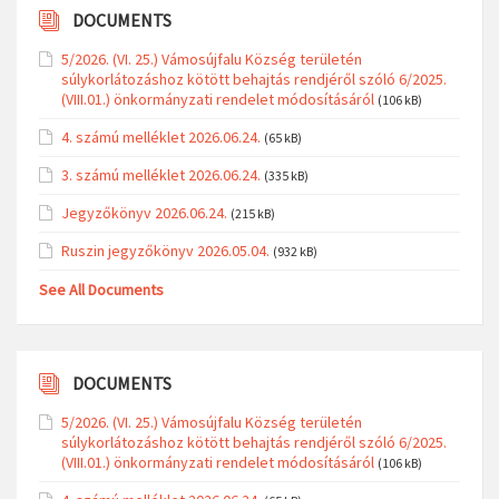
DOCUMENTS
5/2026. (VI. 25.) Vámosújfalu Község területén
súlykorlátozáshoz kötött behajtás rendjéről szóló 6/2025.
(VIII.01.) önkormányzati rendelet módosításáról
(106 kB)
4. számú melléklet 2026.06.24.
(65 kB)
3. számú melléklet 2026.06.24.
(335 kB)
Jegyzőkönyv 2026.06.24.
(215 kB)
Ruszin jegyzőkönyv 2026.05.04.
(932 kB)
See All Documents
DOCUMENTS
5/2026. (VI. 25.) Vámosújfalu Község területén
súlykorlátozáshoz kötött behajtás rendjéről szóló 6/2025.
(VIII.01.) önkormányzati rendelet módosításáról
(106 kB)