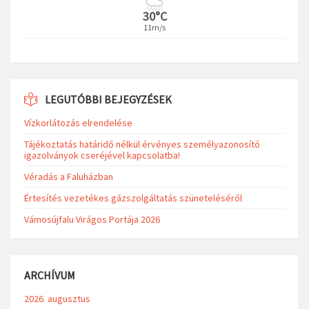
30°C
11m/s
LEGUTÓBBI BEJEGYZÉSEK
Vízkorlátozás elrendelése
Tájékoztatás határidő nélkül érvényes személyazonosító
igazolványok cseréjével kapcsolatba!
Véradás a Faluházban
Értesítés vezetékes gázszolgáltatás szüneteléséről
Vámosújfalu Virágos Portája 2026
ARCHÍVUM
2026. augusztus