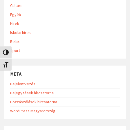
Culture
Egyéb
Hírek
Iskolai hírek
Relax
Sport
Nagy kontraszt váltása
Betűméret váltása
META
Bejelentkezés
Bejegyzések hírcsatorna
Hozzászólások hírcsatorna
WordPress Magyarország