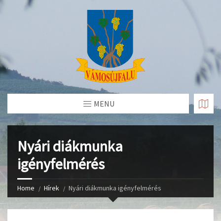
Skip
to
Content
MENU
Nyári diákmunka
igényfelmérés
Home
Hírek
Nyári diákmunka igényfelmérés