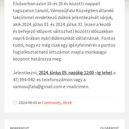
Elsősorban azon 16-és 25 év közötti nappali
tagozaton tanuló, Vámosújfalu Községben állandó
lakcímmel rendelkező diákok jelentkezését várjuk,
akik 2024. július 01. és 2024. július 31. (ezen a kezdő
és befejező időpont változhat) közötti időszakban
napi 6 órában nyári diákmunkát vállalnának. Fontos
tudni, hogy ez még csak egy igényfelmérés a pontos
foglalkoztatható létszámot majd a munkaügyi
központ határozza meg.
Jelentkezni,
2024. június 05. napjáig 12:00 –ig lehet
a
47/394-042-es telefonszámon vagy a
vamosujfalu@gmail.com e-mailcímen.
2024-06-03 in
Community
,
Hírek
NEWER POST
OLDER POST