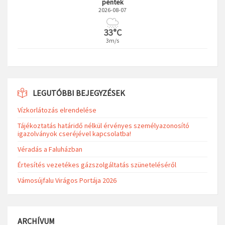
péntek
2026-08-07
33°C
3m/s
LEGUTÓBBI BEJEGYZÉSEK
Vízkorlátozás elrendelése
Tájékoztatás határidő nélkül érvényes személyazonosító
igazolványok cseréjével kapcsolatba!
Véradás a Faluházban
Értesítés vezetékes gázszolgáltatás szüneteléséről
Vámosújfalu Virágos Portája 2026
ARCHÍVUM