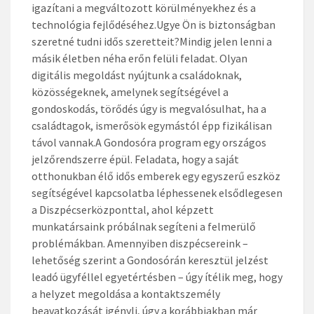
igazítani a megváltozott körülményekhez és a
technológia fejlődéséhez.Ugye Ön is biztonságban
szeretné tudni idős szeretteit?Mindig jelen lenni a
másik életben néha erőn felüli feladat. Olyan
digitális megoldást nyújtunk a családoknak,
közösségeknek, amelynek segítségével a
gondoskodás, törődés úgy is megvalósulhat, ha a
családtagok, ismerősök egymástól épp fizikálisan
távol vannak.A Gondosóra program egy országos
jelzőrendszerre épül. Feladata, hogy a saját
otthonukban élő idős emberek egy egyszerű eszköz
segítségével kapcsolatba léphessenek elsődlegesen
a Diszpécserközponttal, ahol képzett
munkatársaink próbálnak segíteni a felmerülő
problémákban. Amennyiben diszpécsereink –
lehetőség szerint a Gondosórán keresztül jelzést
leadó ügyféllel egyetértésben – úgy ítélik meg, hogy
a helyzet megoldása a kontaktszemély
beavatkozását igényli, úgy a korábbiakban már