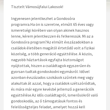
Tisztelt Vámosújfalui Lakosok!
Ingyenesen jelentkezhet a Gondosóra
programra.Ha ön is szeretne, elmúlt 65 éves vagy
ismeretségi körében van olyan akinek hasznos
lenne, kérem jelentkezzen és felkeressük. Mi az a
Gondosóra program?Az elmúlt évszázadokban a
családok életében magától értetődő volt a fizikai
közelség, a több generáció együttélése. A közös,
nagyobb háztartások egyfajta biztonságot
nyújtottak, hiszen a családtagok egyszerűen és
gyorsan tudtak gondoskodni egymásról. Idővel
azonban évszázados szokások szűntek meg vagy
alakultak át azzal, hogy a családok szétszóródtak,
és mára már egyre kevésbé jellemző a generációk
együttélése.Az idős családtagról, ismerősökről való
gondoskodás, az ő támogatásuk fontos és
felelősségteljes feladat, amelyet hozzá kell