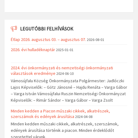
LEGUTÓBBI FELHÍVÁSOK
Étlap 2026. augusztus 03. – augusztus 07.
2026-08-01
2026. évi hulladéknaptár
2025-01-01
2024. évi önkormányzati és nemzetiségi önkormányzati
választások eredménye
2024-06-10
Vámosújfalu Község Önkormányzata Polgármester: Jadlóczki
Lajos Képviselők: – Götz Jánosné – Hajdu Renáta – Varga Gábor
– Varga István Vámosújfalui Ruszin Nemzetiségi Önkormányzat
Képviselők: – Rimár Sándor – Varga Gábor – Varga Zsolt
Minden kedden a Piacon műszaki cikkek, alkatrészek,
szerszámok és edények árusítása
2024-04-08
Minden kedden műszaki cikkek, alkatrészek, szerszámok,
edények árusítása történik a piacon. Minden érdeklődőt
szeretettel várunk.