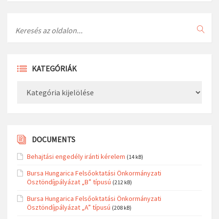
Search
KATEGÓRIÁK
Kategóriák
DOCUMENTS
Behajtási engedély iránti kérelem
(14 kB)
Bursa Hungarica Felsőoktatási Önkormányzati
Ösztöndíjpályázat „B” típusú
(212 kB)
Bursa Hungarica Felsőoktatási Önkormányzati
Ösztöndíjpályázat „A” típusú
(208 kB)