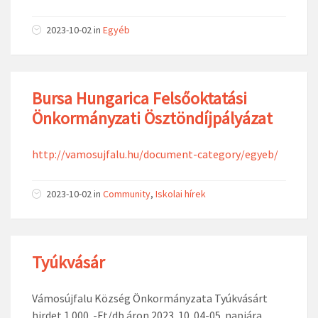
2023-10-02
in
Egyéb
Bursa Hungarica Felsőoktatási
Önkormányzati Ösztöndíjpályázat
http://vamosujfalu.hu/document-category/egyeb/
2023-10-02
in
Community
,
Iskolai hírek
Tyúkvásár
Vámosújfalu Község Önkormányzata Tyúkvásárt
hirdet 1.000. -Ft/db áron 2023. 10. 04-05. napjára