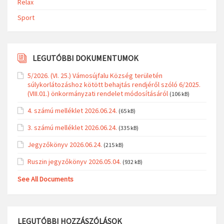
Relax
Sport
LEGUTÓBBI DOKUMENTUMOK
5/2026. (VI. 25.) Vámosújfalu Község területén
súlykorlátozáshoz kötött behajtás rendjéről szóló 6/2025.
(VIII.01.) önkormányzati rendelet módosításáról
(106 kB)
4. számú melléklet 2026.06.24.
(65 kB)
3. számú melléklet 2026.06.24.
(335 kB)
Jegyzőkönyv 2026.06.24.
(215 kB)
Ruszin jegyzőkönyv 2026.05.04.
(932 kB)
See All Documents
LEGUTÓBBI HOZZÁSZÓLÁSOK