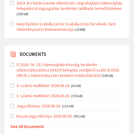
2024. évi határszemle ellenőrzés végrehajtása Vámosújfalu
település közigazgatási területén található termőföldeken
(285 kB)
Helyi Építési Szabályzat és Szabályozási Tervének Záró
Véleményezési Dokumentációja
(19 MB)
DOCUMENTS
5/2026. (VI. 25.) Vámosújfalu Község területén
súlykorlátozáshoz kötött behajtás rendjéről szóló 6/2025.
(VIII.01.) önkormányzati rendelet módosításáról
(106 kB)
4. számú melléklet 2026.06.24.
(65 kB)
3. számú melléklet 2026.06.24.
(335 kB)
Jegyzőkönyv 2026.06.24.
(215 kB)
Ruszin jegyzőkönyv 2026.05.04.
(932 kB)
See All Documents