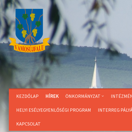
Skip
to
Content
KEZDŐLAP
HÍREK
ÖNKORMÁNYZAT
INTÉZMÉ
HELYI ESÉLYEGYENLŐSÉGI PROGRAM
INTERREG PÁLY
KAPCSOLAT