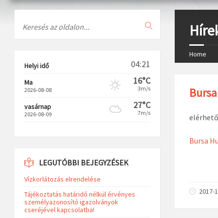
Search
Híre
Home
04:21
Helyi idő
16°C
Ma
3m/s
Bursa
2026-08-08
27°C
vasárnap
7m/s
2026-08-09
elérhető 
Bursa Hu
LEGUTÓBBI BEJEGYZÉSEK
Vízkorlátozás elrendelése
2017-1
Tájékoztatás határidő nélkül érvényes
személyazonosító igazolványok
cseréjével kapcsolatba!