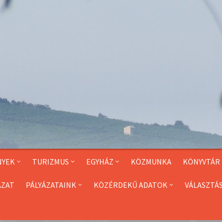
NYEK
TURIZMUS
EGYHÁZ
KÖZMUNKA
KÖNYVTÁR
ÁZAT
PÁLYÁZATAINK
KÖZÉRDEKŰ ADATOK
VÁLASZTÁ