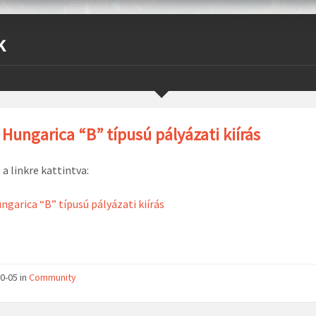
k
 Hungarica “B” típusú pályázati kiírás
a linkre kattintva:
ngarica “B” típusú pályázati kiírás
0-05
in
Community