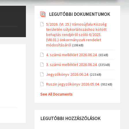
LEGUTÓBBI DOKUMENTUMOK
5/2026. (VI. 25.) Vámosújfalu Község
területén súlykorlátozáshoz kötött
behajtás rendjéről szóló 6/2025.
(VIII.01.) önkormányzati rendelet
módosításáról
(106 kB)
4. számú melléklet 2026.06.24.
(65 kB)
3. számú melléklet 2026.06.24.
(335 kB)
Jegyzőkönyv 2026.06.24.
(215 kB)
Ruszin jegyzőkönyv 2026.05.04.
(932 kB)
See All Documents
LEGUTÓBBI HOZZÁSZÓLÁSOK