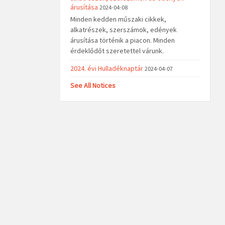
árusítása
2024-04-08
Minden kedden műszaki cikkek,
alkatrészek, szerszámok, edények
árusítása történik a piacon. Minden
érdeklődőt szeretettel várunk.
2024. évi Hulladéknaptár
2024-04-07
See All Notices