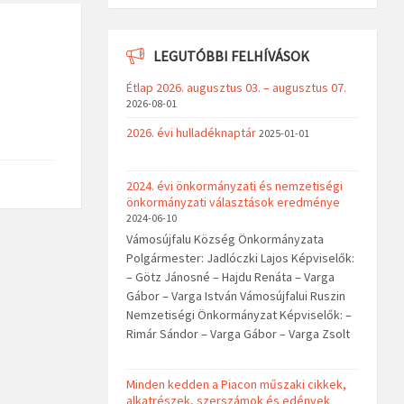
LEGUTÓBBI FELHÍVÁSOK
Étlap 2026. augusztus 03. – augusztus 07.
2026-08-01
2026. évi hulladéknaptár
2025-01-01
2024. évi önkormányzati és nemzetiségi
önkormányzati választások eredménye
2024-06-10
Vámosújfalu Község Önkormányzata
Polgármester: Jadlóczki Lajos Képviselők:
– Götz Jánosné – Hajdu Renáta – Varga
Gábor – Varga István Vámosújfalui Ruszin
Nemzetiségi Önkormányzat Képviselők: –
Rimár Sándor – Varga Gábor – Varga Zsolt
Minden kedden a Piacon műszaki cikkek,
alkatrészek, szerszámok és edények