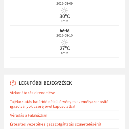
2026-08-09
30°C
1m/s
hétfő
2026-08-10
27°C
4m/s
LEGUTÓBBI BEJEGYZÉSEK
Vízkorlátozás elrendelése
Tájékoztatás határidő nélkül érvényes személyazonosító
igazolványok cseréjével kapcsolatba!
Véradás a Faluházban
Értesítés vezetékes gázszolgáltatás szüneteléséről