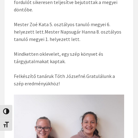
fordulót sikeresen teljesítve bejutottak a megyei
döntőbe.
Mester Zoé Kata 5. osztályos tanuló megyei 6.
helyezett lett.Mester Napsugár Hanna 8. osztályos
tanuló megyei 1. helyezett lett.
Mindketten oklevelet, egy szép könyvet és
tárgyjutalmakat kaptak.
Felkészítő tanáruk Tóth Józsefné.Gratulálunk a
szép eredményükhöz!
Nagy kontraszt váltása
Betűméret váltása