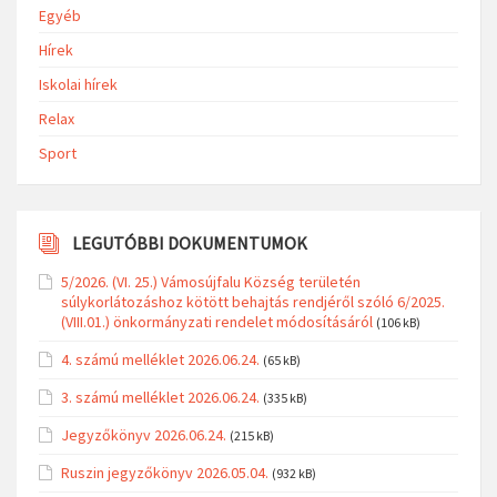
Egyéb
Hírek
Iskolai hírek
Relax
Sport
LEGUTÓBBI DOKUMENTUMOK
5/2026. (VI. 25.) Vámosújfalu Község területén
súlykorlátozáshoz kötött behajtás rendjéről szóló 6/2025.
(VIII.01.) önkormányzati rendelet módosításáról
(106 kB)
4. számú melléklet 2026.06.24.
(65 kB)
3. számú melléklet 2026.06.24.
(335 kB)
Jegyzőkönyv 2026.06.24.
(215 kB)
Ruszin jegyzőkönyv 2026.05.04.
(932 kB)