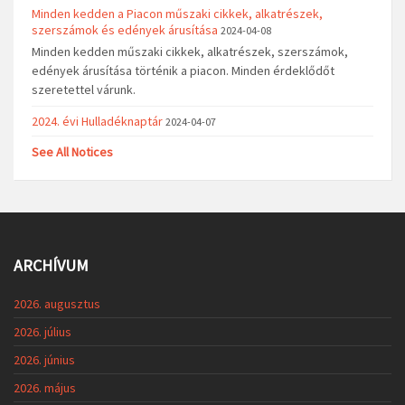
Minden kedden a Piacon műszaki cikkek, alkatrészek,
szerszámok és edények árusítása
2024-04-08
Minden kedden műszaki cikkek, alkatrészek, szerszámok,
edények árusítása történik a piacon. Minden érdeklődőt
szeretettel várunk.
2024. évi Hulladéknaptár
2024-04-07
See All Notices
ARCHÍVUM
2026. augusztus
2026. július
2026. június
2026. május