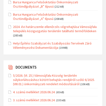
Bursa Hungarica Felsőoktatási Önkormányzati
Ösztöndíjpályázat „B” típusú
(212 kB)
Bursa Hungarica Felsőoktatási Önkormányzati
Ösztöndíjpályázat „A” típusú
(208 kB)
2024. évi határszemle ellenőrzés végrehajtása Vámosújfalu
település közigazgatási területén található termőföldeken
(285 kB)
Helyi Építési Szabályzat és Szabályozási Tervének Záró
Véleményezési Dokumentációja
(19 MB)
DOCUMENTS
5/2026. (VI. 25.) Vámosújfalu Község területén
súlykorlátozáshoz kötött behajtás rendjéről szóló 6/2025.
(VIII.01.) önkormányzati rendelet módosításáról
(106 kB)
4. számú melléklet 2026.06.24.
(65 kB)
3. számú melléklet 2026.06.24.
(335 kB)