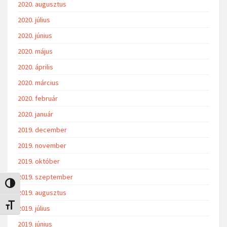
2020. augusztus
2020. július
2020. június
2020. május
2020. április
2020. március
2020. február
2020. január
2019. december
2019. november
2019. október
2019. szeptember
Nagy kontraszt váltása
2019. augusztus
Betűméret váltása
2019. július
2019. június