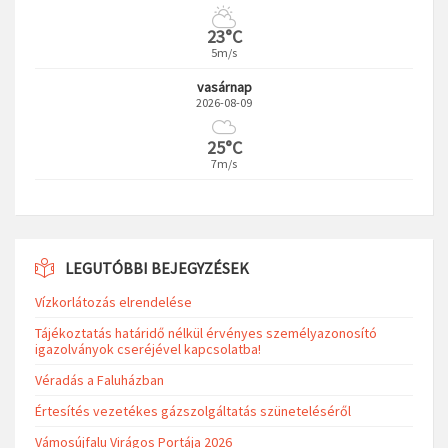
23°C
5m/s
vasárnap
2026-08-09
25°C
7m/s
LEGUTÓBBI BEJEGYZÉSEK
Vízkorlátozás elrendelése
Tájékoztatás határidő nélkül érvényes személyazonosító
igazolványok cseréjével kapcsolatba!
Véradás a Faluházban
Értesítés vezetékes gázszolgáltatás szüneteléséről
Vámosújfalu Virágos Portája 2026