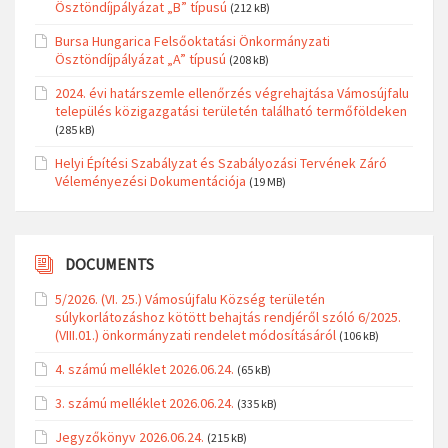
Ösztöndíjpályázat „B” típusú
(212 kB)
Bursa Hungarica Felsőoktatási Önkormányzati
Ösztöndíjpályázat „A” típusú
(208 kB)
2024. évi határszemle ellenőrzés végrehajtása Vámosújfalu
település közigazgatási területén található termőföldeken
(285 kB)
Helyi Építési Szabályzat és Szabályozási Tervének Záró
Véleményezési Dokumentációja
(19 MB)
DOCUMENTS
5/2026. (VI. 25.) Vámosújfalu Község területén
súlykorlátozáshoz kötött behajtás rendjéről szóló 6/2025.
(VIII.01.) önkormányzati rendelet módosításáról
(106 kB)
4. számú melléklet 2026.06.24.
(65 kB)
3. számú melléklet 2026.06.24.
(335 kB)
Jegyzőkönyv 2026.06.24.
(215 kB)