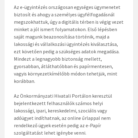
Az e-ügyintézés országosan egységes ügymenetet
biztosít és ahogy a személyes ügyfélfogadásnál
megszokhattuk, úgy a digitális térben is végig vezet
minket a jól ismert folyamatokon. Első lépésben
saját magunk beazonosítása történik, majd a
lakossági és vállalkozási ügyintézés kiválasztása,
ezt követően pedig a szükséges adatok megadása.
Mindezt a legnagyobb biztonság mellett,
gyorsabban, átláthatóbban és papírmentesen,
vagyis környezetkímélőbb módon tehetjük, mint
korábban.
Az Önkormányzati Hivatali Portálon keresztül
bejelentkezett felhasználók számos helyi
lakossági, ipari, kereskedelmi, szociális vagy
adóügyet indíthatnak, az online űrlappal nem
rendelkező ügyek esetén pedig az e-Papír
szolgáltatást lehet igénybe venni.