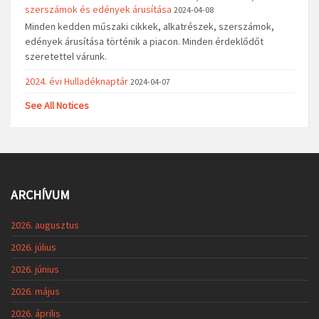
szerszámok és edények árusítása
2024-04-08
Minden kedden műszaki cikkek, alkatrészek, szerszámok,
edények árusítása történik a piacon. Minden érdeklődőt
szeretettel várunk.
2024. évi Hulladéknaptár
2024-04-07
See All Notices
ARCHÍVUM
2026. augusztus
2026. július
2026. június
2026. május
2026. április