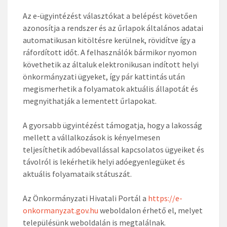
Az e-ügyintézést választókat a belépést követően
azonosítja a rendszer és az űrlapok általános adatai
automatikusan kitöltésre kerülnek, rövidítve így a
ráfordított időt. A felhasználók bármikor nyomon
követhetik az általuk elektronikusan indított helyi
önkormányzati ügyeket, így pár kattintás után
megismerhetik a folyamatok aktuális állapotát és
megnyithatják a lementett űrlapokat.
A gyorsabb ügyintézést támogatja, hogy a lakosság
mellett a vállalkozások is kényelmesen
teljesíthetik adóbevallással kapcsolatos ügyeiket és
távolról is lekérhetik helyi adóegyenlegüket és
aktuális folyamataik státuszát.
Az Önkormányzati Hivatali Portál a
https://e-
onkormanyzat.gov.hu
weboldalon érhető el, melyet
településünk weboldalán is megtalálnak.