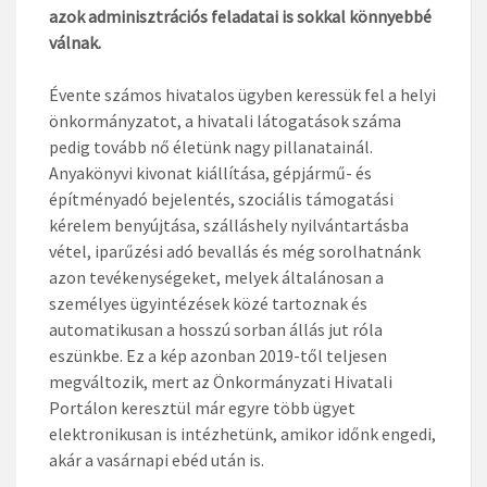
azok adminisztrációs feladatai is sokkal könnyebbé
válnak.
Évente számos hivatalos ügyben keressük fel a helyi
önkormányzatot, a hivatali látogatások száma
pedig tovább nő életünk nagy pillanatainál.
Anyakönyvi kivonat kiállítása, gépjármű- és
építményadó bejelentés, szociális támogatási
kérelem benyújtása, szálláshely nyilvántartásba
vétel, iparűzési adó bevallás és még sorolhatnánk
azon tevékenységeket, melyek általánosan a
személyes ügyintézések közé tartoznak és
automatikusan a hosszú sorban állás jut róla
eszünkbe. Ez a kép azonban 2019-től teljesen
megváltozik, mert az Önkormányzati Hivatali
Portálon keresztül már egyre több ügyet
elektronikusan is intézhetünk, amikor időnk engedi,
akár a vasárnapi ebéd után is.