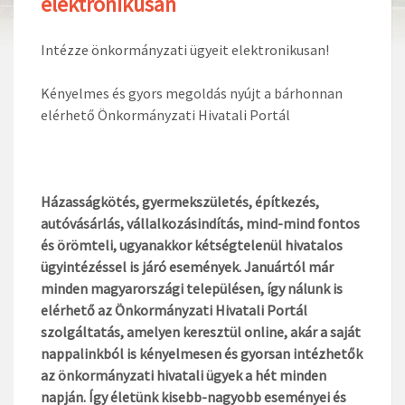
elektronikusan
Intézze önkormányzati ügyeit elektronikusan!
Kényelmes és gyors megoldás nyújt a bárhonnan
elérhető Önkormányzati Hivatali Portál
Házasságkötés, gyermekszületés, építkezés,
autóvásárlás, vállalkozásindítás, mind-mind fontos
és örömteli, ugyanakkor kétségtelenül hivatalos
ügyintézéssel is járó események. Januártól már
minden magyarországi településen, így nálunk is
elérhető az Önkormányzati Hivatali Portál
szolgáltatás, amelyen keresztül online, akár a saját
nappalinkból is kényelmesen és gyorsan intézhetők
az önkormányzati hivatali ügyek a hét minden
napján. Így életünk kisebb-nagyobb eseményei és