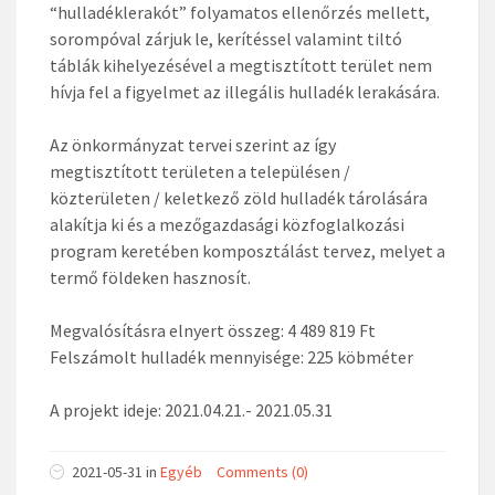
“hulladéklerakót” folyamatos ellenőrzés mellett,
sorompóval zárjuk le, kerítéssel valamint tiltó
táblák kihelyezésével a megtisztított terület nem
hívja fel a figyelmet az illegális hulladék lerakására.
Az önkormányzat tervei szerint az így
megtisztított területen a településen /
közterületen / keletkező zöld hulladék tárolására
alakítja ki és a mezőgazdasági közfoglalkozási
program keretében komposztálást tervez, melyet a
termő földeken hasznosít.
Megvalósításra elnyert összeg: 4 489 819 Ft
Felszámolt hulladék mennyisége: 225 köbméter
A projekt ideje: 2021.04.21.- 2021.05.31
2021-05-31
in
Egyéb
Comments (0)