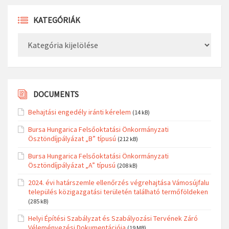
KATEGÓRIÁK
Kategóriák
DOCUMENTS
Behajtási engedély iránti kérelem
(14 kB)
Bursa Hungarica Felsőoktatási Önkormányzati
Ösztöndíjpályázat „B” típusú
(212 kB)
Bursa Hungarica Felsőoktatási Önkormányzati
Ösztöndíjpályázat „A” típusú
(208 kB)
2024. évi határszemle ellenőrzés végrehajtása Vámosújfalu
település közigazgatási területén található termőföldeken
(285 kB)
Helyi Építési Szabályzat és Szabályozási Tervének Záró
Véleményezési Dokumentációja
(19 MB)