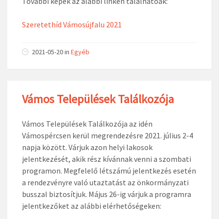
További képek az alábbi linken találhatóak:
Szeretethíd Vámosújfalu 2021
2021-05-20
in
Egyéb
Vámos Települések Találkozója
Vámos Települések Találkozója az idén
Vámospércsen kerül megrendezésre 2021. július 2-4
napja között. Várjuk azon helyi lakosok
jelentkezését, akik rész kívánnak venni a szombati
programon. Megfelelő létszámú jelentkezés esetén
a rendezvényre való utaztatást az önkormányzati
busszal biztosítjuk. Május 26-ig várjuk a programra
jelentkezőket az alábbi elérhetőségeken: