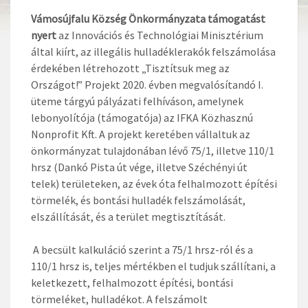
Vámosújfalu Község Önkormányzata támogatást
nyert
az Innovációs és Technológiai Minisztérium
által kiírt, az illegális hulladéklerakók felszámolása
érdekében létrehozott „Tisztítsuk meg az
Országot!” Projekt 2020. évben megvalósítandó I.
üteme tárgyú pályázati felhíváson, amelynek
lebonyolítója (támogatója) az IFKA Közhasznú
Nonprofit Kft. A projekt keretében vállaltuk az
önkormányzat tulajdonában lévő 75/1, illetve 110/1
hrsz (Dankó Pista út vége, illetve Széchényi út
telek) területeken, az évek óta felhalmozott építési
törmelék, és bontási hulladék felszámolását,
elszállítását, és a terület megtisztítását.
A becsült kalkuláció szerint a 75/1 hrsz-ról és a
110/1 hrsz is, teljes mértékben el tudjuk szállítani, a
keletkezett, felhalmozott építési, bontási
törmeléket, hulladékot. A felszámolt