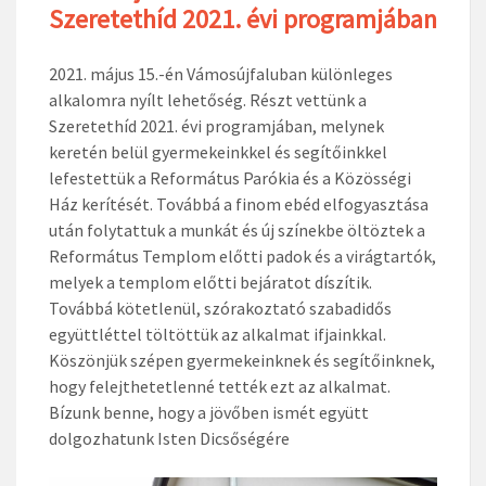
Szeretethíd 2021. évi programjában
2021. május 15.-én Vámosújfaluban különleges
alkalomra nyílt lehetőség. Részt vettünk a
Szeretethíd 2021. évi programjában, melynek
keretén belül gyermekeinkkel és segítőinkkel
lefestettük a Református Parókia és a Közösségi
Ház kerítését. Továbbá a finom ebéd elfogyasztása
után folytattuk a munkát és új színekbe öltöztek a
Református Templom előtti padok és a virágtartók,
melyek a templom előtti bejáratot díszítik.
Továbbá kötetlenül, szórakoztató szabadidős
együttléttel töltöttük az alkalmat ifjainkkal.
Köszönjük szépen gyermekeinknek és segítőinknek,
hogy felejthetetlenné tették ezt az alkalmat.
Bízunk benne, hogy a jövőben ismét együtt
dolgozhatunk Isten Dicsőségére