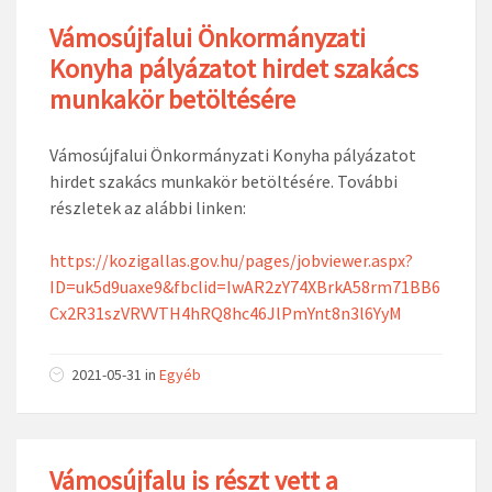
Vámosújfalui Önkormányzati
Konyha pályázatot hirdet szakács
munkakör betöltésére
Vámosújfalui Önkormányzati Konyha pályázatot
hirdet szakács munkakör betöltésére. További
részletek az alábbi linken:
https://kozigallas.gov.hu/pages/jobviewer.aspx?
ID=uk5d9uaxe9&fbclid=IwAR2zY74XBrkA58rm71BB6
Cx2R31szVRVVTH4hRQ8hc46JlPmYnt8n3l6YyM
2021-05-31
in
Egyéb
Vámosújfalu is részt vett a