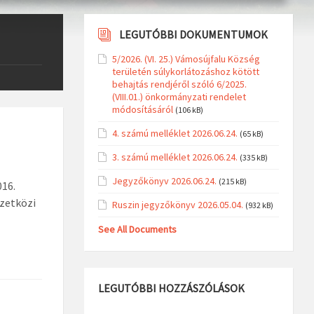
LEGUTÓBBI DOKUMENTUMOK
5/2026. (VI. 25.) Vámosújfalu Község
területén súlykorlátozáshoz kötött
behajtás rendjéről szóló 6/2025.
(VIII.01.) önkormányzati rendelet
módosításáról
(106 kB)
4. számú melléklet 2026.06.24.
(65 kB)
3. számú melléklet 2026.06.24.
(335 kB)
Jegyzőkönyv 2026.06.24.
(215 kB)
016.
mzetközi
Ruszin jegyzőkönyv 2026.05.04.
(932 kB)
See All Documents
LEGUTÓBBI HOZZÁSZÓLÁSOK