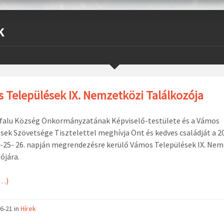
k
 Települések IX. Nemzetközi Találkozója
falu Község Önkormányzatának Képviselő-testülete és a Vámos
sek Szövetsége Tisztelettel meghívja Önt és kedves családját a 2
4-25- 26. napján megrendezésre kerülő Vámos Települések IX. Ne
ójára.
…)
6-21
in
Hírek