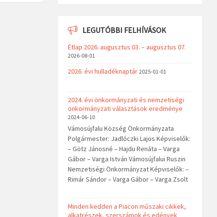
LEGUTÓBBI FELHÍVÁSOK
Étlap 2026. augusztus 03. – augusztus 07.
2026-08-01
2026. évi hulladéknaptár
2025-01-01
2024. évi önkormányzati és nemzetiségi
önkormányzati választások eredménye
2024-06-10
Vámosújfalu Község Önkormányzata
Polgármester: Jadlóczki Lajos Képviselők:
– Götz Jánosné – Hajdu Renáta – Varga
Gábor – Varga István Vámosújfalui Ruszin
Nemzetiségi Önkormányzat Képviselők: –
Rimár Sándor – Varga Gábor – Varga Zsolt
Minden kedden a Piacon műszaki cikkek,
alkatrészek, szerszámok és edények