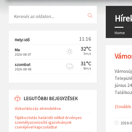
Search
Híre
Home
11:16
Helyi idő
32°C
Ma
3m/s
Vámos
2026-08-07
31°C
szombat
8m/s
2026-08-08
Vámosúj
Települé
június 2
Találkoz
LEGUTÓBBI BEJEGYZÉSEK
(tovább
Vízkorlátozás elrendelése
Tájékoztatás határidő nélkül érvényes
személyazonosító igazolványok
2016-0
cseréjével kapcsolatba!