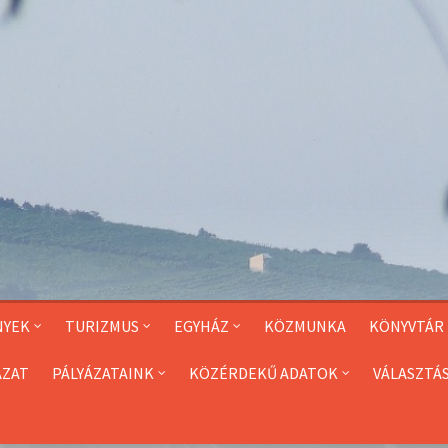
NYEK
TURIZMUS
EGYHÁZ
KÖZMUNKA
KÖNYVTÁR
ÁZAT
PÁLYÁZATAINK
KÖZÉRDEKŰ ADATOK
VÁLASZTÁ