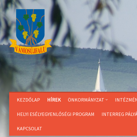
Skip
to
Content
KEZDŐLAP
HÍREK
ÖNKORMÁNYZAT
INTÉZMÉ
HELYI ESÉLYEGYENLŐSÉGI PROGRAM
INTERREG PÁLY
KAPCSOLAT