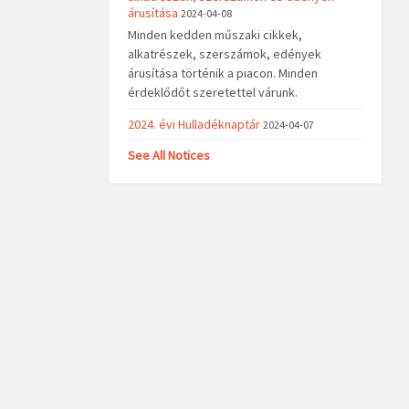
árusítása
2024-04-08
Minden kedden műszaki cikkek,
alkatrészek, szerszámok, edények
árusítása történik a piacon. Minden
érdeklődőt szeretettel várunk.
2024. évi Hulladéknaptár
2024-04-07
See All Notices