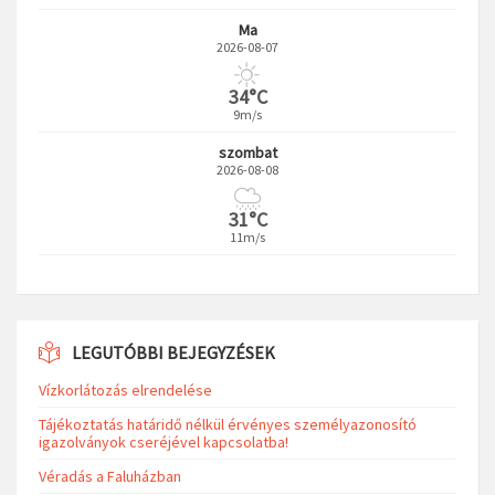
Ma
2026-08-07
34°C
9m/s
szombat
2026-08-08
31°C
11m/s
LEGUTÓBBI BEJEGYZÉSEK
Vízkorlátozás elrendelése
Tájékoztatás határidő nélkül érvényes személyazonosító
igazolványok cseréjével kapcsolatba!
Véradás a Faluházban