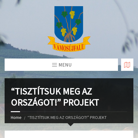
Skip
to
Content
MENU
“TISZTÍTSUK MEG AZ
ORSZÁGOT!” PROJEKT
Home
“TISZTÍTSUK MEG AZ ORSZÁGOT!” PROJEKT