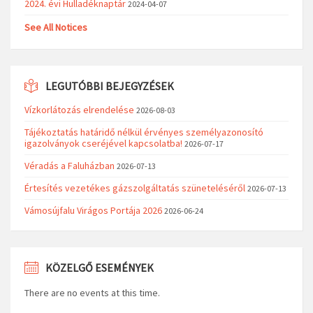
2024. évi Hulladéknaptár
2024-04-07
See All Notices
LEGUTÓBBI BEJEGYZÉSEK
Vízkorlátozás elrendelése
2026-08-03
Tájékoztatás határidő nélkül érvényes személyazonosító
igazolványok cseréjével kapcsolatba!
2026-07-17
Véradás a Faluházban
2026-07-13
Értesítés vezetékes gázszolgáltatás szüneteléséről
2026-07-13
Vámosújfalu Virágos Portája 2026
2026-06-24
KÖZELGŐ ESEMÉNYEK
There are no events at this time.