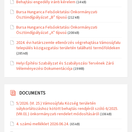
Behajtási engedély iránti kérelem
(14 kB)
Bursa Hungarica Felsőoktatási Önkormányzati
Ösztöndíjpályázat „B” típusú
(212 kB)
Bursa Hungarica Felsőoktatási Önkormányzati
Ösztöndíjpályázat „A” típusú
(208 kB)
2024. évi határszemle ellenőrzés végrehajtása Vámosújfalu
település közigazgatási területén található termőföldeken
(285 kB)
Helyi Építési Szabályzat és Szabályozási Tervének Záró
Véleményezési Dokumentációja
(19 MB)
DOCUMENTS
5/2026. (VI. 25.) Vámosújfalu Község területén
súlykorlátozáshoz kötött behajtás rendjéről szóló 6/2025.
(VIII.01.) önkormányzati rendelet módosításáról
(106 kB)
4. számú melléklet 2026.06.24.
(65 kB)