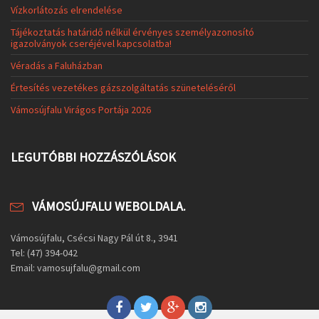
Vízkorlátozás elrendelése
Tájékoztatás határidő nélkül érvényes személyazonosító
igazolványok cseréjével kapcsolatba!
Véradás a Faluházban
Értesítés vezetékes gázszolgáltatás szüneteléséről
Vámosújfalu Virágos Portája 2026
LEGUTÓBBI HOZZÁSZÓLÁSOK
VÁMOSÚJFALU WEBOLDALA.
Vámosújfalu, Csécsi Nagy Pál út 8., 3941
Tel: (47) 394-042
Email: vamosujfalu@gmail.com