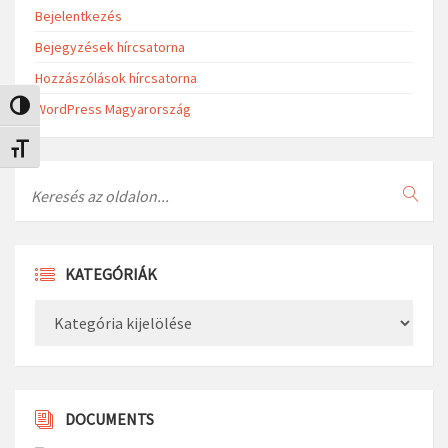
Bejelentkezés
Bejegyzések hírcsatorna
Hozzászólások hírcsatorna
WordPress Magyarország
Nagy kontraszt váltása
Betűméret váltása
Search
KATEGÓRIÁK
Kategóriák
DOCUMENTS