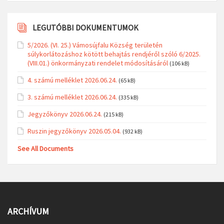
LEGUTÓBBI DOKUMENTUMOK
5/2026. (VI. 25.) Vámosújfalu Község területén
súlykorlátozáshoz kötött behajtás rendjéről szóló 6/2025.
(VIII.01.) önkormányzati rendelet módosításáról
(106 kB)
4. számú melléklet 2026.06.24.
(65 kB)
3. számú melléklet 2026.06.24.
(335 kB)
Jegyzőkönyv 2026.06.24.
(215 kB)
Ruszin jegyzőkönyv 2026.05.04.
(932 kB)
See All Documents
ARCHÍVUM