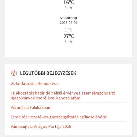
16°C
4m/s
vasárnap
2026-08-09
27°C
7m/s
LEGUTÓBBI BEJEGYZÉSEK
Vízkorlátozás elrendelése
Tájékoztatás határidő nélkül érvényes személyazonosító
igazolványok cseréjével kapcsolatba!
Véradás a Faluházban
Értesítés vezetékes gázszolgáltatás szüneteléséről
Vámosújfalu Virágos Portája 2026