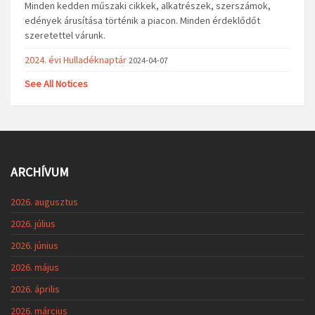
Minden kedden műszaki cikkek, alkatrészek, szerszámok,
edények árusítása történik a piacon. Minden érdeklődőt
szeretettel várunk.
2024. évi Hulladéknaptár
2024-04-07
See All Notices
ARCHÍVUM
2026. augusztus
2026. július
2026. június
2026. május
2026. április
2026. március