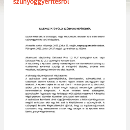
szúnyoggyérítésről