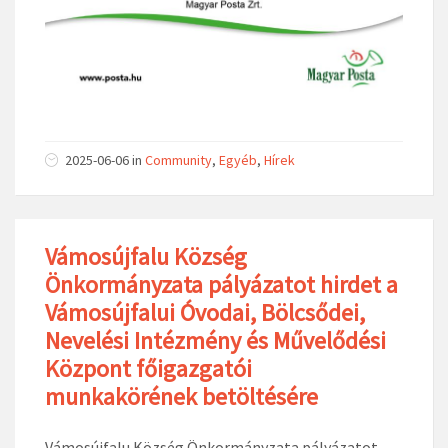
2025-06-06
in
Community
,
Egyéb
,
Hírek
Vámosújfalu Község
Önkormányzata pályázatot hirdet a
Vámosújfalui Óvodai, Bölcsődei,
Nevelési Intézmény és Művelődési
Központ főigazgatói
munkakörének betöltésére
Vámosújfalu Község Önkormányzata pályázatot