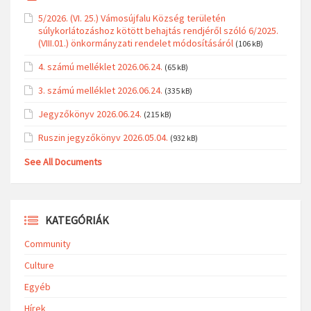
5/2026. (VI. 25.) Vámosújfalu Község területén
súlykorlátozáshoz kötött behajtás rendjéről szóló 6/2025.
(VIII.01.) önkormányzati rendelet módosításáról
(106 kB)
4. számú melléklet 2026.06.24.
(65 kB)
3. számú melléklet 2026.06.24.
(335 kB)
Jegyzőkönyv 2026.06.24.
(215 kB)
Ruszin jegyzőkönyv 2026.05.04.
(932 kB)
See All Documents
KATEGÓRIÁK
Community
Culture
Egyéb
Hírek