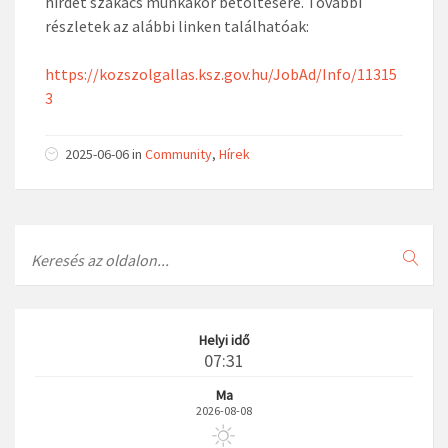
hirdet szakács munkakör betöltésére. További
részletek az alábbi linken találhatóak:
https://kozszolgallas.ksz.gov.hu/JobAd/Info/11315
3
2025-06-06
in
Community
,
Hírek
Search
Helyi idő
07:31
Ma
2026-08-08