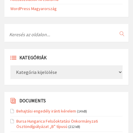
WordPress Magyarország
Search
KATEGÓRIÁK
Kategóriák
DOCUMENTS
Behajtási engedély iránti kérelem
(14 kB)
Bursa Hungarica Felsőoktatási Önkormányzati
Ösztöndíjpályázat „B” típusú
(212 kB)