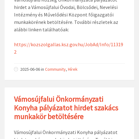
hirdet a Vámosújfalui Óvodai, Bölcsődei, Nevelési
Intézmény és Művelődési Központ főigazgatói
munkakörének betöltésére. További részletek az
alábbi linken találhatóak:
https://kozszolgallas.ksz.gov.hu/JobAd/Info/11319
2
2025-06-06
in
Community
,
Hírek
Vámosújfalui Önkormányzati
Konyha pályázatot hirdet szakács
munkakör betöltésére
Vámosújfalui Önkormányzati Konyha pályázatot