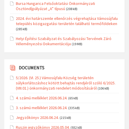
Bursa Hungarica Felsőoktatási Önkormányzati
Ösztöndíjpályázat „A” típusú
(208 kB)
2024. évi határszemle ellenőrzés végrehajtása Vámosújfalu
település közigazgatási területén található termőföldeken
(285 kB)
Helyi Építési Szabályzat és Szabályozási Tervének Záró
Véleményezési Dokumentációja
(19 MB)
DOCUMENTS
5/2026. (VI. 25.) Vámosújfalu Község területén
súlykorlátozáshoz kötött behajtás rendjéről szóló 6/2025.
(VIII.01.) önkormányzati rendelet módosításáról
(106 kB)
4. számú melléklet 2026.06.24.
(65 kB)
3. számú melléklet 2026.06.24.
(335 kB)
Jegyzőkönyv 2026.06.24.
(215 kB)
Ruszin jegyzőkönyv 2026.05.04.
(932 kB)