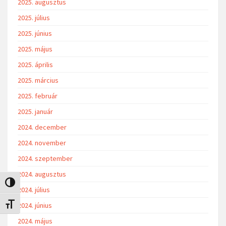
2025. augusztus
2025. július
2025. június
2025. május
2025. április
2025. március
2025. február
2025. január
2024. december
2024. november
2024. szeptember
2024. augusztus
Nagy kontraszt váltása
2024. július
2024. június
Betűméret váltása
2024. május