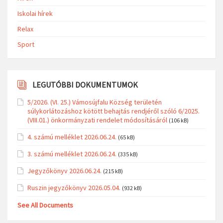
Iskolai hírek
Relax
Sport
LEGUTÓBBI DOKUMENTUMOK
5/2026. (VI. 25.) Vámosújfalu Község területén
súlykorlátozáshoz kötött behajtás rendjéről szóló 6/2025.
(VIII.01.) önkormányzati rendelet módosításáról
(106 kB)
4. számú melléklet 2026.06.24.
(65 kB)
3. számú melléklet 2026.06.24.
(335 kB)
Jegyzőkönyv 2026.06.24.
(215 kB)
Ruszin jegyzőkönyv 2026.05.04.
(932 kB)
See All Documents