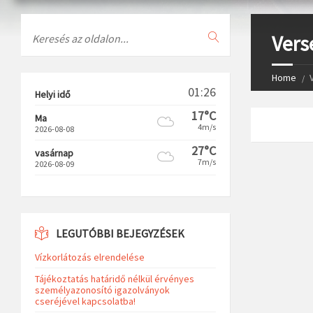
Search
Vers
Home
01:26
Helyi idő
17°C
Ma
4m/s
2026-08-08
27°C
vasárnap
7m/s
2026-08-09
LEGUTÓBBI BEJEGYZÉSEK
Vízkorlátozás elrendelése
Tájékoztatás határidő nélkül érvényes
személyazonosító igazolványok
cseréjével kapcsolatba!