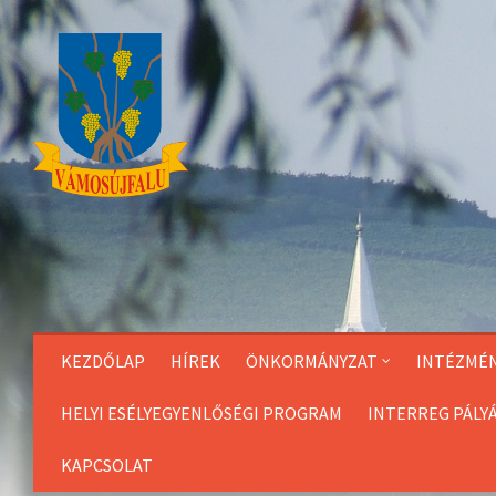
Skip
to
Content
KEZDŐLAP
HÍREK
ÖNKORMÁNYZAT
INTÉZMÉ
HELYI ESÉLYEGYENLŐSÉGI PROGRAM
INTERREG PÁLY
KAPCSOLAT