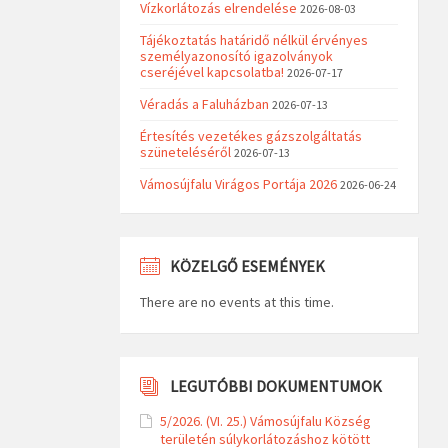
Vízkorlátozás elrendelése
2026-08-03
Tájékoztatás határidő nélkül érvényes
személyazonosító igazolványok
cseréjével kapcsolatba!
2026-07-17
Véradás a Faluházban
2026-07-13
Értesítés vezetékes gázszolgáltatás
szüneteléséről
2026-07-13
Vámosújfalu Virágos Portája 2026
2026-06-24
KÖZELGŐ ESEMÉNYEK
There are no events at this time.
LEGUTÓBBI DOKUMENTUMOK
5/2026. (VI. 25.) Vámosújfalu Község
területén súlykorlátozáshoz kötött