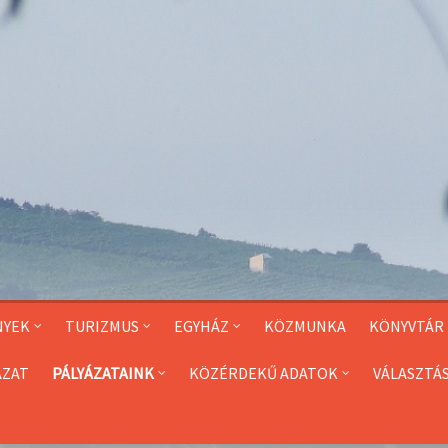
NYEK
TURIZMUS
EGYHÁZ
KÖZMUNKA
KÖNYVTÁR
ÁZAT
PÁLYÁZATAINK
KÖZÉRDEKŰ ADATOK
VÁLASZTÁ