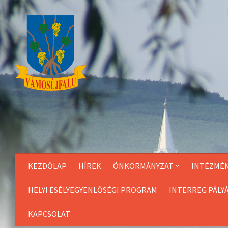
Skip
to
Content
KEZDŐLAP
HÍREK
ÖNKORMÁNYZAT
INTÉZMÉ
HELYI ESÉLYEGYENLŐSÉGI PROGRAM
INTERREG PÁLY
KAPCSOLAT