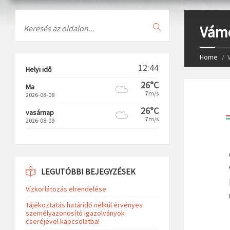
Search
Vámo
Home
12:44
Helyi idő
26°C
Ma
7m/s
2026-08-08
26°C
vasárnap
7m/s
2026-08-09
LEGUTÓBBI BEJEGYZÉSEK
Vízkorlátozás elrendelése
Tájékoztatás határidő nélkül érvényes
személyazonosító igazolványok
cseréjével kapcsolatba!