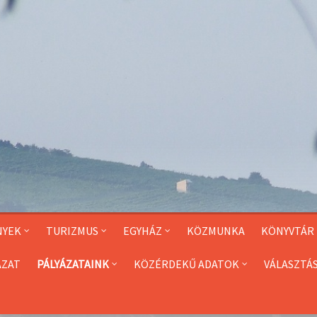
NYEK
TURIZMUS
EGYHÁZ
KÖZMUNKA
KÖNYVTÁR
ÁZAT
PÁLYÁZATAINK
KÖZÉRDEKŰ ADATOK
VÁLASZTÁ