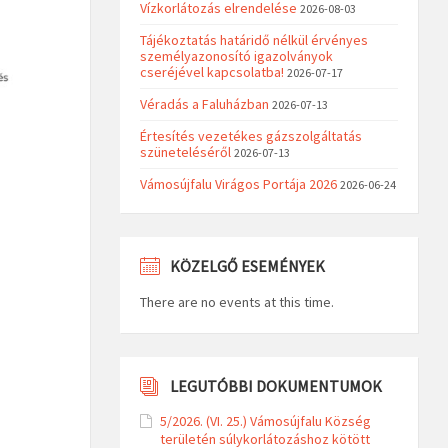
Vízkorlátozás elrendelése
2026-08-03
Tájékoztatás határidő nélkül érvényes
személyazonosító igazolványok
cseréjével kapcsolatba!
2026-07-17
Véradás a Faluházban
2026-07-13
Értesítés vezetékes gázszolgáltatás
szüneteléséről
2026-07-13
Vámosújfalu Virágos Portája 2026
2026-06-24
KÖZELGŐ ESEMÉNYEK
There are no events at this time.
LEGUTÓBBI DOKUMENTUMOK
5/2026. (VI. 25.) Vámosújfalu Község
területén súlykorlátozáshoz kötött