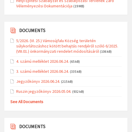
Helyi Építési Szabályzat és Szabályozási Tervének Záró
Véleményezési Dokumentációja
(19 MB)
DOCUMENTS
5/2026. (VI. 25.) Vámosújfalu Község területén
súlykorlátozáshoz kötött behajtás rendjéről szóló 6/2025.
(VIII.01.) önkormányzati rendelet módosításáról
(106 kB)
4. számú melléklet 2026.06.24.
(65 kB)
3. számú melléklet 2026.06.24.
(335 kB)
Jegyzőkönyv 2026.06.24.
(215 kB)
Ruszin jegyzőkönyv 2026.05.04.
(932 kB)
See All Documents
DOCUMENTS