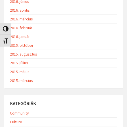
2016. június
2016. április
2016. március
2016. február
Nagy kontraszt váltása
2016. január
Betűméret váltása
2015. október
2015. augusztus
2015. július
2015. május
2015. március
KATEGÓRIÁK
Community
Culture