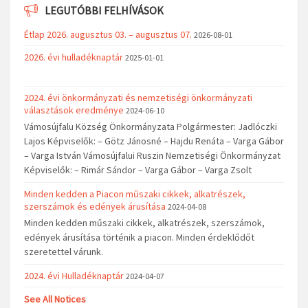
LEGUTÓBBI FELHÍVÁSOK
Étlap 2026. augusztus 03. – augusztus 07.
2026-08-01
2026. évi hulladéknaptár
2025-01-01
2024. évi önkormányzati és nemzetiségi önkormányzati
választások eredménye
2024-06-10
Vámosújfalu Község Önkormányzata Polgármester: Jadlóczki
Lajos Képviselők: – Götz Jánosné – Hajdu Renáta – Varga Gábor
– Varga István Vámosújfalui Ruszin Nemzetiségi Önkormányzat
Képviselők: – Rimár Sándor – Varga Gábor – Varga Zsolt
Minden kedden a Piacon műszaki cikkek, alkatrészek,
szerszámok és edények árusítása
2024-04-08
Minden kedden műszaki cikkek, alkatrészek, szerszámok,
edények árusítása történik a piacon. Minden érdeklődőt
szeretettel várunk.
2024. évi Hulladéknaptár
2024-04-07
See All Notices