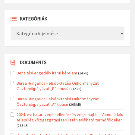
KATEGÓRIÁK
Kategóriák
DOCUMENTS
Behajtási engedély iránti kérelem
(14 kB)
Bursa Hungarica Felsőoktatási Önkormányzati
Ösztöndíjpályázat „B” típusú
(212 kB)
Bursa Hungarica Felsőoktatási Önkormányzati
Ösztöndíjpályázat „A” típusú
(208 kB)
2024. évi határszemle ellenőrzés végrehajtása Vámosújfalu
település közigazgatási területén található termőföldeken
(285 kB)