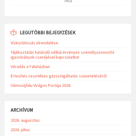
7m/s
LEGUTÓBBI BEJEGYZÉSEK
Vízkorlátozás elrendelése
Tájékoztatás határidő nélkül érvényes személyazonosító
igazolványok cseréjével kapcsolatba!
Véradás a Faluházban
Értesítés vezetékes gázszolgáltatás szüneteléséről
Vámosújfalu Virágos Portája 2026
ARCHÍVUM
2026. augusztus
2026. július