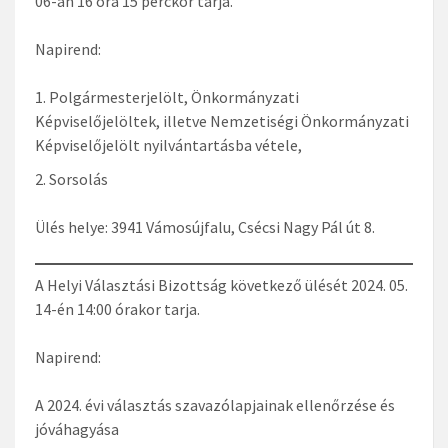
06-án 16 óra 15 perckor tarja.
Napirend:
Polgármesterjelölt, Önkormányzati
Képviselőjelöltek, illetve Nemzetiségi Önkormányzati
Képviselőjelölt nyilvántartásba vétele,
Sorsolás
Ülés helye: 3941 Vámosújfalu, Csécsi Nagy Pál út 8.
A Helyi Választási Bizottság következő ülését 2024. 05.
14-én 14:00 órakor tarja.
Napirend:
A 2024. évi választás szavazólapjainak ellenőrzése és
jóváhagyása