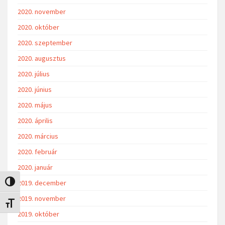
2020. november
2020. október
2020. szeptember
2020. augusztus
2020. július
2020. június
2020. május
2020. április
2020. március
2020. február
2020. január
2019. december
Nagy kontraszt váltása
2019. november
Betűméret váltása
2019. október