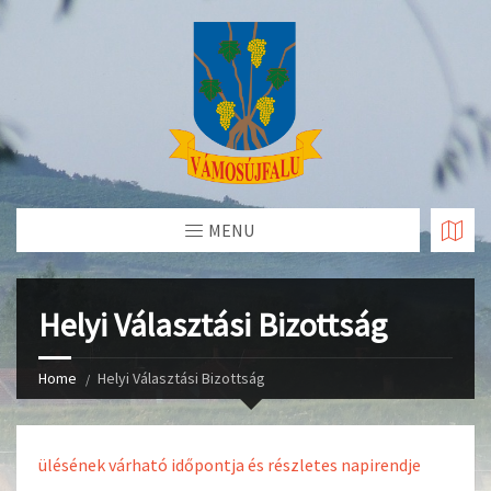
Skip
to
Content
MENU
Helyi Választási Bizottság
Home
Helyi Választási Bizottság
ülésének várható időpontja és részletes napirendje