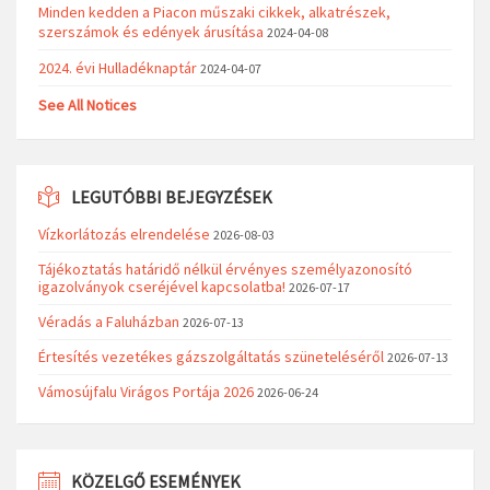
Minden kedden a Piacon műszaki cikkek, alkatrészek,
szerszámok és edények árusítása
2024-04-08
2024. évi Hulladéknaptár
2024-04-07
See All Notices
LEGUTÓBBI BEJEGYZÉSEK
Vízkorlátozás elrendelése
2026-08-03
Tájékoztatás határidő nélkül érvényes személyazonosító
igazolványok cseréjével kapcsolatba!
2026-07-17
Véradás a Faluházban
2026-07-13
Értesítés vezetékes gázszolgáltatás szüneteléséről
2026-07-13
Vámosújfalu Virágos Portája 2026
2026-06-24
KÖZELGŐ ESEMÉNYEK