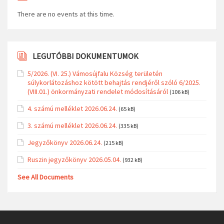
There are no events at this time.
LEGUTÓBBI DOKUMENTUMOK
5/2026. (VI. 25.) Vámosújfalu Község területén
súlykorlátozáshoz kötött behajtás rendjéről szóló 6/2025.
(VIII.01.) önkormányzati rendelet módosításáról
(106 kB)
4. számú melléklet 2026.06.24.
(65 kB)
3. számú melléklet 2026.06.24.
(335 kB)
Jegyzőkönyv 2026.06.24.
(215 kB)
Ruszin jegyzőkönyv 2026.05.04.
(932 kB)
See All Documents