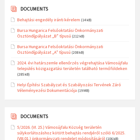
DOCUMENTS
Behajtási engedély iránti kérelem
(14 kB)
Bursa Hungarica Felsőoktatási Önkormányzati
Ösztöndíjpályázat „B” típusú
(212 kB)
Bursa Hungarica Felsőoktatási Önkormányzati
Ösztöndíjpályázat „A” típusú
(208 kB)
2024. évi határszemle ellenőrzés végrehajtása Vámosújfalu
település közigazgatási területén található termőföldeken
(285 kB)
Helyi Építési Szabályzat és Szabályozási Tervének Záró
Véleményezési Dokumentációja
(19 MB)
DOCUMENTS
5/2026. (VI. 25.) Vámosújfalu Község területén
súlykorlátozáshoz kötött behajtás rendjéről szóló 6/2025.
(VIII.01.) önkormányzati rendelet módosításáról
(106 kB)