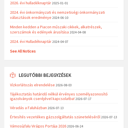
2026. évi hulladéknaptár
2025-01-01
2024. évi önkormányzati és nemzetiségi önkormányzati
választások eredménye
2024-06-10
Minden kedden a Piacon műszaki cikkek, alkatrészek,
szerszámok és edények árusítása
2024-04-08
2024. évi Hulladéknaptár
2024-04-07
See All Notices
LEGUTÓBBI BEJEGYZÉSEK
Vízkorlátozás elrendelése
2026-08-03
Tájékoztatás határidő nélkül érvényes személyazonosító
igazolványok cseréjével kapcsolatba!
2026-07-17
Véradás a Faluházban
2026-07-13
Értesítés vezetékes gázszolgáltatás szüneteléséről
2026-07-13
Vámosújfalu Virágos Portája 2026
2026-06-24