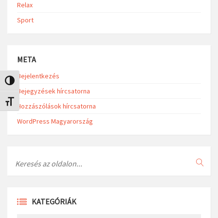
Relax
Sport
META
Bejelentkezés
Nagy kontraszt váltása
Bejegyzések hírcsatorna
Betűméret váltása
Hozzászólások hírcsatorna
WordPress Magyarország
Search
KATEGÓRIÁK
Kategóriák