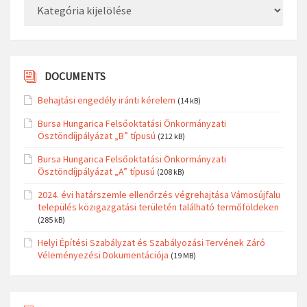
DOCUMENTS
Behajtási engedély iránti kérelem
(14 kB)
Bursa Hungarica Felsőoktatási Önkormányzati
Ösztöndíjpályázat „B” típusú
(212 kB)
Bursa Hungarica Felsőoktatási Önkormányzati
Ösztöndíjpályázat „A” típusú
(208 kB)
2024. évi határszemle ellenőrzés végrehajtása Vámosújfalu
település közigazgatási területén található termőföldeken
(285 kB)
Helyi Építési Szabályzat és Szabályozási Tervének Záró
Véleményezési Dokumentációja
(19 MB)