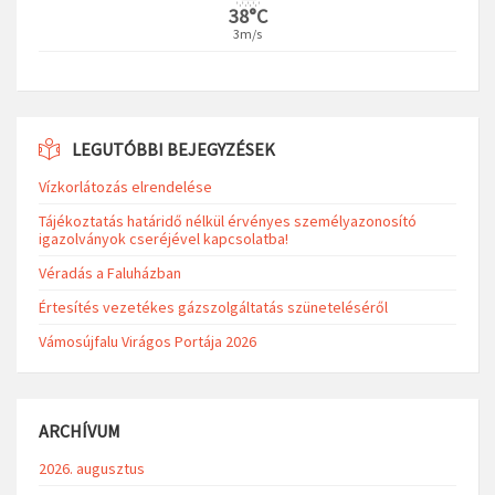
38°C
3m/s
LEGUTÓBBI BEJEGYZÉSEK
Vízkorlátozás elrendelése
Tájékoztatás határidő nélkül érvényes személyazonosító
igazolványok cseréjével kapcsolatba!
Véradás a Faluházban
Értesítés vezetékes gázszolgáltatás szüneteléséről
Vámosújfalu Virágos Portája 2026
ARCHÍVUM
2026. augusztus