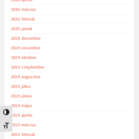
2020. március
2020. február
2020. január
2019. december
2019. november
2019. október
2019. szeptember
2019. augusztus
2019. július
2019. június
2019. május
Nagy kontraszt váltása
2019. április
2019. március
Betűméret váltása
2019. február