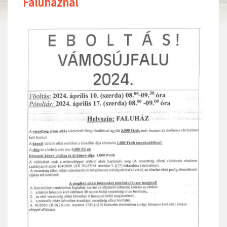
Faluháznál