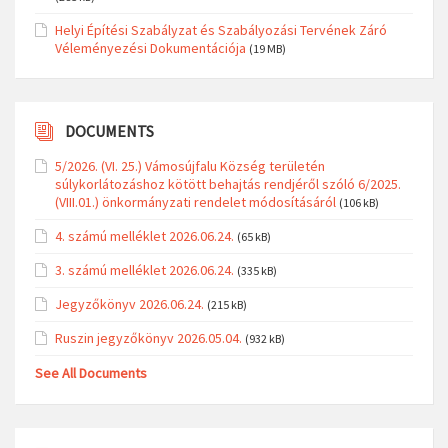
Helyi Építési Szabályzat és Szabályozási Tervének Záró
Véleményezési Dokumentációja
(19 MB)
DOCUMENTS
5/2026. (VI. 25.) Vámosújfalu Község területén
súlykorlátozáshoz kötött behajtás rendjéről szóló 6/2025.
(VIII.01.) önkormányzati rendelet módosításáról
(106 kB)
4. számú melléklet 2026.06.24.
(65 kB)
3. számú melléklet 2026.06.24.
(335 kB)
Jegyzőkönyv 2026.06.24.
(215 kB)
Ruszin jegyzőkönyv 2026.05.04.
(932 kB)
See All Documents