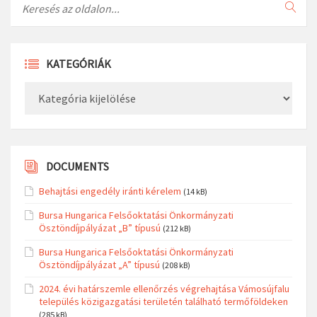
KATEGÓRIÁK
Kategóriák
DOCUMENTS
Behajtási engedély iránti kérelem
(14 kB)
Bursa Hungarica Felsőoktatási Önkormányzati
Ösztöndíjpályázat „B” típusú
(212 kB)
Bursa Hungarica Felsőoktatási Önkormányzati
Ösztöndíjpályázat „A” típusú
(208 kB)
2024. évi határszemle ellenőrzés végrehajtása Vámosújfalu
település közigazgatási területén található termőföldeken
(285 kB)