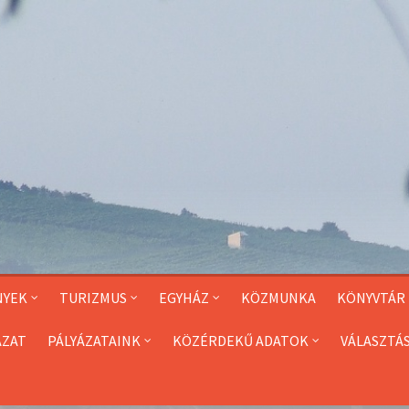
NYEK
TURIZMUS
EGYHÁZ
KÖZMUNKA
KÖNYVTÁR
ÁZAT
PÁLYÁZATAINK
KÖZÉRDEKŰ ADATOK
VÁLASZTÁ