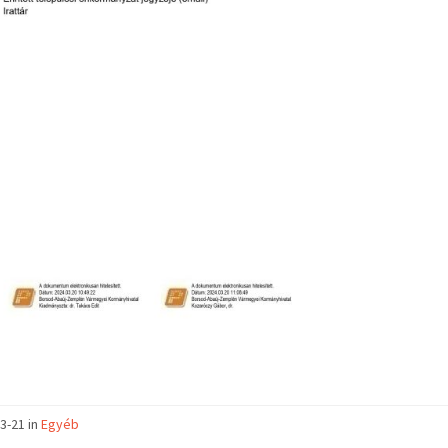
3-21 in
Egyéb