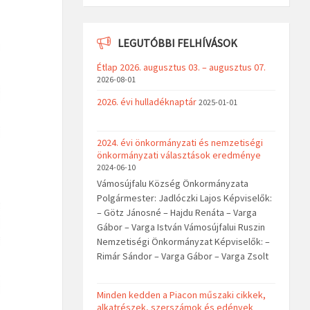
LEGUTÓBBI FELHÍVÁSOK
Étlap 2026. augusztus 03. – augusztus 07.
2026-08-01
2026. évi hulladéknaptár
2025-01-01
2024. évi önkormányzati és nemzetiségi
önkormányzati választások eredménye
2024-06-10
Vámosújfalu Község Önkormányzata
Polgármester: Jadlóczki Lajos Képviselők:
– Götz Jánosné – Hajdu Renáta – Varga
Gábor – Varga István Vámosújfalui Ruszin
Nemzetiségi Önkormányzat Képviselők: –
Rimár Sándor – Varga Gábor – Varga Zsolt
Minden kedden a Piacon műszaki cikkek,
alkatrészek, szerszámok és edények