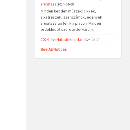
árusítása
2024-04-08
Minden kedden műszaki cikkek,
alkatrészek, szerszámok, edények
árusítása történik a piacon. Minden
érdeklődőt szeretettel várunk.
2024. évi Hulladéknaptár
2024-04-07
See All Notices