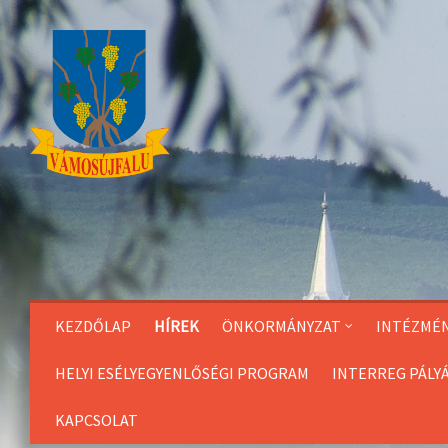
Skip
to
Content
KEZDŐLAP
HÍREK
ÖNKORMÁNYZAT
INTÉZMÉ
HELYI ESÉLYEGYENLŐSÉGI PROGRAM
INTERREG PÁLY
KAPCSOLAT