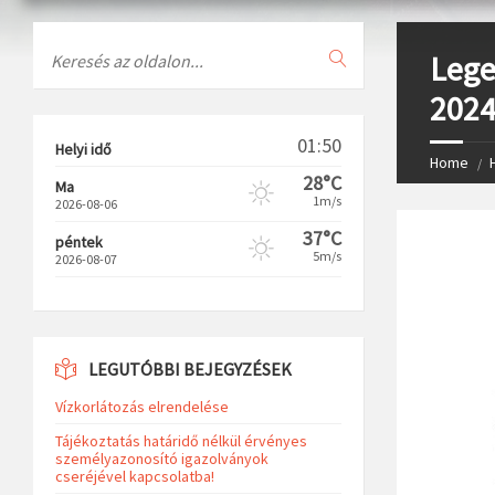
Search
Lege
2024
01:50
Helyi idő
Home
28°C
Ma
1m/s
2026-08-06
37°C
péntek
5m/s
2026-08-07
LEGUTÓBBI BEJEGYZÉSEK
Vízkorlátozás elrendelése
Tájékoztatás határidő nélkül érvényes
személyazonosító igazolványok
cseréjével kapcsolatba!