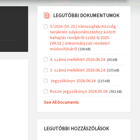
LEGUTÓBBI DOKUMENTUMOK
5/2026. (VI. 25.) Vámosújfalu Község
területén súlykorlátozáshoz kötött
behajtás rendjéről szóló 6/2025.
(VIII.01.) önkormányzati rendelet
módosításáról
(106 kB)
4. számú melléklet 2026.06.24.
(65 kB)
3. számú melléklet 2026.06.24.
(335 kB)
Jegyzőkönyv 2026.06.24.
(215 kB)
Ruszin jegyzőkönyv 2026.05.04.
(932 kB)
See All Documents
LEGUTÓBBI HOZZÁSZÓLÁSOK