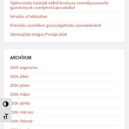
Tájékoztatás határidő nélkül érvényes személyazonosító
igazolványok cseréjével kapcsolatba!
Véradás a Faluházban
Értesítés vezetékes gázszolgáltatás szüneteléséről
Vámosújfalu Virágos Portája 2026
ARCHÍVUM
2026. augusztus
2026. július
2026. június
2026. május
2026. április
Nagy kontraszt váltása
2026. március
Betűméret váltása
2026. február