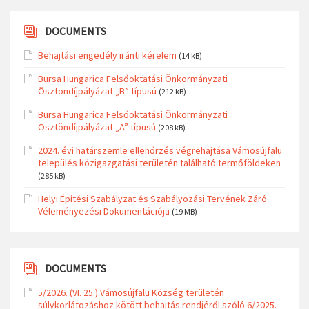
DOCUMENTS
Behajtási engedély iránti kérelem
(14 kB)
Bursa Hungarica Felsőoktatási Önkormányzati
Ösztöndíjpályázat „B” típusú
(212 kB)
Bursa Hungarica Felsőoktatási Önkormányzati
Ösztöndíjpályázat „A” típusú
(208 kB)
2024. évi határszemle ellenőrzés végrehajtása Vámosújfalu
település közigazgatási területén található termőföldeken
(285 kB)
Helyi Építési Szabályzat és Szabályozási Tervének Záró
Véleményezési Dokumentációja
(19 MB)
DOCUMENTS
5/2026. (VI. 25.) Vámosújfalu Község területén
súlykorlátozáshoz kötött behajtás rendjéről szóló 6/2025.