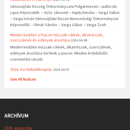
Vámosújfalu Község Önkormányzata Polgármester: Jadlóczki
Lajos Képviselők: – Götz Jánosné – Hajdu Renáta – Varga Gábor
– Varga István Vámosújfalui Ruszin Nemzetiségi Önkormányzat
Képviselők: – Rimár Sándor – Varga Gábor – Varga Zsolt
Minden kedden a Piacon műszaki cikkek, alkatrészek,
szerszámok és edények árusítása
2024-04-08
Minden kedden műszaki cikkek, alkatrészek, szerszámok,
edények árusítása történik a piacon. Minden érdeklődőt
szeretettel várunk.
2024. évi Hulladéknaptár
2024-04-07
See All Notices
ARCHÍVUM
2026. augusztus