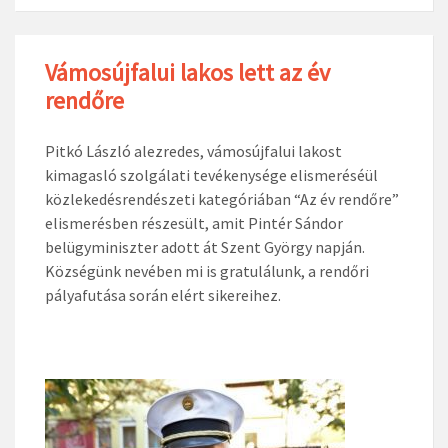
Vámosújfalui lakos lett az év
rendőre
Pitkó László alezredes, vámosújfalui lakost
kimagasló szolgálati tevékenysége elismeréséül
közlekedésrendészeti kategóriában “Az év rendőre”
elismerésben részesült, amit Pintér Sándor
belügyminiszter adott át Szent György napján.
Községünk nevében mi is gratulálunk, a rendőri
pályafutása során elért sikereihez.