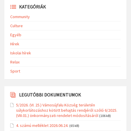
KATEGÓRIÁK
Community
Culture
Egyéb
Hírek
Iskolai hírek
Relax
Sport
LEGUTÓBBI DOKUMENTUMOK
5/2026. (VI. 25.) Vámosújfalu Község területén
súlykorlátozáshoz kötött behajtás rendjéről szóló 6/2025.
(VIII.01.) önkormányzati rendelet módosításáról
(106 kB)
4. számú melléklet 2026.06.24.
(65 kB)