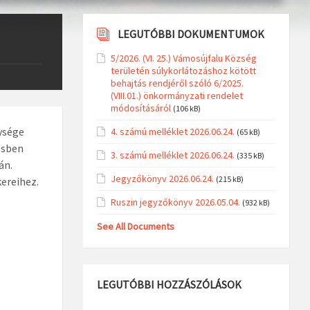
LEGUTÓBBI DOKUMENTUMOK
5/2026. (VI. 25.) Vámosújfalu Község
területén súlykorlátozáshoz kötött
behajtás rendjéről szóló 6/2025.
(VIII.01.) önkormányzati rendelet
módosításáról
(106 kB)
ysége
4. számú melléklet 2026.06.24.
(65 kB)
ésben
3. számú melléklet 2026.06.24.
(335 kB)
án.
Jegyzőkönyv 2026.06.24.
(215 kB)
kereihez.
Ruszin jegyzőkönyv 2026.05.04.
(932 kB)
See All Documents
LEGUTÓBBI HOZZÁSZÓLÁSOK