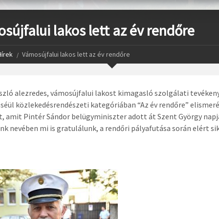
sújfalui lakos lett az év rendőre
Hírek
Vámosújfalui lakos lett az év rendőre
szló alezredes, vámosújfalui lakost kimagasló szolgálati tevéken
séül közlekedésrendészeti kategóriában “Az év rendőre” elismer
t, amit Pintér Sándor belügyminiszter adott át Szent György napj
k nevében mi is gratulálunk, a rendőri pályafutása során elért si