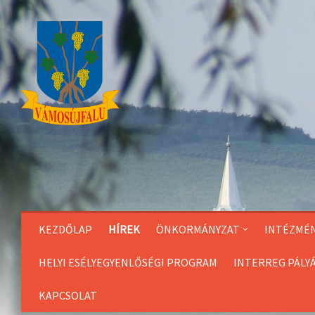
Skip
to
Content
KEZDŐLAP
HÍREK
ÖNKORMÁNYZAT
INTÉZMÉ
HELYI ESÉLYEGYENLŐSÉGI PROGRAM
INTERREG PÁLY
KAPCSOLAT