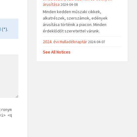
árusítása
2024-04-08
Minden kedden műszaki cikkek,
alkatrészek, szerszámok, edények
árusítása történik a piacon. Minden
(*).
érdeklődőt szeretettel várunk.
2024. évi Hulladéknaptár
2024-04-07
See All Notices
cronym
<i> <q