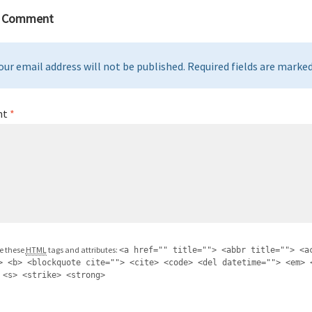
a Comment
our email address will not be published. Required fields are marked 
nt
*
e these
HTML
tags and attributes:
<a href="" title=""> <abbr title=""> <a
> <b> <blockquote cite=""> <cite> <code> <del datetime=""> <em> 
 <s> <strike> <strong>