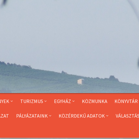
NYEK
TURIZMUS
EGYHÁZ
KÖZMUNKA
KÖNYVTÁR
ÁZAT
PÁLYÁZATAINK
KÖZÉRDEKŰ ADATOK
VÁLASZTÁ