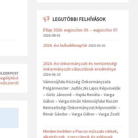
LEGUTÓBBI FELHÍVÁSOK
Étlap 2026. augusztus 03. – augusztus 07.
2026-08-01
2026. évi hulladéknaptár
2025-01-01
2024. évi önkormányzati és nemzetiségi
önkormányzati választások eredménye
OLDER POST
2024-06-10
segélyhívó
Vámosújfalu Község Önkormányzata
endszerről
Polgármester: Jadlóczki Lajos Képviselők:
– Götz Jánosné – Hajdu Renáta – Varga
Gábor – Varga István Vámosújfalui Ruszin
Nemzetiségi Önkormányzat Képviselők: –
Rimár Sándor – Varga Gábor – Varga Zsolt
Minden kedden a Piacon műszaki cikkek,
alkatrészek, szerszámok és edények