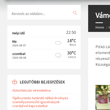
Search
Vámo
Home
22:50
Helyi idő
18°C
Ma
4m/s
2026-08-07
Pitkó Lá
30°C
elismeré
szombat
11m/s
2026-08-08
részesül
Községün
LEGUTÓBBI BEJEGYZÉSEK
Vízkorlátozás elrendelése
Tájékoztatás határidő nélkül érvényes
személyazonosító igazolványok
cseréjével kapcsolatba!