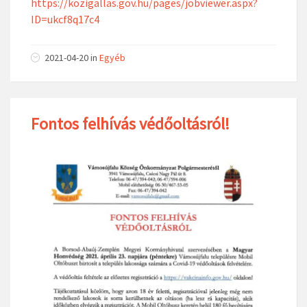
https://kozigallas.gov.hu/pages/jobviewer.aspx?
ID=ukcf8q17c4
2021-04-20
in
Egyéb
Fontos felhívás védőoltásról!