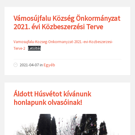
Vámosújfalu Község Önkormányzat
2021. évi Közbeszerzési Terve
Vamosujfalu-Kozseg-Onkormanyzat-2021.-evi-Kozbeszerzesi-
Terve-2
Letöltés
2021-04-07
in
Egyéb
Áldott Húsvétot kívánunk
honlapunk olvasóinak!