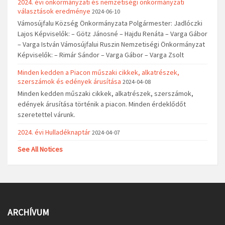
2024. évi önkormányzati és nemzetiségi önkormányzati
választások eredménye
2024-06-10
Vámosújfalu Község Önkormányzata Polgármester: Jadlóczki
Lajos Képviselők: – Götz Jánosné – Hajdu Renáta – Varga Gábor
– Varga István Vámosújfalui Ruszin Nemzetiségi Önkormányzat
Képviselők: – Rimár Sándor – Varga Gábor – Varga Zsolt
Minden kedden a Piacon műszaki cikkek, alkatrészek,
szerszámok és edények árusítása
2024-04-08
Minden kedden műszaki cikkek, alkatrészek, szerszámok,
edények árusítása történik a piacon. Minden érdeklődőt
szeretettel várunk.
2024. évi Hulladéknaptár
2024-04-07
See All Notices
ARCHÍVUM