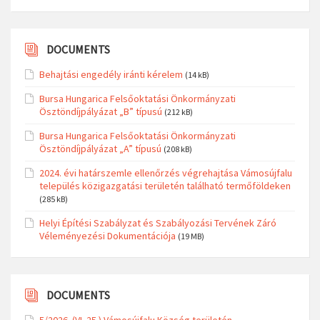
DOCUMENTS
Behajtási engedély iránti kérelem
(14 kB)
Bursa Hungarica Felsőoktatási Önkormányzati
Ösztöndíjpályázat „B” típusú
(212 kB)
Bursa Hungarica Felsőoktatási Önkormányzati
Ösztöndíjpályázat „A” típusú
(208 kB)
2024. évi határszemle ellenőrzés végrehajtása Vámosújfalu
település közigazgatási területén található termőföldeken
(285 kB)
Helyi Építési Szabályzat és Szabályozási Tervének Záró
Véleményezési Dokumentációja
(19 MB)
DOCUMENTS
5/2026. (VI. 25.) Vámosújfalu Község területén