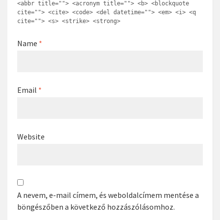
<abbr title=""> <acronym title=""> <b> <blockquote
cite=""> <cite> <code> <del datetime=""> <em> <i> <q
cite=""> <s> <strike> <strong>
Name
*
Email
*
Website
A nevem, e-mail címem, és weboldalcímem mentése a
böngészőben a következő hozzászólásomhoz.