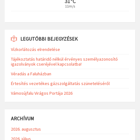
31°C
11m/s
LEGUTÓBBI BEJEGYZÉSEK
Vízkorlátozás elrendelése
Tájékoztatás határidő nélkül érvényes személyazonosító
igazolványok cseréjével kapcsolatba!
Véradás a Faluházban
Értesítés vezetékes gázszolgáltatás szüneteléséről
Vámosújfalu Virágos Portája 2026
ARCHÍVUM
2026. augusztus
2026. július