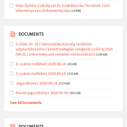
Helyi Építési Szabályzat és Szabályozási Tervének Záró
Véleményezési Dokumentációja
(19 MB)
DOCUMENTS
5/2026. (VI. 25.) Vámosújfalu Község területén
súlykorlátozáshoz kötött behajtás rendjéről szóló 6/2025.
(VIII.01.) önkormányzati rendelet módosításáról
(106 kB)
4. számú melléklet 2026.06.24.
(65 kB)
3. számú melléklet 2026.06.24.
(335 kB)
Jegyzőkönyv 2026.06.24.
(215 kB)
Ruszin jegyzőkönyv 2026.05.04.
(932 kB)
See All Documents
DOCUMENTS