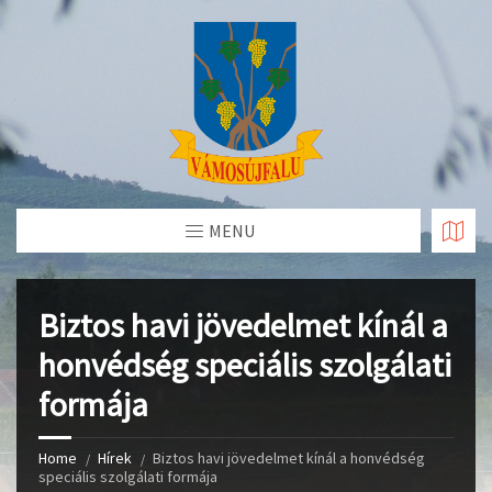
Skip
to
Content
MENU
Biztos havi jövedelmet kínál a
honvédség speciális szolgálati
formája
Home
Hírek
Biztos havi jövedelmet kínál a honvédség
speciális szolgálati formája