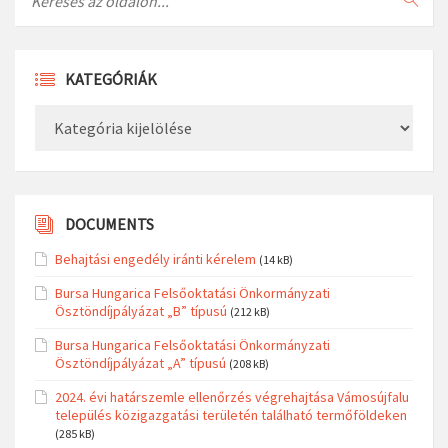
KATEGÓRIÁK
Kategóriák
DOCUMENTS
Behajtási engedély iránti kérelem
(14 kB)
Bursa Hungarica Felsőoktatási Önkormányzati
Ösztöndíjpályázat „B” típusú
(212 kB)
Bursa Hungarica Felsőoktatási Önkormányzati
Ösztöndíjpályázat „A” típusú
(208 kB)
2024. évi határszemle ellenőrzés végrehajtása Vámosújfalu
település közigazgatási területén található termőföldeken
(285 kB)