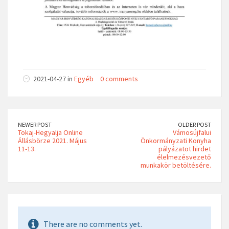
2021-04-27 in
Egyéb
0 comments
NEWER POST
OLDER POST
Tokaj-Hegyalja Online
Vámosújfalui
Állásbörze 2021. Május
Önkormányzati Konyha
11-13.
pályázatot hirdet
élelmezésvezető
munkakör betöltésére.
There are no comments yet.