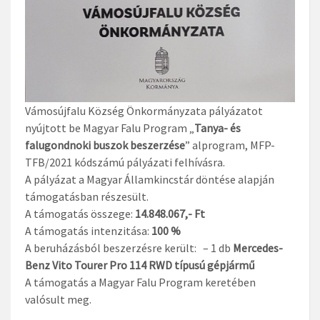
Vámosújfalu Község Önkormányzata pályázatot
nyújtott be Magyar Falu Program „
Tanya- és
falugondnoki buszok beszerzése
” alprogram, MFP-
TFB/2021 kódszámú pályázati felhívásra.
A pályázat a Magyar Államkincstár döntése alapján
támogatásban részesült.
A támogatás összege:
14.848.067,- Ft
A támogatás intenzitása:
100 %
A beruházásból beszerzésre került: – 1 db
Mercedes-
Benz Vito Tourer Pro 114 RWD típusú gépjármű
A támogatás a Magyar Falu Program keretében
valósult meg.