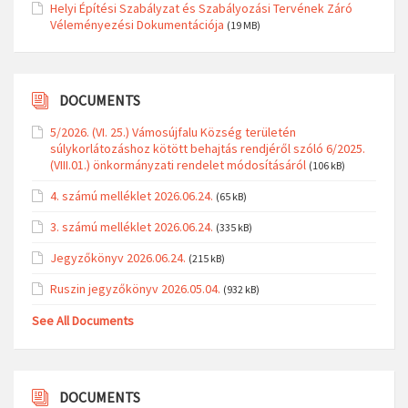
Helyi Építési Szabályzat és Szabályozási Tervének Záró
Véleményezési Dokumentációja
(19 MB)
DOCUMENTS
5/2026. (VI. 25.) Vámosújfalu Község területén
súlykorlátozáshoz kötött behajtás rendjéről szóló 6/2025.
(VIII.01.) önkormányzati rendelet módosításáról
(106 kB)
4. számú melléklet 2026.06.24.
(65 kB)
3. számú melléklet 2026.06.24.
(335 kB)
Jegyzőkönyv 2026.06.24.
(215 kB)
Ruszin jegyzőkönyv 2026.05.04.
(932 kB)
See All Documents
DOCUMENTS