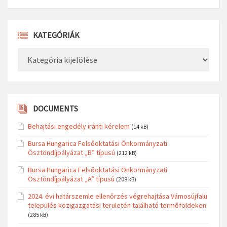
KATEGÓRIÁK
Kategóriák
DOCUMENTS
Behajtási engedély iránti kérelem
(14 kB)
Bursa Hungarica Felsőoktatási Önkormányzati
Ösztöndíjpályázat „B” típusú
(212 kB)
Bursa Hungarica Felsőoktatási Önkormányzati
Ösztöndíjpályázat „A” típusú
(208 kB)
2024. évi határszemle ellenőrzés végrehajtása Vámosújfalu
település közigazgatási területén található termőföldeken
(285 kB)