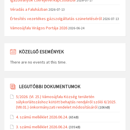
2026-07-17
Véradás a Faluházban
2026-07-13
Értesítés vezetékes gázszolgáltatás szüneteléséről
2026-07-13
Vámosújfalu Virágos Portája 2026
2026-06-24
KÖZELGŐ ESEMÉNYEK
There are no events at this time.
LEGUTÓBBI DOKUMENTUMOK
5/2026. (VI. 25.) Vámosújfalu Község területén
súlykorlátozáshoz kötött behajtás rendjéről szóló 6/2025.
(VIII.01.) önkormányzati rendelet módosításáról
(106 kB)
4. számú melléklet 2026.06.24.
(65 kB)
3. számú melléklet 2026.06.24.
(335 kB)