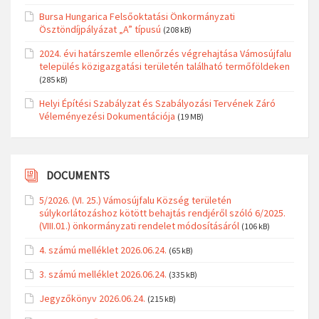
Bursa Hungarica Felsőoktatási Önkormányzati
Ösztöndíjpályázat „A” típusú
(208 kB)
2024. évi határszemle ellenőrzés végrehajtása Vámosújfalu
település közigazgatási területén található termőföldeken
(285 kB)
Helyi Építési Szabályzat és Szabályozási Tervének Záró
Véleményezési Dokumentációja
(19 MB)
DOCUMENTS
5/2026. (VI. 25.) Vámosújfalu Község területén
súlykorlátozáshoz kötött behajtás rendjéről szóló 6/2025.
(VIII.01.) önkormányzati rendelet módosításáról
(106 kB)
4. számú melléklet 2026.06.24.
(65 kB)
3. számú melléklet 2026.06.24.
(335 kB)
Jegyzőkönyv 2026.06.24.
(215 kB)