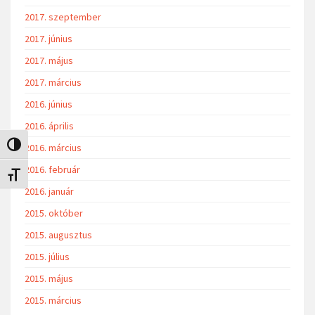
2017. szeptember
2017. június
2017. május
2017. március
2016. június
2016. április
Nagy kontraszt váltása
2016. március
2016. február
Betűméret váltása
2016. január
2015. október
2015. augusztus
2015. július
2015. május
2015. március