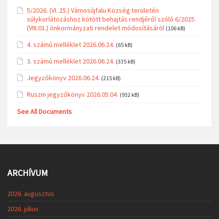
5/2026. (VI. 25.) Vámosújfalu Község területén
súlykorlátozáshoz kötött behajtás rendjéről szóló 6/2025.
(VIII.01.) önkormányzati rendelet módosításáról
(106 kB)
4. számú melléklet 2026.06.24.
(65 kB)
3. számú melléklet 2026.06.24.
(335 kB)
Jegyzőkönyv 2026.06.24.
(215 kB)
Ruszin jegyzőkönyv 2026.05.04.
(932 kB)
See All Documents
ARCHÍVUM
2026. augusztus
2026. július