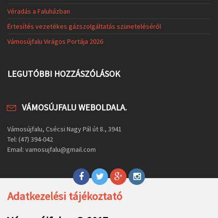
Véradás a Faluházban
Értesítés vezetékes gázszolgáltatás szüneteléséről
Vámosújfalu Virágos Portája 2026
LEGUTÓBBI HOZZÁSZÓLÁSOK
VÁMOSÚJFALU WEBOLDALA.
Vámosújfalu, Csécsi Nagy Pál út 8., 3941
Tel: (47) 394-042
Email: vamosujfalu@gmail.com
Adatkezelési tájékoztató