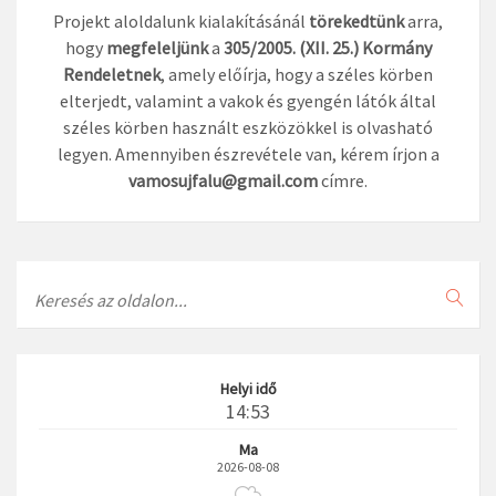
Projekt aloldalunk kialakításánál
törekedtünk
arra,
hogy
megfeleljünk
a
305/2005. (XII. 25.) Kormány
Rendeletnek
, amely előírja, hogy a széles körben
elterjedt, valamint a vakok és gyengén látók által
széles körben használt eszközökkel is olvasható
legyen. Amennyiben észrevétele van, kérem írjon a
vamosujfalu@gmail.com
címre.
Search
Helyi idő
14:53
Ma
2026-08-08