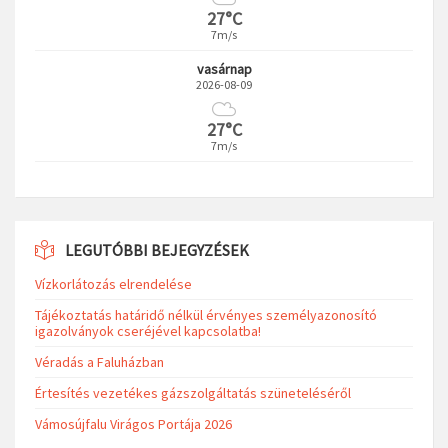
27°C
7m/s
vasárnap
2026-08-09
27°C
7m/s
LEGUTÓBBI BEJEGYZÉSEK
Vízkorlátozás elrendelése
Tájékoztatás határidő nélkül érvényes személyazonosító
igazolványok cseréjével kapcsolatba!
Véradás a Faluházban
Értesítés vezetékes gázszolgáltatás szüneteléséről
Vámosújfalu Virágos Portája 2026