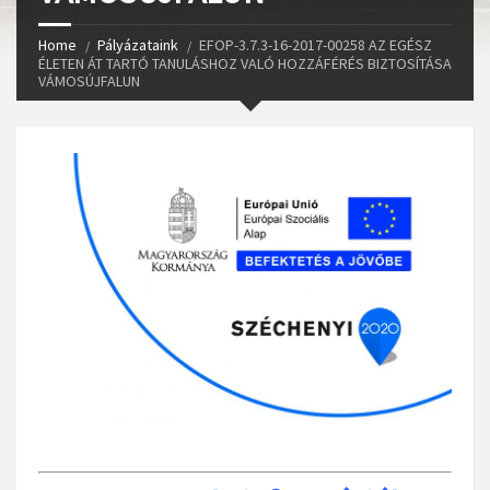
Home
Pályázataink
EFOP-3.7.3-16-2017-00258 AZ EGÉSZ
ÉLETEN ÁT TARTÓ TANULÁSHOZ VALÓ HOZZÁFÉRÉS BIZTOSÍTÁSA
VÁMOSÚJFALUN