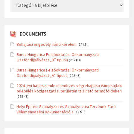
DOCUMENTS
Behajtási engedély iránti kérelem
(14 kB)
Bursa Hungarica Felsőoktatási Önkormányzati
Ösztöndíjpályázat „B” típusú
(212 kB)
Bursa Hungarica Felsőoktatási Önkormányzati
Ösztöndíjpályázat „A” típusú
(208 kB)
2024. évi határszemle ellenőrzés végrehajtása Vámosújfalu
település közigazgatási területén található termőföldeken
(285 kB)
Helyi Építési Szabályzat és Szabályozási Tervének Záró
Véleményezési Dokumentációja
(19 MB)