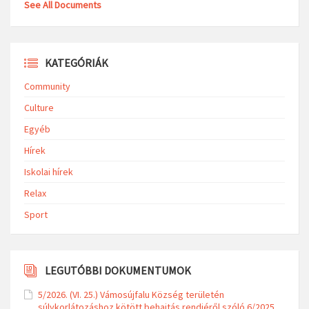
See All Documents
KATEGÓRIÁK
Community
Culture
Egyéb
Hírek
Iskolai hírek
Relax
Sport
LEGUTÓBBI DOKUMENTUMOK
5/2026. (VI. 25.) Vámosújfalu Község területén
súlykorlátozáshoz kötött behajtás rendjéről szóló 6/2025.