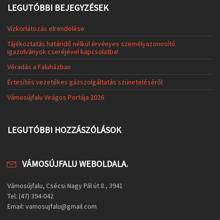
LEGUTÓBBI BEJEGYZÉSEK
Vízkorlátozás elrendelése
Tájékoztatás határidő nélkül érvényes személyazonosító
igazolványok cseréjével kapcsolatba!
Véradás a Faluházban
Értesítés vezetékes gázszolgáltatás szüneteléséről
Vámosújfalu Virágos Portája 2026
LEGUTÓBBI HOZZÁSZÓLÁSOK
VÁMOSÚJFALU WEBOLDALA.
Vámosújfalu, Csécsi Nagy Pál út 8., 3941
Tel: (47) 394-042
Email: vamosujfalu@gmail.com