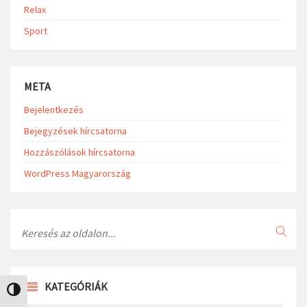
Relax
Sport
META
Bejelentkezés
Bejegyzések hírcsatorna
Hozzászólások hírcsatorna
WordPress Magyarország
Search
KATEGÓRIÁK
Nagy kontraszt váltása