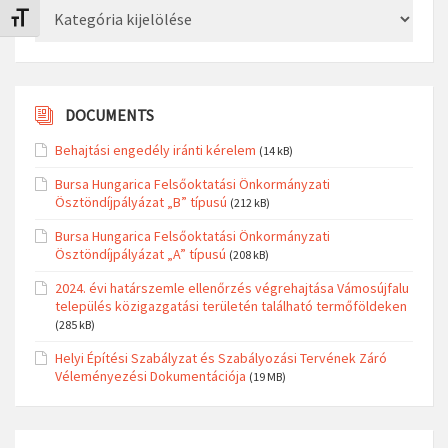
Kategóriák
Betűméret váltása
DOCUMENTS
Behajtási engedély iránti kérelem
(14 kB)
Bursa Hungarica Felsőoktatási Önkormányzati
Ösztöndíjpályázat „B” típusú
(212 kB)
Bursa Hungarica Felsőoktatási Önkormányzati
Ösztöndíjpályázat „A” típusú
(208 kB)
2024. évi határszemle ellenőrzés végrehajtása Vámosújfalu
település közigazgatási területén található termőföldeken
(285 kB)
Helyi Építési Szabályzat és Szabályozási Tervének Záró
Véleményezési Dokumentációja
(19 MB)