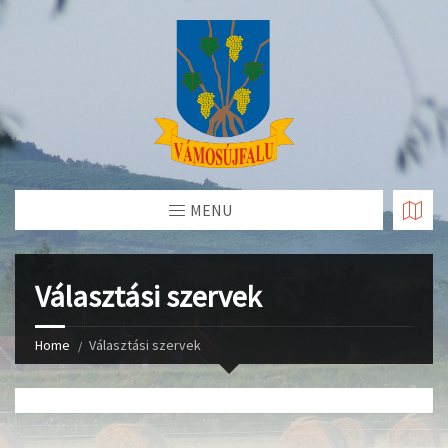
Skip
to
Content
MENU
Választási szervek
Home
Választási szervek