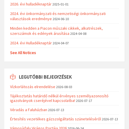
2026. évi hulladéknaptár
2025-01-01
2024. évi önkormányzati és nemzetiségi önkormányzati
választások eredménye
2024-06-10
Minden kedden a Piacon műszaki cikkek, alkatrészek,
szerszámok és edények árusítása
2024-04-08
2024. évi Hulladéknaptár
2024-04-07
See All Notices
LEGUTÓBBI BEJEGYZÉSEK
Vízkorlátozás elrendelése
2026-08-03
Tájékoztatás határidő nélkül érvényes személyazonosító
igazolványok cseréjével kapcsolatba!
2026-07-17
Véradás a Faluházban
2026-07-13
Értesítés vezetékes gázszolgáltatás szüneteléséről
2026-07-13
Vámosújfalu Virágos Portája 2026
2026-06-24