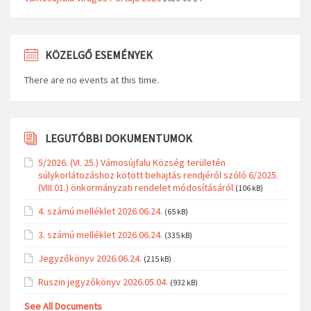
KÖZELGŐ ESEMÉNYEK
There are no events at this time.
LEGUTÓBBI DOKUMENTUMOK
5/2026. (VI. 25.) Vámosújfalu Község területén
súlykorlátozáshoz kötött behajtás rendjéről szóló 6/2025.
(VIII.01.) önkormányzati rendelet módosításáról
(106 kB)
4. számú melléklet 2026.06.24.
(65 kB)
3. számú melléklet 2026.06.24.
(335 kB)
Jegyzőkönyv 2026.06.24.
(215 kB)
Ruszin jegyzőkönyv 2026.05.04.
(932 kB)
See All Documents