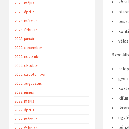
kötel
2023. május
bizon
2023. április
2023. március
beszá
2023. február
kontí
2023. január
válas
2022. december
Szociáli
2022. november
2022. október
telep
2022. szeptember
gyer
2022. augusztus
közt
2022. június
kifüg
2022. május
iktat
2022. április
ügyf
2022. március
pénzt
2022. február