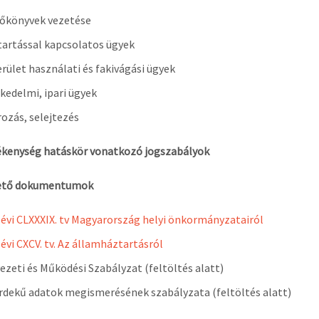
őkönyvek vezetése
tartással kapcsolatos ügyek
rület használati és fakivágási ügyek
kedelmi, ipari ügyek
rozás, selejtezés
ékenység hatáskör vonatkozó jogszabályok
ető dokumentumok
 évi CLXXXIX. tv Magyarország helyi önkormányzatairól
 évi CXCV. tv. Az államháztartásról
ezeti és Működési Szabályzat (feltöltés alatt)
dekű adatok megismerésének szabályzata (feltöltés alatt)