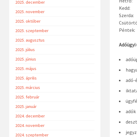
Hétfő
2025. december
Kedd: N
2025. november
Szerda
2025. október
Csütörtö
Péntek
2025. szeptember
2025. augusztus
Adóügyi 
2025. július
2025. június
adóü
2025. május
hagya
2025. április
adó-é
2025. március
iktat
2025. február
ügyf
2025. január
adók
2024. december
deszt
2024. november
jegyz
2024. szeptember