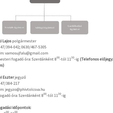
i Lajos
polgármester
 47/394-042; 0630/467-5305
cím: vamosujfalu@gmail.com
00
30
steri fogadó óra: Szerdánként 8
-tól 11
-ig
(Telefonos előjegy
es)
yi Eszter
jegyző
 47/384-217
ím: jegyzo@phivtolcsva.hu
00
30
ogadó óra: Szerdánként 8
-tól 11
-ig
gadási időpontok:
00
00