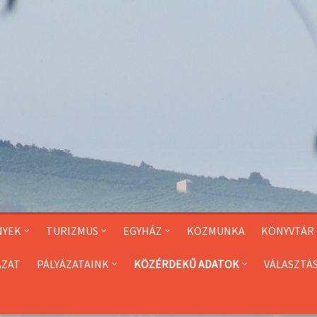
NYEK
TURIZMUS
EGYHÁZ
KÖZMUNKA
KÖNYVTÁR
ÁZAT
PÁLYÁZATAINK
KÖZÉRDEKŰ ADATOK
VÁLASZTÁ