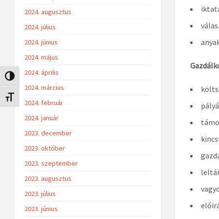
iktat
2024. augusztus
válas
2024. július
anyak
2024. június
2024. május
Gazdálko
2024. április
Nagy kontraszt váltása
2024. március
költs
Betűméret váltása
2024. február
pályá
2024. január
támo
2023. december
kincs
2023. október
gazd
2023. szeptember
leltá
2023. augusztus
vagy
2023. július
előir
2023. június