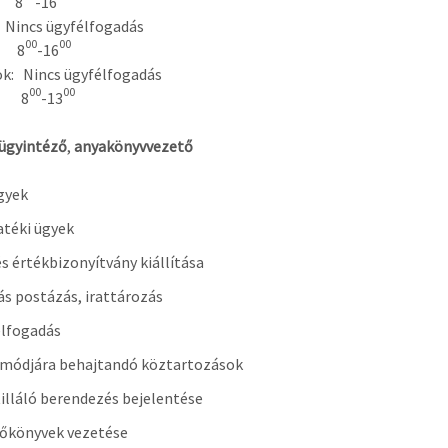
: 8
-16
incs ügyfélfogadás
00
00
: 8
-16
k: Nincs ügyfélfogadás
00
00
: 8
-13
ügyintéző
,
anyakönyvvezető
gyek
téki ügyek
s értékbizonyítvány kiállítása
ás postázás, irattározás
élfogadás
 módjára behajtandó köztartozások
illáló berendezés bejelentése
őkönyvek vezetése