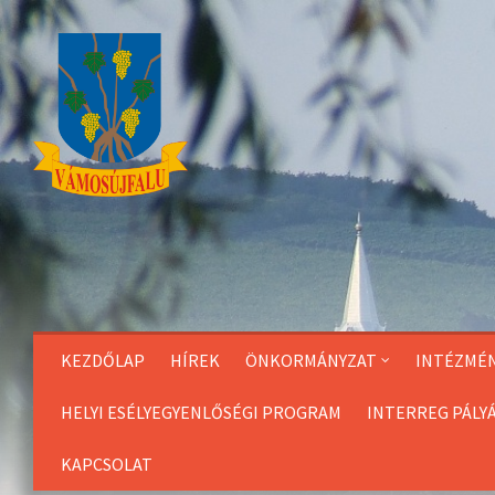
Skip
to
Content
KEZDŐLAP
HÍREK
ÖNKORMÁNYZAT
INTÉZMÉ
HELYI ESÉLYEGYENLŐSÉGI PROGRAM
INTERREG PÁLY
KAPCSOLAT