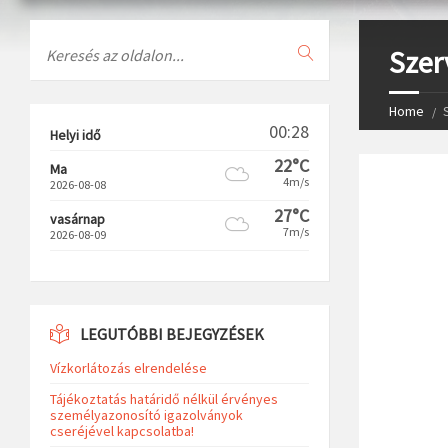
Search
Szer
Home
00:28
Helyi idő
22°C
Ma
4m/s
2026-08-08
27°C
vasárnap
7m/s
2026-08-09
LEGUTÓBBI BEJEGYZÉSEK
Vízkorlátozás elrendelése
Tájékoztatás határidő nélkül érvényes
személyazonosító igazolványok
cseréjével kapcsolatba!