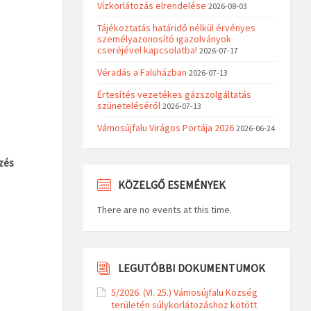
Vízkorlátozás elrendelése
2026-08-03
Tájékoztatás határidő nélkül érvényes
személyazonosító igazolványok
cseréjével kapcsolatba!
2026-07-17
Véradás a Faluházban
2026-07-13
Értesítés vezetékes gázszolgáltatás
szüneteléséről
2026-07-13
Vámosújfalu Virágos Portája 2026
2026-06-24
zés
KÖZELGŐ ESEMÉNYEK
There are no events at this time.
LEGUTÓBBI DOKUMENTUMOK
5/2026. (VI. 25.) Vámosújfalu Község
területén súlykorlátozáshoz kötött