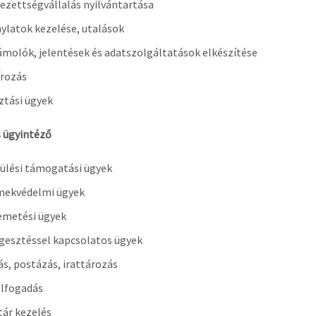
ezettségvállalás nyilvántartása
ylatok kezelése, utalások
molók, jelentések és adatszolgáltatások elkészítése
rozás
ztási ügyek
s ügyintéző
ülési támogatási ügyek
mekvédelmi ügyek
emetési ügyek
gesztéssel kapcsolatos ügyek
ás, postázás, irattározás
élfogadás
ár kezelés