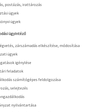
ás, postázás, irattározás
ztási ügyek
önyvi ügyek
dási ügyintéző
égvetés, zárszámadás elkészítése, módosítása
zati ügyek
gatások igénylése
tári feladatok
álkodás számítógépes feldolgozása
rozás, selejtezés
ongazdálkodás
ányzat nyilvántartása