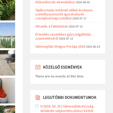
Vízkorlátozás elrendelése
2026-08-03
Tájékoztatás határidő nélkül érvényes
személyazonosító igazolványok
cseréjével kapcsolatba!
2026-07-17
Véradás a Faluházban
2026-07-13
Értesítés vezetékes gázszolgáltatás
szüneteléséről
2026-07-13
Vámosújfalu Virágos Portája 2026
2026-06-24
KÖZELGŐ ESEMÉNYEK
There are no events at this time.
LEGUTÓBBI DOKUMENTUMOK
5/2026. (VI. 25.) Vámosújfalu Község
területén súlykorlátozáshoz kötött