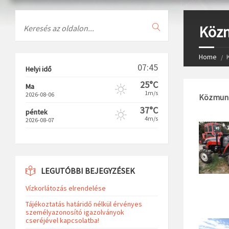
Search
Köz
Home
07:45
Helyi idő
25°C
Ma
1m/s
2026-08-06
Közmunk
37°C
péntek
4m/s
2026-08-07
LEGUTÓBBI BEJEGYZÉSEK
Vízkorlátozás elrendelése
Tájékoztatás határidő nélkül érvényes
személyazonosító igazolványok
cseréjével kapcsolatba!