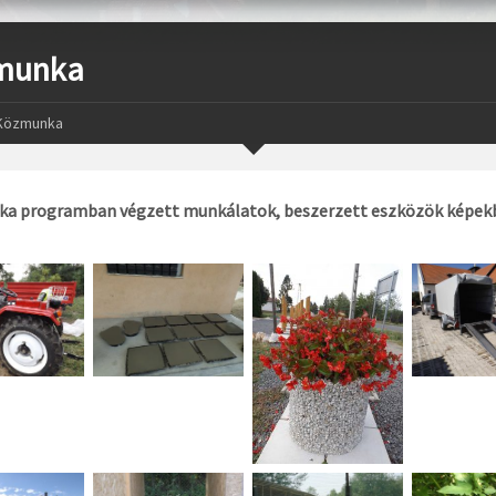
munka
Közmunka
a programban végzett munkálatok, beszerzett eszközök képek