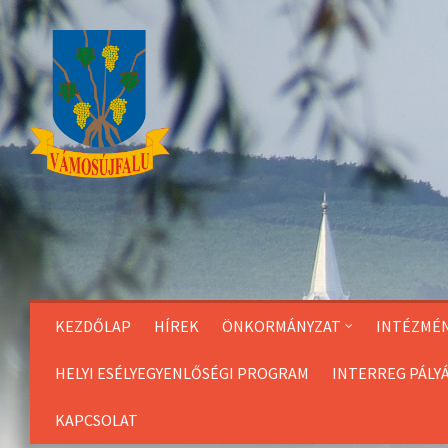
Skip
to
Content
KEZDŐLAP
HÍREK
ÖNKORMÁNYZAT
INTÉZMÉ
HELYI ESÉLYEGYENLŐSÉGI PROGRAM
INTERREG PÁLY
KAPCSOLAT