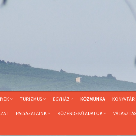
NYEK
TURIZMUS
EGYHÁZ
KÖZMUNKA
KÖNYVTÁR
ÁZAT
PÁLYÁZATAINK
KÖZÉRDEKŰ ADATOK
VÁLASZTÁ