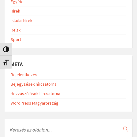
Egyéb
Hírek
Iskolai hírek
Relax
Sport
Nagy kontraszt váltása
Betűméret váltása
META
Bejelentkezés
Bejegyzések hírcsatorna
Hozzászólások hírcsatorna
WordPress Magyarország
Search