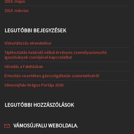
2015. május
2015. március
LEGUTÓBBI BEJEGYZÉSEK
Vízkorlátozás elrendelése
Tájékoztatás határidő nélkül érvényes személyazonosító
igazolványok cseréjével kapcsolatba!
Véradás a Faluházban
Értesítés vezetékes gázszolgáltatás szüneteléséről
Vámosújfalu Virágos Portája 2026
LEGUTÓBBI HOZZÁSZÓLÁSOK
VÁMOSÚJFALU WEBOLDALA.