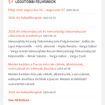
LEGUTÓBBI FELHÍVÁSOK
Étlap 2026. augusztus 03. – augusztus 07.
2026-08-01
2026. évi hulladéknaptár
2025-01-01
2024. évi önkormányzati és nemzetiségi önkormányzati
választások eredménye
2024-06-10
Vámosújfalu Község Önkormányzata Polgármester: Jadlóczki
Lajos Képviselők: – Götz Jánosné – Hajdu Renáta – Varga Gábor
– Varga István Vámosújfalui Ruszin Nemzetiségi Önkormányzat
Képviselők: – Rimár Sándor – Varga Gábor – Varga Zsolt
Minden kedden a Piacon műszaki cikkek, alkatrészek,
szerszámok és edények árusítása
2024-04-08
Minden kedden műszaki cikkek, alkatrészek, szerszámok,
edények árusítása történik a piacon. Minden érdeklődőt
szeretettel várunk.
2024. évi Hulladéknaptár
2024-04-07
See All Notices