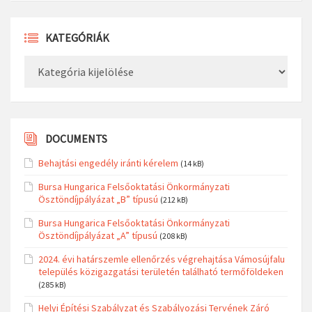
KATEGÓRIÁK
Kategóriák
DOCUMENTS
Behajtási engedély iránti kérelem
(14 kB)
Bursa Hungarica Felsőoktatási Önkormányzati
Ösztöndíjpályázat „B” típusú
(212 kB)
Bursa Hungarica Felsőoktatási Önkormányzati
Ösztöndíjpályázat „A” típusú
(208 kB)
2024. évi határszemle ellenőrzés végrehajtása Vámosújfalu
település közigazgatási területén található termőföldeken
(285 kB)
Helyi Építési Szabályzat és Szabályozási Tervének Záró