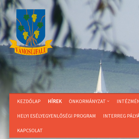
Skip
to
Content
KEZDŐLAP
HÍREK
ÖNKORMÁNYZAT
INTÉZMÉ
HELYI ESÉLYEGYENLŐSÉGI PROGRAM
INTERREG PÁLY
KAPCSOLAT