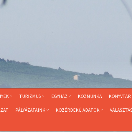
NYEK
TURIZMUS
EGYHÁZ
KÖZMUNKA
KÖNYVTÁR
ÁZAT
PÁLYÁZATAINK
KÖZÉRDEKŰ ADATOK
VÁLASZTÁ