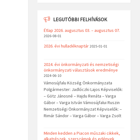
LEGUTÓBBI FELHÍVÁSOK
Étlap 2026. augusztus 03. – augusztus 07.
2026-08-01
2026. évi hulladéknaptár
2025-01-01
2024. évi önkormányzati és nemzetiségi
önkormányzati választások eredménye
2024-06-10
Vámosújfalu Község Önkormányzata
Polgármester: Jadlóczki Lajos Képviselők:
– Götz Jánosné – Hajdu Renáta – Varga
Gábor – Varga István Vámosújfalui Ruszin
Nemzetiségi Önkormányzat Képviselők: –
Rimár Sándor – Varga Gábor – Varga Zsolt
Minden kedden a Piacon műszaki cikkek,
alkatrészek, szerszámok és edények