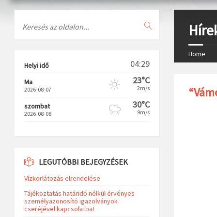
Search
Híre
Home
04:29
Helyi idő
23°C
Ma
2m/s
“Vámo
2026-08-07
30°C
szombat
9m/s
2026-08-08
LEGUTÓBBI BEJEGYZÉSEK
Vízkorlátozás elrendelése
Tájékoztatás határidő nélkül érvényes
személyazonosító igazolványok
cseréjével kapcsolatba!