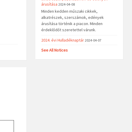
árusítása
2024-04-08
Minden kedden műszaki cikkek,
alkatrészek, szerszámok, edények
árusítása történik a piacon. Minden
érdeklődőt szeretettel várunk.
2024. évi Hulladéknaptár
2024-04-07
See All Notices