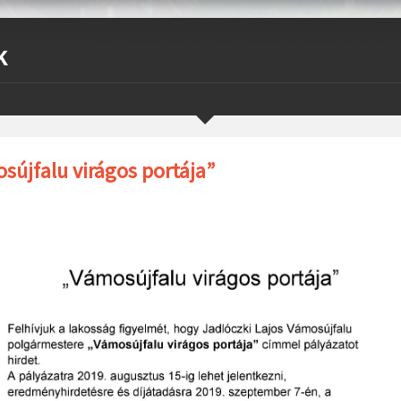
k
sújfalu virágos portája”