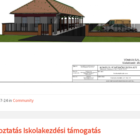
7-24
in
Community
oztatás Iskolakezdési támogatás