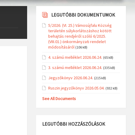
LEGUTÓBBI DOKUMENTUMOK
5/2026. (VI. 25.) Vámosújfalu Község
területén súlykorlátozáshoz kötött
behajtás rendjéről szóló 6/2025.
(VIII.01.) önkormányzati rendelet
módosításáról
(106 kB)
4. számú melléklet 2026.06.24.
(65 kB)
3. számú melléklet 2026.06.24.
(335 kB)
Jegyzőkönyv 2026.06.24.
(215 kB)
Ruszin jegyzőkönyv 2026.05.04.
(932 kB)
See All Documents
LEGUTÓBBI HOZZÁSZÓLÁSOK