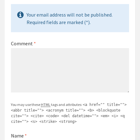
Your email address will not be published.
Required fields are marked (*).
Comment
*
You may use these
HTML
tags and attributes:
<a href="" title="">
<abbr title=""> <acronym title=""> <b> <blockquote
cite=""> <cite> <code> <del datetime=""> <em> <i> <q
cite=""> <s> <strike> <strong>
Name
*