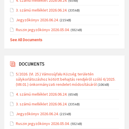
4. számú melléklet 2026.06.24.
(65 kB)
3. számú melléklet 2026.06.24.
(335 kB)
Jegyzőkönyv 2026.06.24.
(215 kB)
Ruszin jegyzőkönyv 2026.05.04.
(932 kB)
See All Documents
DOCUMENTS
5/2026. (VI. 25.) Vámosújfalu Község területén
súlykorlátozáshoz kötött behajtás rendjéről szóló 6/2025.
(VIII.01.) önkormányzati rendelet módosításáról
(106 kB)
4. számú melléklet 2026.06.24.
(65 kB)
3. számú melléklet 2026.06.24.
(335 kB)
Jegyzőkönyv 2026.06.24.
(215 kB)
Ruszin jegyzőkönyv 2026.05.04.
(932 kB)