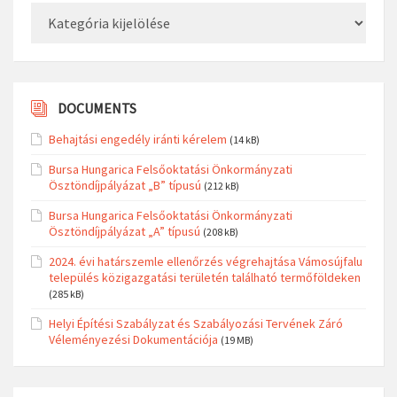
Kategóriák
DOCUMENTS
Behajtási engedély iránti kérelem
(14 kB)
Bursa Hungarica Felsőoktatási Önkormányzati
Ösztöndíjpályázat „B” típusú
(212 kB)
Bursa Hungarica Felsőoktatási Önkormányzati
Ösztöndíjpályázat „A” típusú
(208 kB)
2024. évi határszemle ellenőrzés végrehajtása Vámosújfalu
település közigazgatási területén található termőföldeken
(285 kB)
Helyi Építési Szabályzat és Szabályozási Tervének Záró
Véleményezési Dokumentációja
(19 MB)