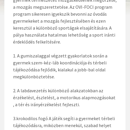
a mozgás megszerettetése. Az OVI-FOCI program
program sikeresen igyekszik bevonni az óvodás
gyermekeket a mozgás fejlesztésében és ezen
keresztül a különböző sportágak elsajátítására. A
pálya használata hatalmas lehetőség a sport iránti
érdeklődés felkeltésére.
1. A gumiszalaggal végzett gyakorlatok során a
gyermek szem-kéz-láb koordinációja és térbeli
tájékozódása fejlődik, kialakul a jobb-bal oldal
megkülönböztetése.
2. A labdavezetés különböző alakzatokban az
érzékelést, észlelést, a motorikus alapmozgásokat
, a tér és irányérzékelést fejleszti.
3.krokodilos fogó A játék segíti a gyermeket térbeli
tájékozódásra, miközben menekül, szabad helyet