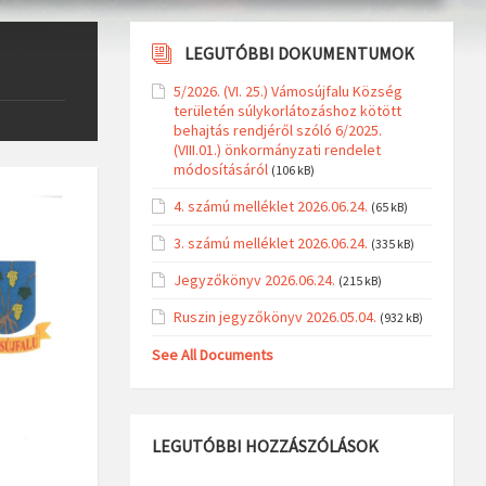
LEGUTÓBBI DOKUMENTUMOK
5/2026. (VI. 25.) Vámosújfalu Község
területén súlykorlátozáshoz kötött
behajtás rendjéről szóló 6/2025.
(VIII.01.) önkormányzati rendelet
módosításáról
(106 kB)
4. számú melléklet 2026.06.24.
(65 kB)
3. számú melléklet 2026.06.24.
(335 kB)
Jegyzőkönyv 2026.06.24.
(215 kB)
Ruszin jegyzőkönyv 2026.05.04.
(932 kB)
See All Documents
LEGUTÓBBI HOZZÁSZÓLÁSOK