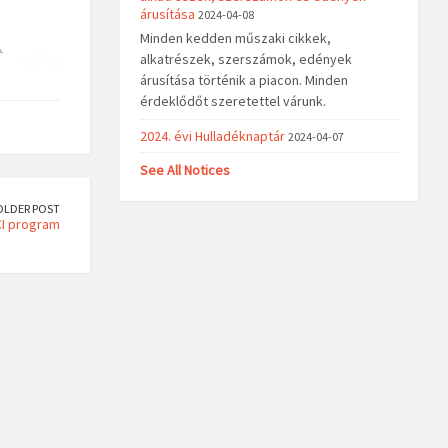
árusítása
2024-04-08
Minden kedden műszaki cikkek,
alkatrészek, szerszámok, edények
árusítása történik a piacon. Minden
érdeklődőt szeretettel várunk.
2024. évi Hulladéknaptár
2024-04-07
See All Notices
OLDER POST
I program