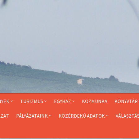
NYEK
TURIZMUS
EGYHÁZ
KÖZMUNKA
KÖNYVTÁR
ÁZAT
PÁLYÁZATAINK
KÖZÉRDEKŰ ADATOK
VÁLASZTÁ