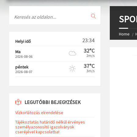
Search
SPO
Home
23:34
Helyi idő
32°C
Ma
2m/s
2026-08-06
37°C
péntek
3m/s
2026-08-07
LEGUTÓBBI BEJEGYZÉSEK
Vízkorlátozás elrendelése
Tájékoztatás határidő nélkül érvényes
személyazonosító igazolványok
cseréjével kapcsolatba!