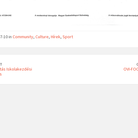
7-10 in
Community
,
Culture
,
Hírek
,
Sport
T
tás Iskolakezdési
OVI-FOC
s