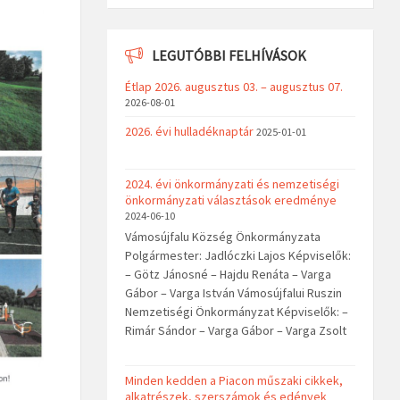
LEGUTÓBBI FELHÍVÁSOK
Étlap 2026. augusztus 03. – augusztus 07.
2026-08-01
2026. évi hulladéknaptár
2025-01-01
2024. évi önkormányzati és nemzetiségi
önkormányzati választások eredménye
2024-06-10
Vámosújfalu Község Önkormányzata
Polgármester: Jadlóczki Lajos Képviselők:
– Götz Jánosné – Hajdu Renáta – Varga
Gábor – Varga István Vámosújfalui Ruszin
Nemzetiségi Önkormányzat Képviselők: –
Rimár Sándor – Varga Gábor – Varga Zsolt
Minden kedden a Piacon műszaki cikkek,
alkatrészek, szerszámok és edények