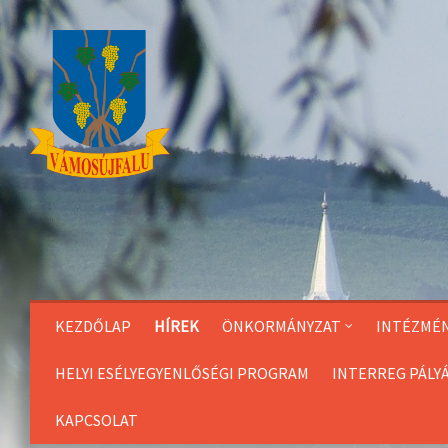
Skip
to
Content
KEZDŐLAP
HÍREK
ÖNKORMÁNYZAT
INTÉZMÉ
HELYI ESÉLYEGYENLŐSÉGI PROGRAM
INTERREG PÁLY
KAPCSOLAT