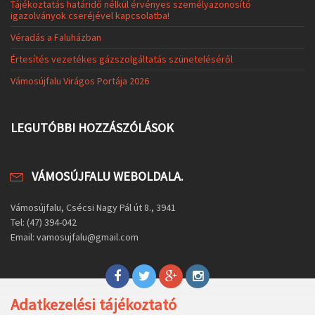
Tájékoztatás határidő nélkül érvényes személyazonosító
igazolványok cseréjével kapcsolatba!
Véradás a Faluházban
Értesítés vezetékes gázszolgáltatás szüneteléséről
Vámosújfalu Virágos Portája 2026
LEGUTÓBBI HOZZÁSZÓLÁSOK
VÁMOSÚJFALU WEBOLDALA.
Vámosújfalu, Csécsi Nagy Pál út 8., 3941
Tel: (47) 394-042
Email: vamosujfalu@gmail.com
Adatkezelési tájékoztató