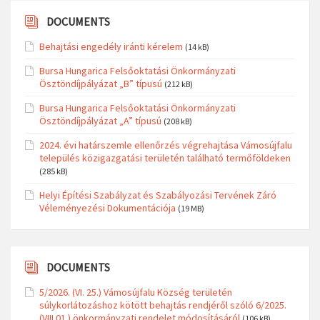
DOCUMENTS
Behajtási engedély iránti kérelem
(14 kB)
Bursa Hungarica Felsőoktatási Önkormányzati
Ösztöndíjpályázat „B” típusú
(212 kB)
Bursa Hungarica Felsőoktatási Önkormányzati
Ösztöndíjpályázat „A” típusú
(208 kB)
2024. évi határszemle ellenőrzés végrehajtása Vámosújfalu
település közigazgatási területén található termőföldeken
(285 kB)
Helyi Építési Szabályzat és Szabályozási Tervének Záró
Véleményezési Dokumentációja
(19 MB)
DOCUMENTS
5/2026. (VI. 25.) Vámosújfalu Község területén
súlykorlátozáshoz kötött behajtás rendjéről szóló 6/2025.
(VIII.01.) önkormányzati rendelet módosításáról
(106 kB)