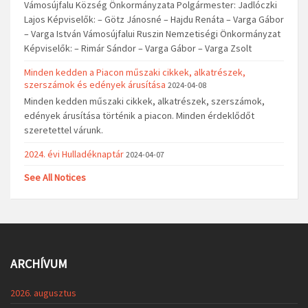
Vámosújfalu Község Önkormányzata Polgármester: Jadlóczki
Lajos Képviselők: – Götz Jánosné – Hajdu Renáta – Varga Gábor
– Varga István Vámosújfalui Ruszin Nemzetiségi Önkormányzat
Képviselők: – Rimár Sándor – Varga Gábor – Varga Zsolt
Minden kedden a Piacon műszaki cikkek, alkatrészek,
szerszámok és edények árusítása
2024-04-08
Minden kedden műszaki cikkek, alkatrészek, szerszámok,
edények árusítása történik a piacon. Minden érdeklődőt
szeretettel várunk.
2024. évi Hulladéknaptár
2024-04-07
See All Notices
ARCHÍVUM
2026. augusztus