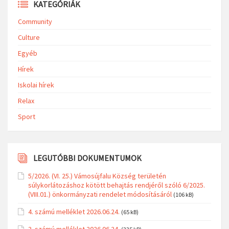
KATEGÓRIÁK
Community
Culture
Egyéb
Hírek
Iskolai hírek
Relax
Sport
LEGUTÓBBI DOKUMENTUMOK
5/2026. (VI. 25.) Vámosújfalu Község területén
súlykorlátozáshoz kötött behajtás rendjéről szóló 6/2025.
(VIII.01.) önkormányzati rendelet módosításáról
(106 kB)
4. számú melléklet 2026.06.24.
(65 kB)
3. számú melléklet 2026.06.24.