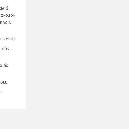
ndelő
eszközök
n van.
a került.
molás
olás
ott.
t,