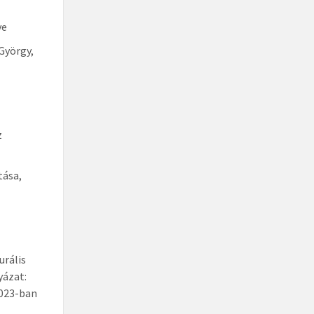
ve
György,
z
tása,
urális
yázat:
2023-ban