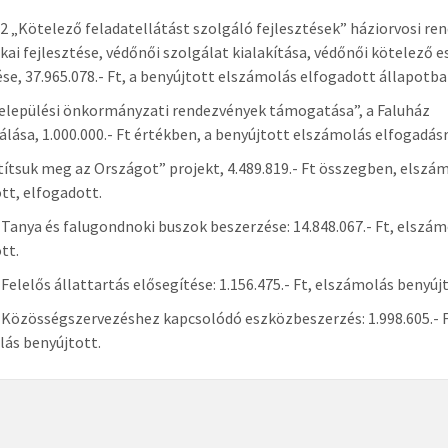
 „Kötelező feladatellátást szolgáló fejlesztések” háziorvosi re
kai fejlesztése, védőnői szolgálat kialakítása, védőnői kötelező 
se, 37.965.078.- Ft, a benyújtott elszámolás elfogadott állapotba
elepülési önkormányzati rendezvények támogatása”, a Faluház
álása, 1.000.000.- Ft értékben, a benyújtott elszámolás elfogadásr
títsuk meg az Országot” projekt, 4.489.819.- Ft összegben, elszá
tt, elfogadott.
Tanya és falugondnoki buszok beszerzése: 14.848.067.- Ft, elszám
tt.
Felelős állattartás elősegítése: 1.156.475.- Ft, elszámolás benyújt
Közösségszervezéshez kapcsolódó eszközbeszerzés: 1.998.605.- F
ás benyújtott.