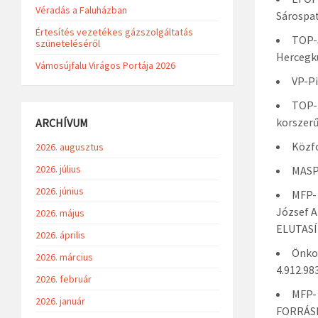
Véradás a Faluházban
Sárospat
Értesítés vezetékes gázszolgáltatás
TOP-5
szüneteléséről
Hercegkú
Vámosújfalu Virágos Portája 2026
VP-Pi
TOP-3
korszerű
ARCHÍVUM
Közfo
2026. augusztus
2026. július
MASP
2026. június
MFP- 
József A
2026. május
ELUTASÍ
2026. április
Önkor
2026. március
4.912.9
2026. február
MFP- 
2026. január
FORRÁSH