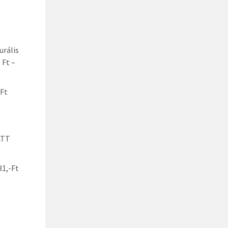
urális
 Ft –
Ft
ATT
31,-Ft