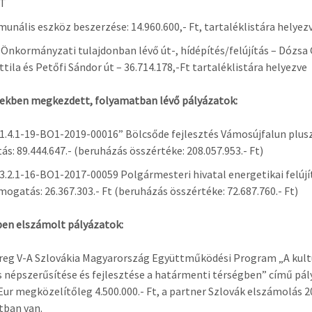
T
nális eszköz beszerzése: 14.960.600,- Ft, tartaléklistára helyez
Önkormányzati tulajdonban lévő út-, hídépítés/felújítás – Dózsa 
ttila és Petőfi Sándor út – 36.714.178,-Ft tartaléklistára helyezve
ekben megkezdett, folyamatban lévő pályázatok:
.4.1-19-BO1-2019-00016” Bölcsőde fejlesztés Vámosújfalun plus
s: 89.444.647.- (beruházás összértéke: 208.057.953.- Ft)
.2.1-16-BO1-2017-00059 Polgármesteri hivatal energetikai felújí
mogatás: 26.367.303.- Ft (beruházás összértéke: 72.687.760.- Ft)
ben elszámolt pályázatok:
reg V-A Szlovákia Magyarország Együttműködési Program „A kult
 népszerűsítése és fejlesztése a határmenti térségben” című pál
 Eur megközelítőleg 4.500.000.- Ft, a partner Szlovák elszámolás 
tban van.