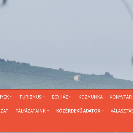
NYEK
TURIZMUS
EGYHÁZ
KÖZMUNKA
KÖNYVTÁR
ÁZAT
PÁLYÁZATAINK
KÖZÉRDEKŰ ADATOK
VÁLASZTÁ