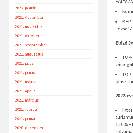
PÁLYÁZA
2022. január
Kommu
2021. december
MFP- 
2021. november
József A
2021. október
Előző év
2021. szeptember
2021. augusztus
TOP-1
2021. július
támogatá
2021. június
TOP-3
plusz tá
2021. május
2021. április
2022. év
2021. március
2021. február
Inter
turizmus
2021. január
11.686.-
2020. december
folyama