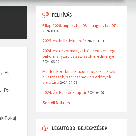
FELHÍVÁS
Étlap 2026. augusztus 03. – augusztus 07.
2026-08-01
2026. évi hulladéknaptár
2025-01-01
2024. évi önkormányzati és nemzetiségi
önkormányzati választások eredménye
2024-06-10
Minden kedden a Piacon műszaki cikkek,
, -Ft–
alkatrészek, szerszámok és edények
árusítása
2024-04-08
 -Ft–
2024. évi Hulladéknaptár
2024-04-07
See All Notices
ak-Tokaj
LEGUTÓBBI BEJEGYZÉSEK