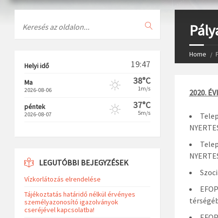
Search
Pály
Home
19:47
Helyi idő
38°C
Ma
1m/s
2026-08-06
2020. É
37°C
péntek
5m/s
2026-08-07
Telep
NYERTE
Telep
NYERTE
LEGUTÓBBI BEJEGYZÉSEK
Szoci
Vízkorlátozás elrendelése
EFOP-
Tájékoztatás határidő nélkül érvényes
térségéb
személyazonosító igazolványok
cseréjével kapcsolatba!
EFOP-