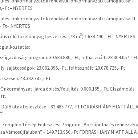
ülési önkormányzatok rendkívüli önkormányzati támogatása: I.
3,- Ft– NYERTES
ülési önkormányzatok rendkívüli önkormányzati támogatása: II.
,- Ft– NYERTES
3
ális célú tüzelőanyag beszerzés: (78 m
) 1.634.490,- Ft– NYERTES
glalkoztatás:
zőgazdasági program: 30.583.880,- Ft, felhasznált: 28.304.057,- Ft
lyi sajátosságok: 23.062.396,- Ft, felhasznált: 20.078.725,- Ft
sszesen: 48.382.782,- FT.
Önkormányzati járda építés/felújítás: 9.000.165,- Ft. Elszámolás
tt.
Dűlő utak fejlesztése – 83.465.777,-Ft FORRÁSHIÁNY MIATT ÁLL 
T
-Zemplén Térség Fejlesztési Program „Borkápolna és rendezvén
ása Vámosújfaluban” – 149.713.950,-Ft FORRÁSHIÁNY MIATT ÁLL A