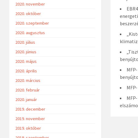
2020. november
EBR42
2020. október
energeti
2020. szeptember
beszerzé
2020. augusztus
„Kist
klimatiz
2020. július
„Tisz
2020. június
benyújto
2020. május
MFP- 
2020. április
benyújto
2020. március
MFP- 
2020. február
MFP- 
2020. január
elszámol
2019. december
2019. november
2019. október
2019. szeptember