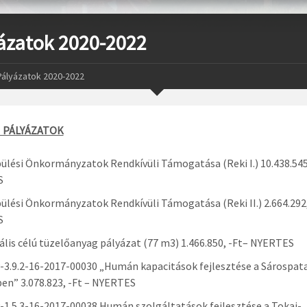
ázatok 2020-2022
Pályázatok 2020-2022
VI PÁLYÁZATOK
ülési Önkormányzatok Rendkívüli Támogatása (Reki I.) 10.438.545
S
ülési Önkormányzatok Rendkívüli Támogatása (Reki II.) 2.664.292,
S
ális célú tüzelőanyag pályázat (77 m3) 1.466.850, -Ft– NYERTES
3.9.2-16-2017-00030 „Humán kapacitások fejlesztése a Sárospat
en” 3.078.823, -Ft – NYERTES
1.5.3-16-2017-00038 Humán szolgáltatások fejlesztése a Tokaj-