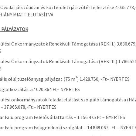
Óvodai játszóudvar és közterületi játszótér fejlesztése 4.035.778,
IÁNY MIATT ELUTASÍTVA
VI PÁLYÁZATOK
ülési Önkormányzatok Rendkívüli Támogatása (REKI I.) 3.636.679,
S
ülési Önkormányzatok Rendkívüli Támogatása (REKI II.) 1.786.521
S
3
ális célú tüzelőanyag pályázat (75 m
) 1.428.750, -Ft– NYERTES
glalkoztatás: 57 020 364 Ft– NYERTES
ülési önkormányzatok feladatellátást szolgáló támogatása (Ház
 – 37.965.078,-Ft – NYERTES
r Falu program Felelős állattartás – 1.156.475 Ft – NYERTES
r Falu program Falugondnoki szolgálat – 14.848.067,-Ft – NYERT