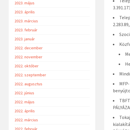
Telep
2023. május
3.391.17
2023. április
Telep
2023. március
2.283.89
2023. február
Szoci
2023. január
Közfo
2022. december
Me
2022. november
He
2022. október
Mindö
2022. szeptember
MFP- 
2022. augusztus
benyújto
2022. június
TBFT 
2022. május
PÁLYÁZA
2022. április
Tokaj
2022. március
kialakít
2022. február