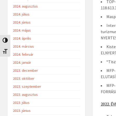
TOP-1
2024. augusztus
118.613
2024. július
Maspo
2024. június
Inter
2024. május
turizmus
NYERTE
2024. április
Nagy kontraszt váltása
2024. március
Kiste
Betűméret váltása
ELNYER
2024. február
“Tisz
2024. január
MFP-
2023. december
ELUTASÍ
2023. október
MFP- 
2023. szeptember
FORRÁSH
2023. augusztus
2023. július
2022. É
2023. június