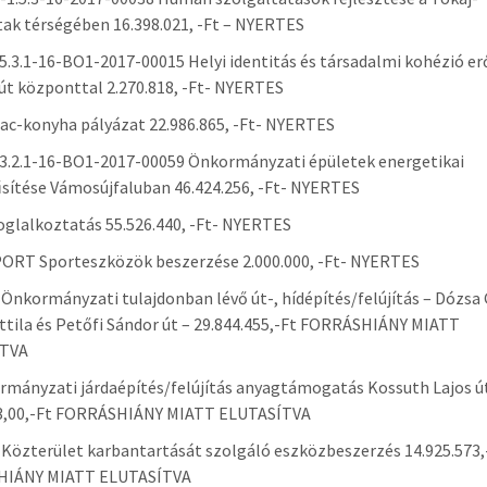
ak térségében 16.398.021, -Ft – NYERTES
.3.1-16-BO1-2017-00015 Helyi identitás és társadalmi kohézió er
t központtal 2.270.818, -Ft- NYERTES
ac-konyha pályázat 22.986.865, -Ft- NYERTES
.2.1-16-BO1-2017-00059 Önkormányzati épületek energetikai
sítése Vámosújfaluban 46.424.256, -Ft- NYERTES
glalkoztatás 55.526.440, -Ft- NYERTES
ORT Sporteszközök beszerzése 2.000.000, -Ft- NYERTES
Önkormányzati tulajdonban lévő út-, hídépítés/felújítás – Dózsa 
ttila és Petőfi Sándor út – 29.844.455,-Ft FORRÁSHIÁNY MIATT
TVA
mányzati járdaépítés/felújítás anyagtámogatás Kossuth Lajos ú
83,00,-Ft FORRÁSHIÁNY MIATT ELUTASÍTVA
Közterület karbantartását szolgáló eszközbeszerzés 14.925.573,
IÁNY MIATT ELUTASÍTVA