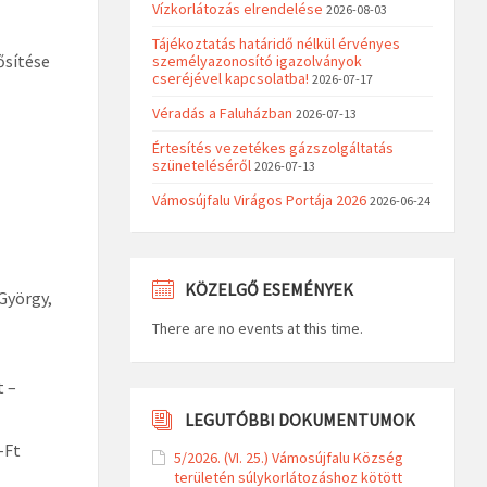
Vízkorlátozás elrendelése
2026-08-03
Tájékoztatás határidő nélkül érvényes
ősítése
személyazonosító igazolványok
cseréjével kapcsolatba!
2026-07-17
Véradás a Faluházban
2026-07-13
Értesítés vezetékes gázszolgáltatás
szüneteléséről
2026-07-13
Vámosújfalu Virágos Portája 2026
2026-06-24
KÖZELGŐ ESEMÉNYEK
György,
There are no events at this time.
t –
LEGUTÓBBI DOKUMENTUMOK
-Ft
5/2026. (VI. 25.) Vámosújfalu Község
területén súlykorlátozáshoz kötött