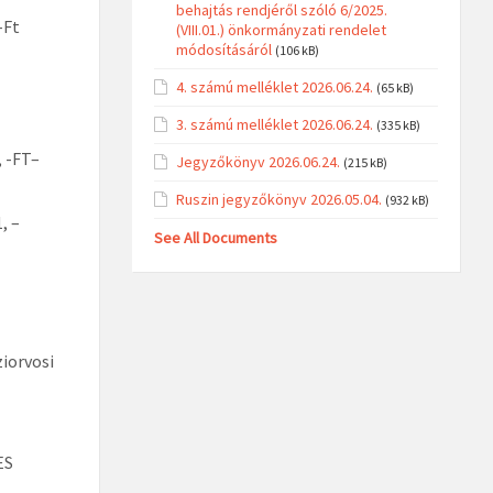
behajtás rendjéről szóló 6/2025.
-Ft
(VIII.01.) önkormányzati rendelet
módosításáról
(106 kB)
4. számú melléklet 2026.06.24.
(65 kB)
3. számú melléklet 2026.06.24.
(335 kB)
 -FT–
Jegyzőkönyv 2026.06.24.
(215 kB)
Ruszin jegyzőkönyv 2026.05.04.
(932 kB)
, –
See All Documents
iorvosi
ES