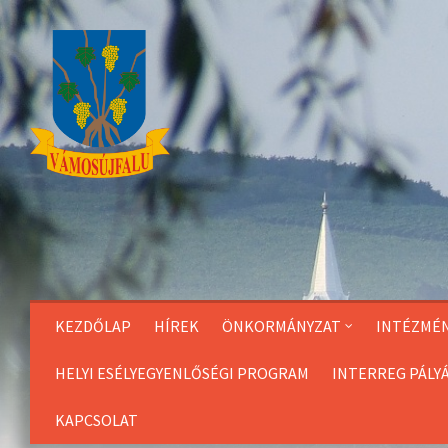
Skip
to
Content
KEZDŐLAP
HÍREK
ÖNKORMÁNYZAT
INTÉZMÉ
HELYI ESÉLYEGYENLŐSÉGI PROGRAM
INTERREG PÁLY
KAPCSOLAT