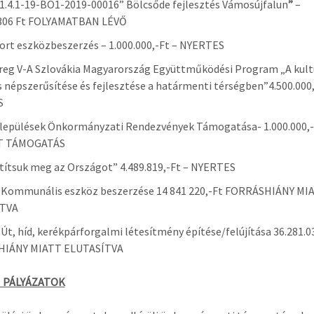
.4.1-19-BO1-2019-00016” Bölcsőde fejlesztés Vámosújfalun
”
–
.306 Ft FOLYAMATBAN LÉVŐ
rt eszközbeszerzés – 1.000.000,-Ft – NYERTES
reg V-A Szlovákia Magyarország Együttműködési Program „A kult
 népszerűsítése és fejlesztése a határmenti térségben”4.500.000,
S
lepülések Önkormányzati Rendezvények Támogatása- 1.000.000,-
T TÁMOGATÁS
títsuk meg az Országot” 4.489.819,-Ft – NYERTES
 Kommunális eszköz beszerzése 14 841 220,-Ft FORRÁSHIÁNY MI
TVA
Út, híd, kerékpárforgalmi létesítmény építése/felújítása 36.281.0
IÁNY MIATT ELUTASÍTVA
VI PÁLYÁZATOK