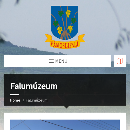
Skip
to
Content
MENU
Falumúzeum
Home
Falumúzeum