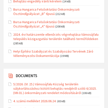
Behajtási engedély iránti kérelem
(14 kB)
Bursa Hungarica Felsőoktatási Önkormányzati
Ösztöndíjpályázat „B” típusú
(212 kB)
Bursa Hungarica Felsőoktatási Önkormányzati
Ösztöndíjpályázat „A” típusú
(208 kB)
2024. évi határszemle ellenőrzés végrehajtása Vámosújfalu
település közigazgatási területén található termőföldeken
(285 kB)
Helyi Építési Szabályzat és Szabályozási Tervének Záró
Véleményezési Dokumentációja
(19 MB)
DOCUMENTS
5/2026. (VI. 25.) Vámosújfalu Község területén
súlykorlátozáshoz kötött behajtás rendjéről szóló 6/2025.
(VIII.01.) önkormányzati rendelet módosításáról
(106 kB)
4. számú melléklet 2026.06.24.
(65 kB)