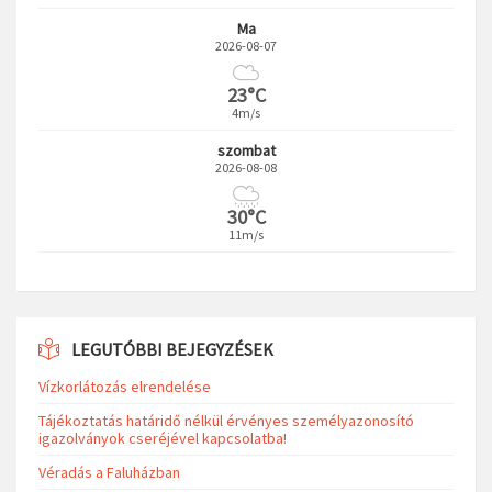
Ma
2026-08-07
23°C
4m/s
szombat
2026-08-08
30°C
11m/s
LEGUTÓBBI BEJEGYZÉSEK
Vízkorlátozás elrendelése
Tájékoztatás határidő nélkül érvényes személyazonosító
igazolványok cseréjével kapcsolatba!
Véradás a Faluházban