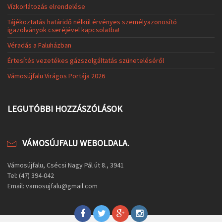
Vízkorlátozás elrendelése
Tájékoztatás határidő nélkül érvényes személyazonosító
igazolványok cseréjével kapcsolatba!
Véradás a Faluházban
Értesítés vezetékes gázszolgáltatás szüneteléséről
Vámosújfalu Virágos Portája 2026
LEGUTÓBBI HOZZÁSZÓLÁSOK
VÁMOSÚJFALU WEBOLDALA.
Vámosújfalu, Csécsi Nagy Pál út 8., 3941
Tel: (47) 394-042
Email: vamosujfalu@gmail.com