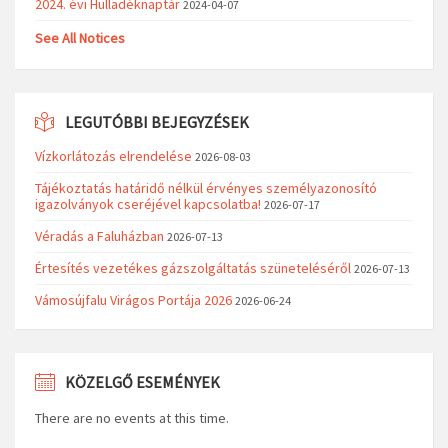
2024. évi Hulladéknaptár
2024-04-07
See All Notices
LEGUTÓBBI BEJEGYZÉSEK
Vízkorlátozás elrendelése
2026-08-03
Tájékoztatás határidő nélkül érvényes személyazonosító
igazolványok cseréjével kapcsolatba!
2026-07-17
Véradás a Faluházban
2026-07-13
Értesítés vezetékes gázszolgáltatás szüneteléséről
2026-07-13
Vámosújfalu Virágos Portája 2026
2026-06-24
KÖZELGŐ ESEMÉNYEK
There are no events at this time.