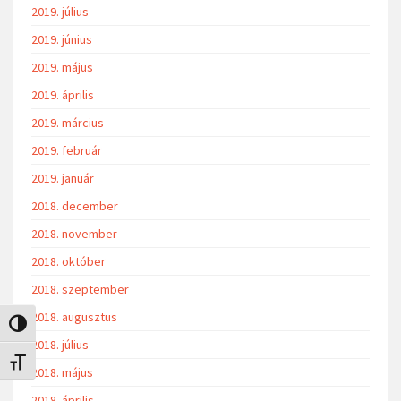
2019. július
2019. június
2019. május
2019. április
2019. március
2019. február
2019. január
2018. december
2018. november
2018. október
2018. szeptember
2018. augusztus
Nagy kontraszt váltása
2018. július
Betűméret váltása
2018. május
2018. április