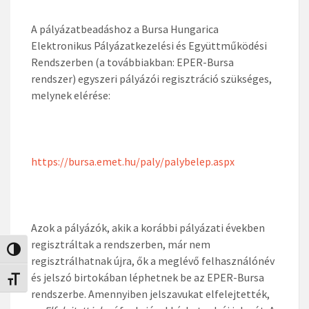
A pályázatbeadáshoz a Bursa Hungarica
Elektronikus Pályázatkezelési és Együttműködési
Rendszerben (a továbbiakban: EPER-Bursa
rendszer) egyszeri pályázói regisztráció szükséges,
melynek elérése:
https://bursa.emet.hu/paly/palybelep.aspx
Azok a pályázók, akik a korábbi pályázati években
regisztráltak a rendszerben, már nem
Nagy kontraszt váltása
regisztrálhatnak újra, ők a meglévő felhasználónév
és jelszó birtokában léphetnek be az EPER-Bursa
Betűméret váltása
rendszerbe. Amennyiben jelszavukat elfelejtették,