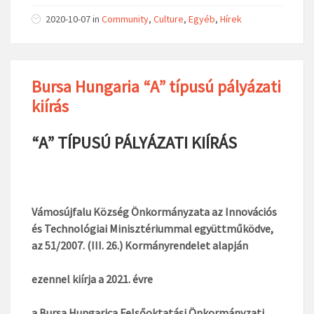
2020-10-07
in
Community
,
Culture
,
Egyéb
,
Hírek
Bursa Hungaria “A” típusú pályázati
kiírás
“A” TÍPUSÚ PÁLYÁZATI KIÍRÁS
Vámosújfalu Község Önkormányzata az Innovációs
és Technológiai Minisztériummal együttműködve,
az 51/2007. (III. 26.) Kormányrendelet alapján
ezennel kiírja a 2021. évre
a Bursa Hungarica Felsőoktatási Önkormányzati