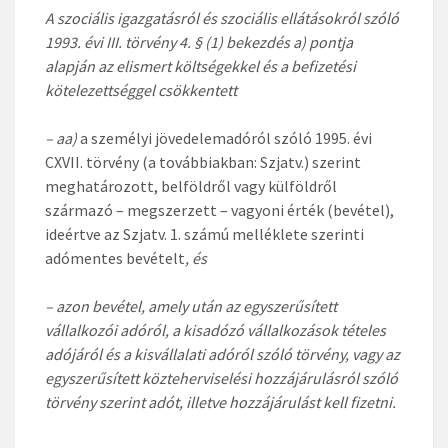
A szociális igazgatásról és szociális ellátásokról szóló
1993. évi III. törvény 4. § (1) bekezdés a) pontja
alapján az elismert költségekkel és a befizetési
kötelezettséggel csökkentett
– aa)
a személyi jövedelemadóról szóló 1995. évi
CXVII. törvény (a továbbiakban: Szjatv.) szerint
meghatározott, belföldről vagy külföldről
származó – megszerzett – vagyoni érték (bevétel),
ideértve az Szjatv. 1. számú melléklete szerinti
adómentes bevételt
, és
–
azon bevétel, amely után az egyszerűsített
vállalkozói adóról, a kisadózó vállalkozások tételes
adójáról és a kisvállalati adóról szóló törvény, vagy az
egyszerűsített közteherviselési hozzájárulásról szóló
törvény szerint adót, illetve hozzájárulást kell fizetni.