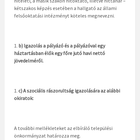
hitéleti, a másik szakon hitoktató, illetve hittanár –
kétszakos képzés esetében a hallgató az állami
felsőoktatási intézményt köteles megnevezni.
b) Igazolás a pályázó és a pályázóval egy
háztartásban élők egy főre jutó havi nettó
jövedelméről.
c) A szociális rászorultság igazolására az alábbi
okiratok:
A további mellékleteket az elbíráló települési
önkormányzat határozza meg.