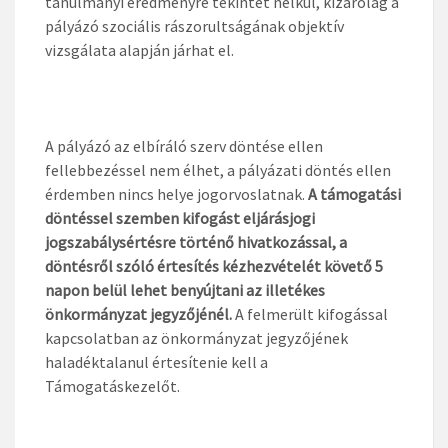
tanulmányi eredményre tekintet nélkül, kizárólag a
pályázó szociális rászorultságának objektív
vizsgálata alapján járhat el.
A pályázó az elbíráló szerv döntése ellen
fellebbezéssel nem élhet, a pályázati döntés ellen
érdemben nincs helye jogorvoslatnak.
A támogatási
döntéssel szemben kifogást eljárásjogi
jogszabálysértésre történő hivatkozással, a
döntésről szóló értesítés kézhezvételét követő 5
napon belül lehet benyújtani az illetékes
önkormányzat jegyzőjénél.
A felmerült kifogással
kapcsolatban az önkormányzat jegyzőjének
haladéktalanul értesítenie kell a
Támogatáskezelőt.