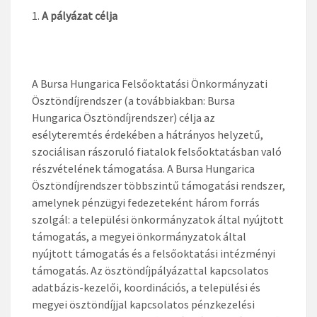
A pályázat célja
A Bursa Hungarica Felsőoktatási Önkormányzati
Ösztöndíjrendszer (a továbbiakban: Bursa
Hungarica Ösztöndíjrendszer) célja az
esélyteremtés érdekében a hátrányos helyzetű,
szociálisan rászoruló fiatalok felsőoktatásban való
részvételének támogatása. A Bursa Hungarica
Ösztöndíjrendszer többszintű támogatási rendszer,
amelynek pénzügyi fedezeteként három forrás
szolgál: a települési önkormányzatok által nyújtott
támogatás, a megyei önkormányzatok által
nyújtott támogatás és a felsőoktatási intézményi
támogatás. Az ösztöndíjpályázattal kapcsolatos
adatbázis-kezelői, koordinációs, a települési és
megyei ösztöndíjjal kapcsolatos pénzkezelési