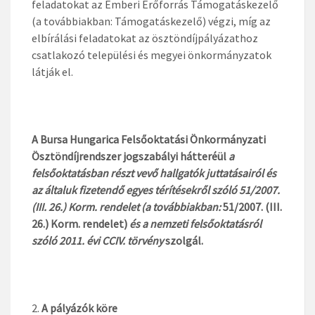
feladatokat az Emberi Erőforrás Támogatáskezelő
(a továbbiakban: Támogatáskezelő) végzi, míg az
elbírálási feladatokat az ösztöndíjpályázathoz
csatlakozó települési és megyei önkormányzatok
látják el.
A Bursa Hungarica Felsőoktatási Önkormányzati
Ösztöndíjrendszer jogszabályi hátteréül
a
felsőoktatásban részt vevő hallgatók juttatásairól és
az általuk fizetendő egyes térítésekről szóló 51/2007.
(III. 26.) Korm. rendelet (a továbbiakban:
51/2007. (III.
26.) Korm. rendelet)
és a nemzeti felsőoktatásról
szóló 2011. évi CCIV. törvény
szolgál.
A
pályázók köre