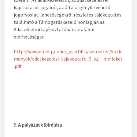
szerint. Az adatkezelésről, az adatkezeléssel
kapcsolatos jogairól, az általa igénybe vehető
jogorvoslati lehetőségekről részletes tájékoztatás
található a Támogatáskezelő honlapján az
Adatvédelmi tájékoztatóban az alábbi
elérhetőségen:
http://www.emet.gov.hu/_userfiles/szervezet/kozle
menyek/adatkezelesi_tajekoztato_3_sz__melleket
.pdf
A pályázat elbírálása