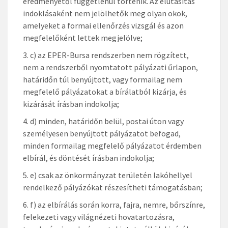
eredményétől függetlenül történik. Az elutasítás
indoklásaként nem jelölhetők meg olyan okok,
amelyeket a formai ellenőrzés vizsgál és azon
megfelelőként lettek megjelölve;
c) az EPER-Bursa rendszerben nem rögzített,
nem a rendszerből nyomtatott pályázati űrlapon,
határidőn túl benyújtott, vagy formailag nem
megfelelő pályázatokat a bírálatból kizárja, és
kizárását írásban indokolja;
d) minden, határidőn belül, postai úton vagy
személyesen benyújtott pályázatot befogad,
minden formailag megfelelő pályázatot érdemben
elbírál, és döntését írásban indokolja;
e) csak az önkormányzat területén lakóhellyel
rendelkező pályázókat részesítheti támogatásban;
f) az elbírálás során korra, fajra, nemre, bőrszínre,
felekezeti vagy világnézeti hovatartozásra,