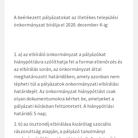
A beérkezett pályázatokat az illetékes települési
önkormányzat bírálja el 2020. december 4-ig:
a) az elbíráló önkormányzat a pályázókat
hiánypótlásra szólíthatja fel a formai ellenőrzés és
az elbírálás során, az önkormányzat által
meghatározott határidőben, amely azonban nem
lépheti túl a pályázatok önkormányzati elbírálási
határidejét. Az önkormányzat hiánypótlást csak
olyan dokumentumokra kérhet be, amelyeket a
pályázati kiírásban feltüntetett. A hiánypótlási
határidő: 5 nap;
b) az ösztöndíj elbírálása kizárólag szociális
rászorultság alapján, a pályázó tanulmányi