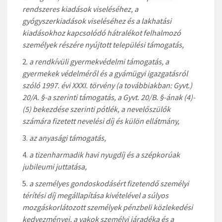
rendszeres kiadások viseléséhez, a
gyógyszerkiadások viseléséhez és a lakhatási
kiadásokhoz kapcsolódó hátralékot felhalmozó
személyek részére nyújtott települési támogatás
,
a rendkívüli gyermekvédelmi támogatás, a
gyermekek védelméről és a gyámügyi igazgatásról
szóló 1997. évi XXXI. törvény (a továbbiakban: Gyvt.)
20/A. §-a szerinti támogatás, a Gyvt. 20/B. §-ának (4)-
(5) bekezdése szerinti pótlék, a nevelőszülők
számára fizetett nevelési díj és külön ellátmány,
az anyasági támogatás,
a tizenharmadik havi nyugdíj és a szépkorúak
jubileumi juttatása,
a személyes gondoskodásért fizetendő személyi
térítési díj megállapítása kivételével a súlyos
mozgáskorlátozott személyek pénzbeli közlekedési
kedvezményei, a vakok személyi járadéka és a