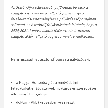
Az ösztöndíjra pályázatot nyújthatnak be azok a
hallgatók is, akiknek a hallgatói jogviszonya a
felsőoktatási intézményben a pályázás időpontjában
szünetel. Az ösztöndíj folyósításának feltétele, hogy a
2020/2021. tanév második félévére a beiratkozott
hallgató aktív hallgatói jogviszonnyal rendelkezzen.
Nem részesülhet ösztöndíjban az a pályázó, aki:
a Magyar Honvédség és a rendvédelmi
feladatokat ellátó szervek hivatásos és szerződéses
állományú hallgatója
doktori (PhD) képzésben vesz részt