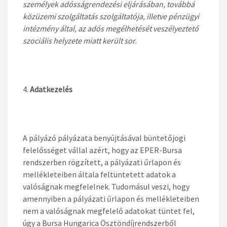
személyek adósságrendezési eljárásában, továbbá
közüzemi szolgáltatás szolgáltatója, illetve pénzügyi
intézmény által, az adós megélhetését veszélyeztető
szociális helyzete miatt került sor.
Adatkezelés
A pályázó pályázata benyújtásával büntetőjogi
felelősséget vállal azért, hogy az EPER-Bursa
rendszerben rögzített, a pályázati űrlapon és
mellékleteiben általa feltüntetett adatok a
valóságnak megfelelnek. Tudomásul veszi, hogy
amennyiben a pályázati űrlapon és mellékleteiben
nem a valóságnak megfelelő adatokat tüntet fel,
úgy a Bursa Hungarica Ösztöndíjrendszerből