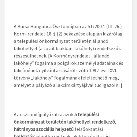
A Bursa Hungarica Ösztöndíjban az 51/2007. (III. 26.)
Korm. rendelet 18. § (2) bekezdése alapján kizárólag
a települési önkormányzat területén állandó
lakóhellyel (a továbbiakban: lakóhely) rendelkezők
részesülhetnek. [A Kormányrendelet „állandó
lakóhely” fogalma a polgárok személyi adatainak és
lakcímének nyilvántartásáról szóló 1992. évi LXVI.
törvény „lakóhely” fogalmának feleltethető meg,
amelyet a pályázó a lakcímkártyájával tud igazolni.]
Az ösztöndíjpályázatra azok
a települési
önkormányzat területén lakóhellyel rendelkező,
hátrányos szociális helyzetű
felsőoktatási
hallgatók
jelentkezhetnek, akik felsőoktatási