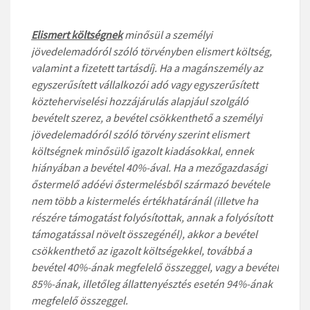
Elismert költségnek
minősül a személyi
jövedelemadóról szóló törvényben elismert költség,
valamint a fizetett tartásdíj. Ha a magánszemély az
egyszerűsített vállalkozói adó vagy egyszerűsített
közteherviselési hozzájárulás alapjául szolgáló
bevételt szerez, a bevétel csökkenthető a személyi
jövedelemadóról szóló törvény szerint elismert
költségnek minősülő igazolt kiadásokkal, ennek
hiányában a bevétel 40%-ával. Ha a mezőgazdasági
őstermelő adóévi őstermelésből származó bevétele
nem több a kistermelés értékhatáránál (illetve ha
részére támogatást folyósítottak, annak a folyósított
támogatással növelt összegénél), akkor a bevétel
csökkenthető az igazolt költségekkel, továbbá a
bevétel 40%-ának megfelelő összeggel, vagy a bevétel
85%-ának, illetőleg állattenyésztés esetén 94%-ának
megfelelő összeggel.