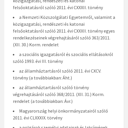
közigazgatási, rendészeti és katonai
felsőoktatásról szóló 2011. évi CXXXII. törvény
a Nemzeti Közszolgálati Egyetemről, valamint a
közigazgatási, rendészeti és katonai
felsőoktatásról szóló 2011. évi CXXXII. törvény egyes
rendelkezéseinek végrehajtásáról szóló 363/2011.
(XII. 30.) Korm. rendelet
a szociális igazgatásról és szociális ellátásokról
szóló 1993. évi III. törvény
az államháztartásról szóló 2011. évi CXCV.
törvény (a továbbiakban: Áht.)
az államháztartásról szóló törvény
végrehajtásáról szóló 368/2011. (XII. 31.) Korm.
rendelet (a továbbiakban: Ávr.)
Magyarország helyi önkormányzatairól szóló
2011. évi CLXXXIX. törvény
a polgárok személyi adatainak és lakcímének