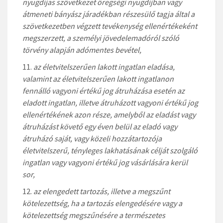
nyugdíjas szövetkezet öregségi nyugdíjban vagy
átmeneti bányász járadékban részesülő tagja által a
szövetkezetben végzett tevékenység ellenértékeként
megszerzett, a személyi jövedelemadóról szóló
törvény alapján adómentes bevétel,
az életvitelszerűen lakott ingatlan eladása,
valamint az életvitelszerűen lakott ingatlanon
fennálló vagyoni értékű jog átruházása esetén az
eladott ingatlan, illetve átruházott vagyoni értékű jog
ellenértékének azon része, amelyből az eladást vagy
átruházást követő egy éven belül az eladó vagy
átruházó saját, vagy közeli hozzátartozója
életvitelszerű, tényleges lakhatásának célját szolgáló
ingatlan vagy vagyoni értékű jog vásárlására kerül
sor,
az elengedett tartozás, illetve a megszűnt
kötelezettség, ha a tartozás elengedésére vagy a
kötelezettség megszűnésére a természetes