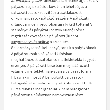
az
Elfelejtett jelszó
funkcióval kérhetnek új jelszót. A
pályázói regisztrációt követően lehetséges a
pályázati adatok rögzítése a
csatlakozott
önkormányzatok
pályázói részére. A pályázati
űrlapot minden fordulóban újra ki kell tölteni! A
személyes és pályázati adatok ellenőrzését,
rögzítését követően a
pályázati űrlapot
kinyomtatva és aláírva
a települési
önkormányzatnál kell benyújtaniuk a pályázóknak.
A pályázat csak a pályázati kiírásban
meghatározott csatolandó mellékletekkel együtt
érvényes. A pályázati kiírásban meghatározott
valamely melléklet hiányában a pályázat formai
hibásnak minősül. A benyújtott pályázatok
befogadását az önkormányzat köteles az EPER-
Bursa rendszerben igazolni. A nem befogadott
pályázatok a bírálatban nem vesznek részt.