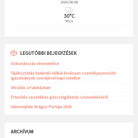
2026-08-08
30°C
9m/s
LEGUTÓBBI BEJEGYZÉSEK
Vízkorlátozás elrendelése
Tájékoztatás határidő nélkül érvényes személyazonosító
igazolványok cseréjével kapcsolatba!
Véradás a Faluházban
Értesítés vezetékes gázszolgáltatás szüneteléséről
Vámosújfalu Virágos Portája 2026
ARCHÍVUM