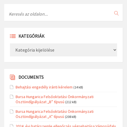
Search
KATEGÓRIÁK
Kategóriák
DOCUMENTS
Behajtási engedély iránti kérelem
(14 kB)
Bursa Hungarica Felsőoktatási Önkormányzati
Ösztöndíjpályázat „B” típusú
(212 kB)
Bursa Hungarica Felsőoktatási Önkormányzati
Ösztöndíjpályázat „A” típusú
(208 kB)
2024. évi határszemle ellenőrzés végrehajtása Vámosújfalu