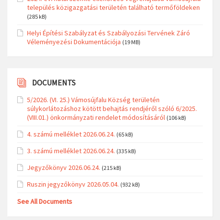
település közigazgatási területén található termőföldeken
(285 kB)
Helyi Építési Szabályzat és Szabályozási Tervének Záró
Véleményezési Dokumentációja
(19 MB)
DOCUMENTS
5/2026. (VI. 25.) Vámosújfalu Község területén
súlykorlátozáshoz kötött behajtás rendjéről szóló 6/2025.
(VIII.01.) önkormányzati rendelet módosításáról
(106 kB)
4. számú melléklet 2026.06.24.
(65 kB)
3. számú melléklet 2026.06.24.
(335 kB)
Jegyzőkönyv 2026.06.24.
(215 kB)
Ruszin jegyzőkönyv 2026.05.04.
(932 kB)
See All Documents