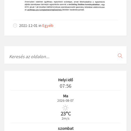
2021-12-01
in
Egyéb
Search
Helyi idő
07:56
Ma
2026-08-07
23°C
2m/s
szombat