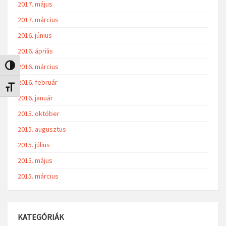
2017. május
2017. március
2016. június
2016. április
2016. március
Nagy kontraszt váltása
2016. február
Betűméret váltása
2016. január
2015. október
2015. augusztus
2015. július
2015. május
2015. március
KATEGÓRIÁK