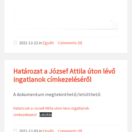
2021-12-22
in
Egyéb
Comments (0)
Határozat a József Attila úton lévő
ingatlanok címkezeléséről
A dokumentum megtekinthető/letölthető:
Hatarozat-a-Jozsef-Attila-uton-levo-ingatlanok-
cimkezeleserol
Letöltés
2021-12-03
in
Egyéb
Comments (0)