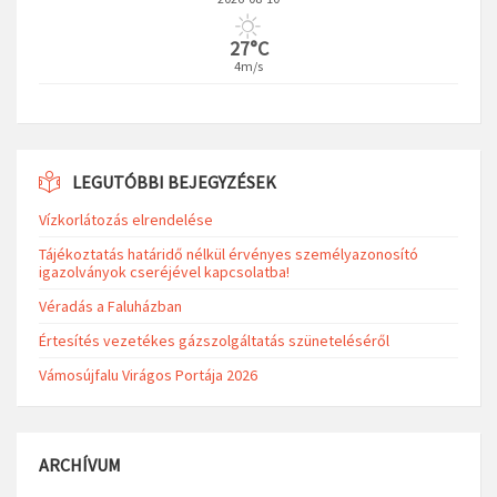
27°C
4m/s
LEGUTÓBBI BEJEGYZÉSEK
Vízkorlátozás elrendelése
Tájékoztatás határidő nélkül érvényes személyazonosító
igazolványok cseréjével kapcsolatba!
Véradás a Faluházban
Értesítés vezetékes gázszolgáltatás szüneteléséről
Vámosújfalu Virágos Portája 2026
ARCHÍVUM