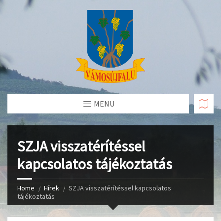
Skip
to
Content
MENU
SZJA visszatérítéssel
kapcsolatos tájékoztatás
Home
Hírek
SZJA visszatérítéssel kapcsolatos
tájékoztatás