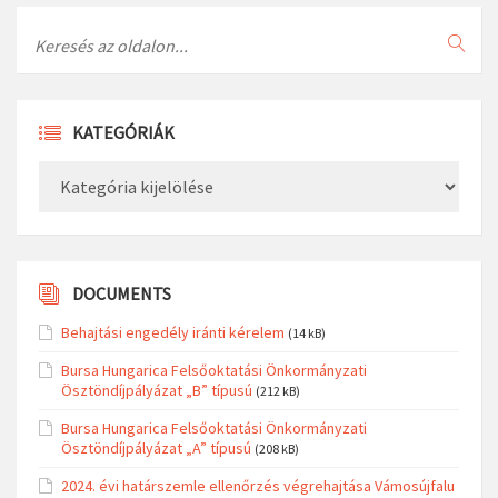
Search
KATEGÓRIÁK
Kategóriák
DOCUMENTS
Behajtási engedély iránti kérelem
(14 kB)
Bursa Hungarica Felsőoktatási Önkormányzati
Ösztöndíjpályázat „B” típusú
(212 kB)
Bursa Hungarica Felsőoktatási Önkormányzati
Ösztöndíjpályázat „A” típusú
(208 kB)
2024. évi határszemle ellenőrzés végrehajtása Vámosújfalu