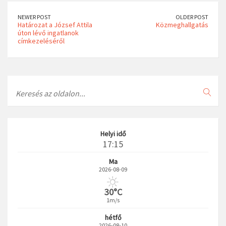
NEWER POST
OLDER POST
Határozat a József Attila
Közmeghallgatás
úton lévő ingatlanok
címkezeléséről
Search
Helyi idő
17:15
Ma
2026-08-09
30°C
1m/s
hétfő
2026-08-10