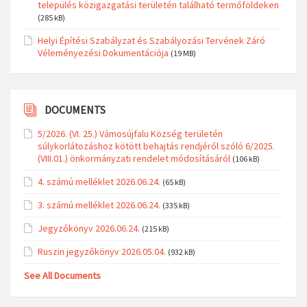
település közigazgatási területén található termőföldeken
(285 kB)
Helyi Építési Szabályzat és Szabályozási Tervének Záró
Véleményezési Dokumentációja
(19 MB)
DOCUMENTS
5/2026. (VI. 25.) Vámosújfalu Község területén
súlykorlátozáshoz kötött behajtás rendjéről szóló 6/2025.
(VIII.01.) önkormányzati rendelet módosításáról
(106 kB)
4. számú melléklet 2026.06.24.
(65 kB)
3. számú melléklet 2026.06.24.
(335 kB)
Jegyzőkönyv 2026.06.24.
(215 kB)
Ruszin jegyzőkönyv 2026.05.04.
(932 kB)
See All Documents