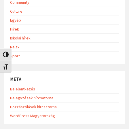
Community
Culture
Egyéb
Hírek
Iskolai hírek
Relax
Nagy kontraszt váltása
Sport
Betűméret váltása
META
Bejelentkezés
Bejegyzések hírcsatorna
Hozzászólások hírcsatorna
WordPress Magyarország