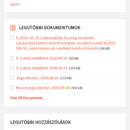
Sport
LEGUTÓBBI DOKUMENTUMOK
5/2026. (VI. 25.) Vámosújfalu Község területén
súlykorlátozáshoz kötött behajtás rendjéről szóló 6/2025.
(VIII.01.) önkormányzati rendelet módosításáról
(106 kB)
4. számú melléklet 2026.06.24.
(65 kB)
3. számú melléklet 2026.06.24.
(335 kB)
Jegyzőkönyv 2026.06.24.
(215 kB)
Ruszin jegyzőkönyv 2026.05.04.
(932 kB)
See All Documents
LEGUTÓBBI HOZZÁSZÓLÁSOK