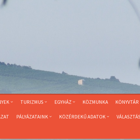
NYEK
TURIZMUS
EGYHÁZ
KÖZMUNKA
KÖNYVTÁR
ÁZAT
PÁLYÁZATAINK
KÖZÉRDEKŰ ADATOK
VÁLASZTÁ