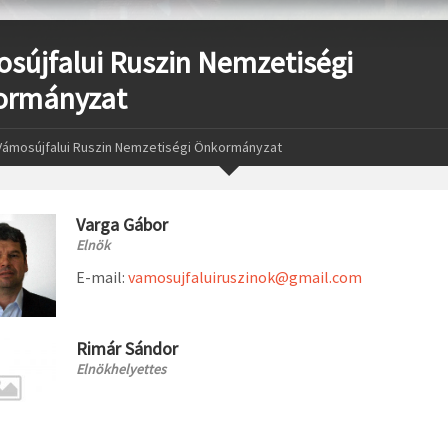
sújfalui Ruszin Nemzetiségi
ormányzat
Vámosújfalui Ruszin Nemzetiségi Önkormányzat
Varga Gábor
Elnök
E-mail:
vamosujfaluiruszinok@gmail.com
Rimár Sándor
Elnökhelyettes