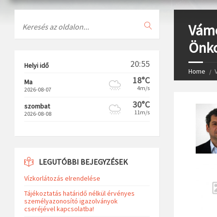
Search
Vámo
Önk
20:55
Helyi idő
Home
18°C
Ma
4m/s
2026-08-07
30°C
szombat
11m/s
2026-08-08
LEGUTÓBBI BEJEGYZÉSEK
Vízkorlátozás elrendelése
Tájékoztatás határidő nélkül érvényes
személyazonosító igazolványok
cseréjével kapcsolatba!