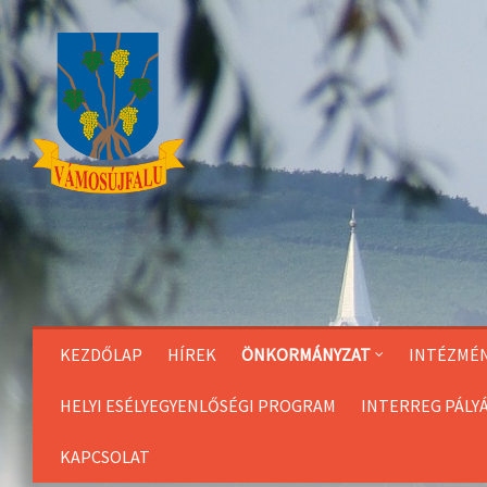
Skip
to
Content
KEZDŐLAP
HÍREK
ÖNKORMÁNYZAT
INTÉZMÉ
HELYI ESÉLYEGYENLŐSÉGI PROGRAM
INTERREG PÁLY
KAPCSOLAT