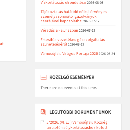
Vízkorlátozás elrendelése
2026-08-03
Tájékoztatás határidő nélkül érvényes
személyazonosító igazolványok
cseréjével kapcsolatba!
2026-07-17
Véradás a Faluházban
2026-07-13
Értesítés vezetékes gázszolgáltatás
at
szüneteléséről
2026-07-13
Vámosújfalu Virágos Portája 2026
2026-06-24
KÖZELGŐ ESEMÉNYEK
There are no events at this time.
LEGUTÓBBI DOKUMENTUMOK
5/2026. (VI. 25.) Vámosújfalu Község
területén súlykorlátozáshoz kötött