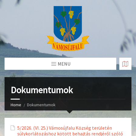
Skip
to
Content
MENU
Dokumentumok
Home
Dokumentumok
5/2026. (VI. 25.) Vámosújfalu Község területén
súlykorlátozáshoz kötött behajtás rendjéről szóló