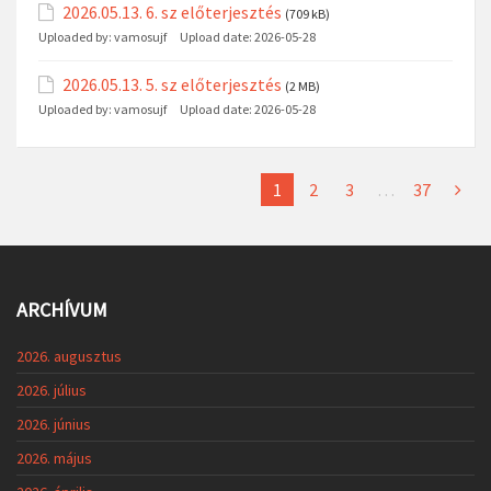
2026.05.13. 6. sz előterjesztés
(709 kB)
Uploaded by:
vamosujf
Upload date:
2026-05-28
2026.05.13. 5. sz előterjesztés
(2 MB)
Uploaded by:
vamosujf
Upload date:
2026-05-28
1
2
3
…
37
ARCHÍVUM
2026. augusztus
2026. július
2026. június
2026. május