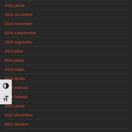
2025. január
2024. december
2024. november
2024. szeptember
2024. augusztus
2024. július
2024. június
2024. május
2024. április
Nagy kontraszt váltása
2024. március
2024. február
Betűméret váltása
2024. január
2023. december
2023. október