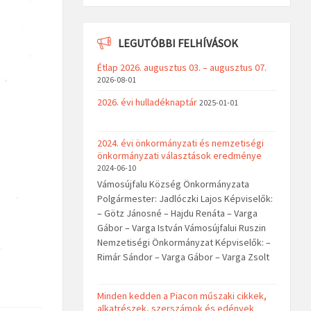
LEGUTÓBBI FELHÍVÁSOK
Étlap 2026. augusztus 03. – augusztus 07.
2026-08-01
2026. évi hulladéknaptár
2025-01-01
2024. évi önkormányzati és nemzetiségi
önkormányzati választások eredménye
2024-06-10
Vámosújfalu Község Önkormányzata
Polgármester: Jadlóczki Lajos Képviselők:
– Götz Jánosné – Hajdu Renáta – Varga
Gábor – Varga István Vámosújfalui Ruszin
Nemzetiségi Önkormányzat Képviselők: –
Rimár Sándor – Varga Gábor – Varga Zsolt
Minden kedden a Piacon műszaki cikkek,
alkatrészek, szerszámok és edények