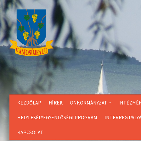
Skip
to
Content
KEZDŐLAP
HÍREK
ÖNKORMÁNYZAT
INTÉZMÉ
HELYI ESÉLYEGYENLŐSÉGI PROGRAM
INTERREG PÁLY
KAPCSOLAT