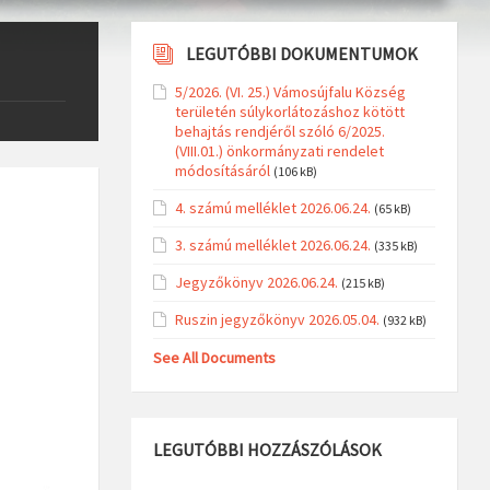
LEGUTÓBBI DOKUMENTUMOK
5/2026. (VI. 25.) Vámosújfalu Község
területén súlykorlátozáshoz kötött
behajtás rendjéről szóló 6/2025.
(VIII.01.) önkormányzati rendelet
módosításáról
(106 kB)
4. számú melléklet 2026.06.24.
(65 kB)
3. számú melléklet 2026.06.24.
(335 kB)
Jegyzőkönyv 2026.06.24.
(215 kB)
Ruszin jegyzőkönyv 2026.05.04.
(932 kB)
See All Documents
LEGUTÓBBI HOZZÁSZÓLÁSOK