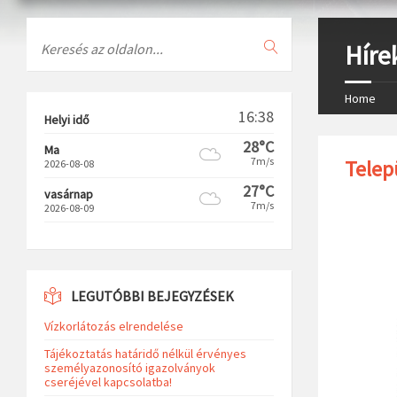
Search
Híre
Home
16:38
Helyi idő
28°C
Ma
7m/s
Telep
2026-08-08
27°C
vasárnap
7m/s
2026-08-09
LEGUTÓBBI BEJEGYZÉSEK
Vízkorlátozás elrendelése
Tájékoztatás határidő nélkül érvényes
személyazonosító igazolványok
cseréjével kapcsolatba!