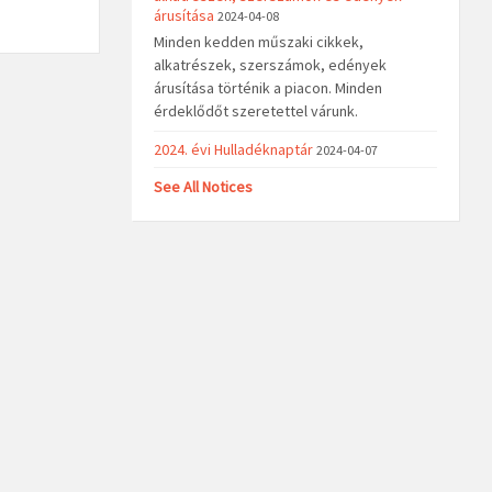
árusítása
2024-04-08
Minden kedden műszaki cikkek,
alkatrészek, szerszámok, edények
árusítása történik a piacon. Minden
érdeklődőt szeretettel várunk.
2024. évi Hulladéknaptár
2024-04-07
See All Notices