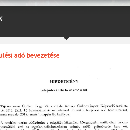
k
ülési adó bevezetése