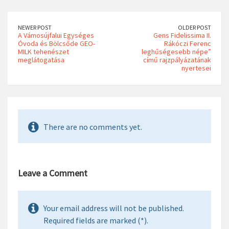
NEWER POST
OLDER POST
A Vámosújfalui Egységes
Gens Fidelissima II.
Óvoda és Bölcsőde GEO-
Rákóczi Ferenc
MILK tehenészet
leghűségesebb népe”
meglátogatása
című rajzpályázatának
nyertesei
There are no comments yet.
Leave a Comment
Your email address will not be published.
Required fields are marked (*).