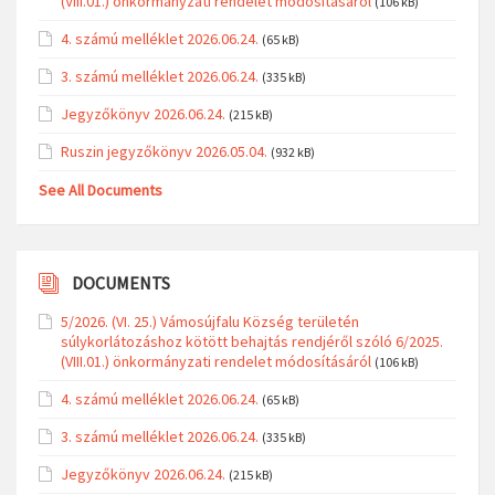
(VIII.01.) önkormányzati rendelet módosításáról
(106 kB)
4. számú melléklet 2026.06.24.
(65 kB)
3. számú melléklet 2026.06.24.
(335 kB)
Jegyzőkönyv 2026.06.24.
(215 kB)
Ruszin jegyzőkönyv 2026.05.04.
(932 kB)
See All Documents
DOCUMENTS
5/2026. (VI. 25.) Vámosújfalu Község területén
súlykorlátozáshoz kötött behajtás rendjéről szóló 6/2025.
(VIII.01.) önkormányzati rendelet módosításáról
(106 kB)
4. számú melléklet 2026.06.24.
(65 kB)
3. számú melléklet 2026.06.24.
(335 kB)
Jegyzőkönyv 2026.06.24.
(215 kB)