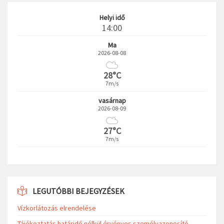
Helyi idő
14:00
Ma
2026-08-08
28°C
7m/s
vasárnap
2026-08-09
27°C
7m/s
LEGUTÓBBI BEJEGYZÉSEK
Vízkorlátozás elrendelése
Tájékoztatás határidő nélkül érvényes személyazonosító