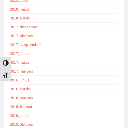
2018. július
2018. május
2018. április
2017. december
2017. október
2017. szeptember
2017. június
2017. május
Nagy kontraszt váltása
2017. március
Betűméret váltása
2016. június
2016. április
2016. március
2016. február
2016. január
2015. október