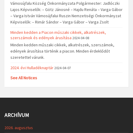
Vámosújfalu Község Önkormányzata Polgármester: Jadlóczki
Lajos Képviselők: – Götz Jánosné – Hajdu Renáta – Varga Gábor
– Varga István Vámosújfalui Ruszin Nemzetiségi Önkormányzat
Képviselők: – Rimár Sándor – Varga Gábor – Varga Zsolt
Minden kedden a Piacon műszaki cikkek, alkatrészek,
szerszámok és edények árusítása
2024-04-08
Minden kedden műszaki cikkek, alkatrészek, szerszámok,
edények árusítása történik a piacon. Minden érdeklődőt
szeretettel várunk.
2024. évi Hulladéknaptár
2024-04-07
See All Notices
ARCHÍVUM
2026. augusztus