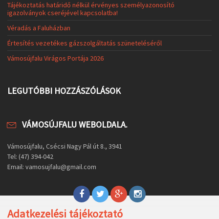
Tájékoztatás határidő nélkül érvényes személyazonosító
igazolványok cseréjével kapcsolatba!
Véradás a Faluházban
Értesítés vezetékes gázszolgáltatás szüneteléséről
Vámosújfalu Virágos Portája 2026
LEGUTÓBBI HOZZÁSZÓLÁSOK
VÁMOSÚJFALU WEBOLDALA.
Vámosújfalu, Csécsi Nagy Pál út 8., 3941
Tel: (47) 394-042
Email: vamosujfalu@gmail.com
Adatkezelési tájékoztató