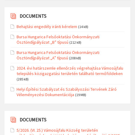
DOCUMENTS
Behajtási engedély iránti kérelem
(14 kB)
Bursa Hungarica Felsőoktatási Önkormányzati
Ösztöndíjpályázat „B” típusú
(212 kB)
Bursa Hungarica Felsőoktatási Önkormányzati
Ösztöndíjpályázat „A” típusú
(208 kB)
2024. évi határszemle ellenőrzés végrehajtása Vámosújfalu
település közigazgatási területén található termőföldeken
(285 kB)
Helyi Építési Szabályzat és Szabályozási Tervének Záró
Véleményezési Dokumentációja
(19 MB)
DOCUMENTS
5/2026. (VI. 25.) Vámosújfalu Község területén