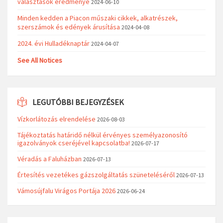
választások eredménye
2024-06-10
Minden kedden a Piacon műszaki cikkek, alkatrészek,
szerszámok és edények árusítása
2024-04-08
2024. évi Hulladéknaptár
2024-04-07
See All Notices
LEGUTÓBBI BEJEGYZÉSEK
Vízkorlátozás elrendelése
2026-08-03
Tájékoztatás határidő nélkül érvényes személyazonosító
igazolványok cseréjével kapcsolatba!
2026-07-17
Véradás a Faluházban
2026-07-13
Értesítés vezetékes gázszolgáltatás szüneteléséről
2026-07-13
Vámosújfalu Virágos Portája 2026
2026-06-24