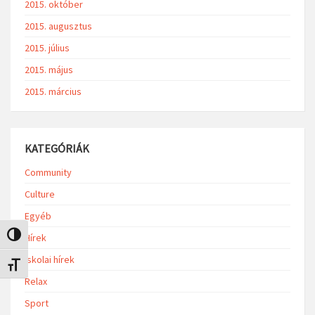
2015. október
2015. augusztus
2015. július
2015. május
2015. március
KATEGÓRIÁK
Community
Culture
Egyéb
Nagy kontraszt váltása
Hírek
Iskolai hírek
Betűméret váltása
Relax
Sport