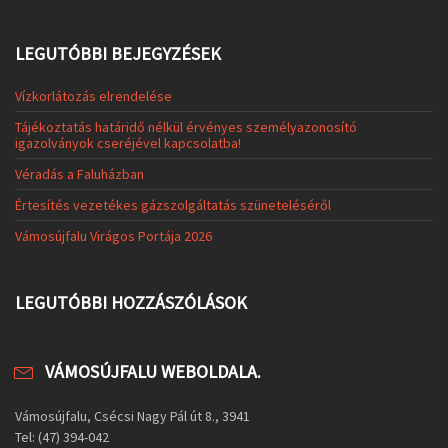
LEGUTÓBBI BEJEGYZÉSEK
Vízkorlátozás elrendelése
Tájékoztatás határidő nélkül érvényes személyazonosító
igazolványok cseréjével kapcsolatba!
Véradás a Faluházban
Értesítés vezetékes gázszolgáltatás szüneteléséről
Vámosújfalu Virágos Portája 2026
LEGUTÓBBI HOZZÁSZÓLÁSOK
VÁMOSÚJFALU WEBOLDALA.
Vámosújfalu, Csécsi Nagy Pál út 8., 3941
Tel: (47) 394-042