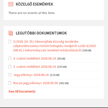
KÖZELGŐ ESEMÉNYEK
There are no events at this time.
LEGUTÓBBI DOKUMENTUMOK
5/2026. (VI. 25.) Vámosújfalu Község területén
súlykorlátozáshoz kötött behajtás rendjéről szóló 6/2025.
(VIII.01.) önkormányzati rendelet módosításáról
(106 kB)
4. számú melléklet 2026.06.24.
(65 kB)
3. számú melléklet 2026.06.24.
(335 kB)
Jegyzőkönyv 2026.06.24.
(215 kB)
Ruszin jegyzőkönyv 2026.05.04.
(932 kB)
See All Documents