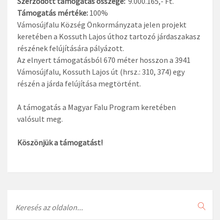
Szerződött támogatás összege:
9.000.165,- Ft.
Támogatás mértéke:
100%
Vámosújfalu Község Önkormányzata jelen projekt
keretében a Kossuth Lajos úthoz tartozó járdaszakasz
részének felújítására pályázott.
Az elnyert támogatásból 670 méter hosszon a 3941
Vámosújfalu, Kossuth Lajos út (hrsz.: 310, 374) egy
részén a járda felújítása megtörtént.
A támogatás a Magyar Falu Program keretében
valósult meg.
Köszönjük a támogatást!
Search