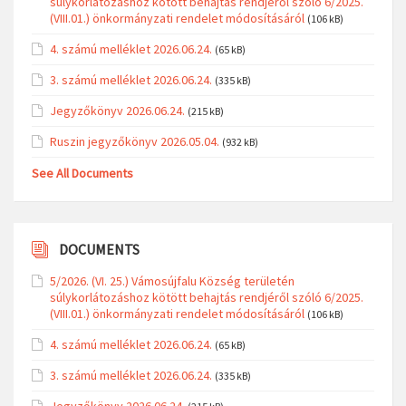
súlykorlátozáshoz kötött behajtás rendjéről szóló 6/2025.
(VIII.01.) önkormányzati rendelet módosításáról
(106 kB)
4. számú melléklet 2026.06.24.
(65 kB)
3. számú melléklet 2026.06.24.
(335 kB)
Jegyzőkönyv 2026.06.24.
(215 kB)
Ruszin jegyzőkönyv 2026.05.04.
(932 kB)
See All Documents
DOCUMENTS
5/2026. (VI. 25.) Vámosújfalu Község területén
súlykorlátozáshoz kötött behajtás rendjéről szóló 6/2025.
(VIII.01.) önkormányzati rendelet módosításáról
(106 kB)
4. számú melléklet 2026.06.24.
(65 kB)
3. számú melléklet 2026.06.24.
(335 kB)