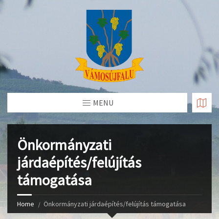
Skip
to
Content
MENU
Önkormányzati
járdaépítés/felújítás
támogatása
Home
Önkormányzati járdaépítés/felújítás támogatása