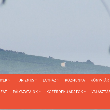
NYEK
TURIZMUS
EGYHÁZ
KÖZMUNKA
KÖNYVTÁR
ÁZAT
PÁLYÁZATAINK
KÖZÉRDEKŰ ADATOK
VÁLASZTÁ