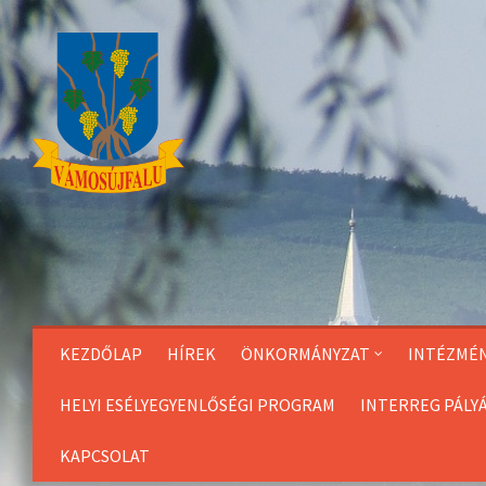
Skip
to
Content
KEZDŐLAP
HÍREK
ÖNKORMÁNYZAT
INTÉZMÉ
HELYI ESÉLYEGYENLŐSÉGI PROGRAM
INTERREG PÁLY
KAPCSOLAT