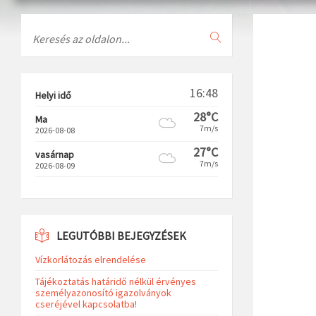
Search
16:48
Helyi idő
28°C
Ma
7m/s
2026-08-08
27°C
vasárnap
7m/s
2026-08-09
LEGUTÓBBI BEJEGYZÉSEK
Vízkorlátozás elrendelése
Tájékoztatás határidő nélkül érvényes
személyazonosító igazolványok
cseréjével kapcsolatba!