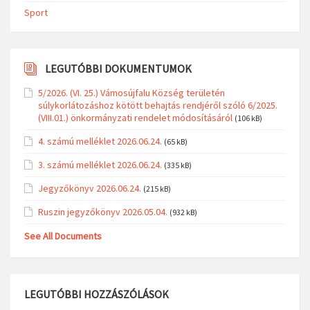
Sport
LEGUTÓBBI DOKUMENTUMOK
5/2026. (VI. 25.) Vámosújfalu Község területén
súlykorlátozáshoz kötött behajtás rendjéről szóló 6/2025.
(VIII.01.) önkormányzati rendelet módosításáról
(106 kB)
4. számú melléklet 2026.06.24.
(65 kB)
3. számú melléklet 2026.06.24.
(335 kB)
Jegyzőkönyv 2026.06.24.
(215 kB)
Ruszin jegyzőkönyv 2026.05.04.
(932 kB)
See All Documents
LEGUTÓBBI HOZZÁSZÓLÁSOK