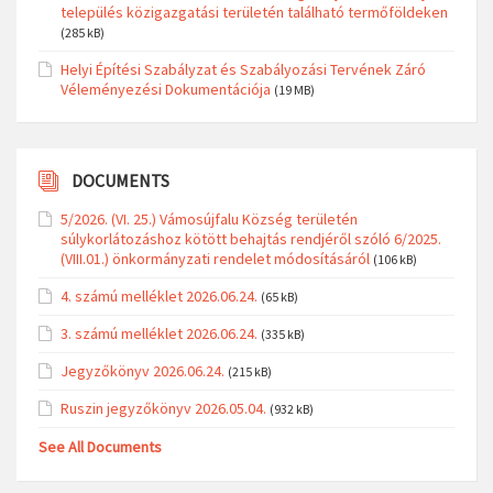
település közigazgatási területén található termőföldeken
(285 kB)
Helyi Építési Szabályzat és Szabályozási Tervének Záró
Véleményezési Dokumentációja
(19 MB)
DOCUMENTS
5/2026. (VI. 25.) Vámosújfalu Község területén
súlykorlátozáshoz kötött behajtás rendjéről szóló 6/2025.
(VIII.01.) önkormányzati rendelet módosításáról
(106 kB)
4. számú melléklet 2026.06.24.
(65 kB)
3. számú melléklet 2026.06.24.
(335 kB)
Jegyzőkönyv 2026.06.24.
(215 kB)
Ruszin jegyzőkönyv 2026.05.04.
(932 kB)
See All Documents