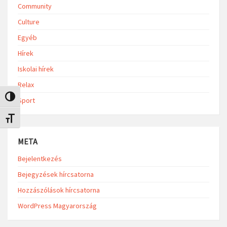
Community
Culture
Egyéb
Hírek
Iskolai hírek
Relax
Nagy kontraszt váltása
Sport
Betűméret váltása
META
Bejelentkezés
Bejegyzések hírcsatorna
Hozzászólások hírcsatorna
WordPress Magyarország