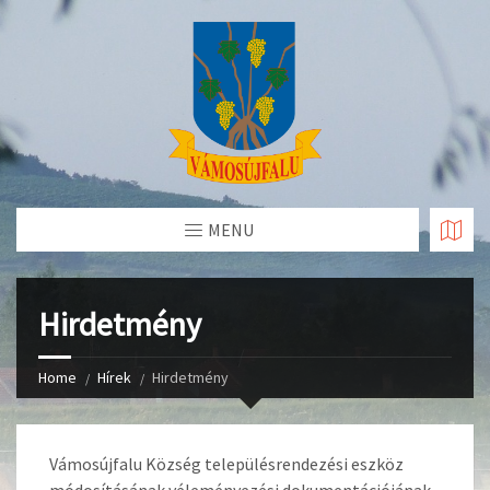
Skip
to
Content
MENU
Hirdetmény
Home
Hírek
Hirdetmény
Vámosújfalu Község településrendezési eszköz
módosításának véleményezési dokumentációjának