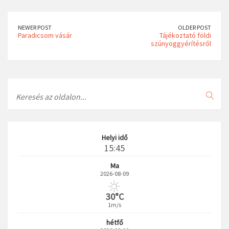
NEWER POST
OLDER POST
Paradicsom vásár
Tájékoztató földi
szúnyoggyérítésről
Search
Helyi idő
15:45
Ma
2026-08-09
30°C
1m/s
hétfő