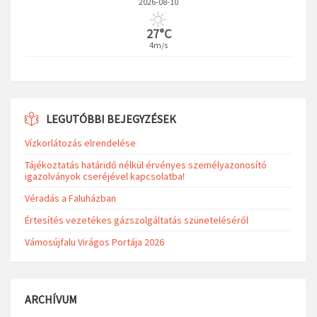
2026-08-10
27°C
4m/s
LEGUTÓBBI BEJEGYZÉSEK
Vízkorlátozás elrendelése
Tájékoztatás határidő nélkül érvényes személyazonosító
igazolványok cseréjével kapcsolatba!
Véradás a Faluházban
Értesítés vezetékes gázszolgáltatás szüneteléséről
Vámosújfalu Virágos Portája 2026
ARCHÍVUM