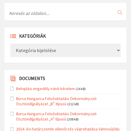
Search
KATEGÓRIÁK
Kategóriák
DOCUMENTS
Behajtási engedély iránti kérelem
(14 kB)
Bursa Hungarica Felsőoktatási Önkormányzati
Ösztöndíjpályázat „B” típusú
(212 kB)
Bursa Hungarica Felsőoktatási Önkormányzati
Ösztöndíjpályázat „A” típusú
(208 kB)
2024. évi határszemle ellenőrzés végrehajtása Vámosújfalu