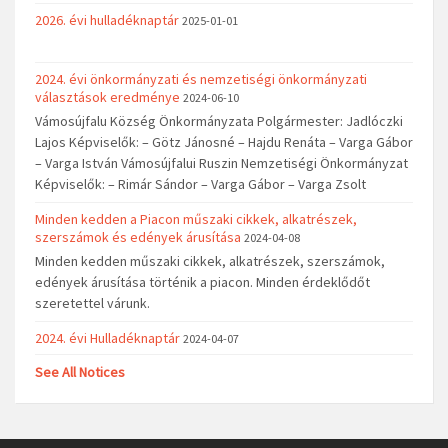
2026. évi hulladéknaptár
2025-01-01
2024. évi önkormányzati és nemzetiségi önkormányzati
választások eredménye
2024-06-10
Vámosújfalu Község Önkormányzata Polgármester: Jadlóczki
Lajos Képviselők: – Götz Jánosné – Hajdu Renáta – Varga Gábor
– Varga István Vámosújfalui Ruszin Nemzetiségi Önkormányzat
Képviselők: – Rimár Sándor – Varga Gábor – Varga Zsolt
Minden kedden a Piacon műszaki cikkek, alkatrészek,
szerszámok és edények árusítása
2024-04-08
Minden kedden műszaki cikkek, alkatrészek, szerszámok,
edények árusítása történik a piacon. Minden érdeklődőt
szeretettel várunk.
2024. évi Hulladéknaptár
2024-04-07
See All Notices