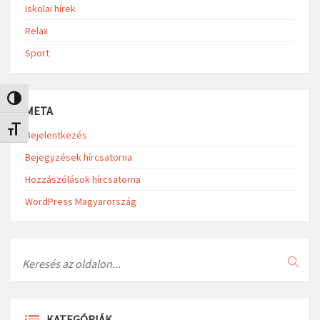
Iskolai hírek
Relax
Sport
Nagy kontraszt váltása
META
Betűméret váltása
Bejelentkezés
Bejegyzések hírcsatorna
Hozzászólások hírcsatorna
WordPress Magyarország
Search
KATEGÓRIÁK