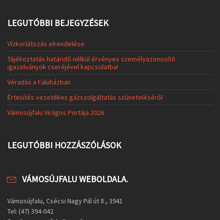
LEGUTÓBBI BEJEGYZÉSEK
Vízkorlátozás elrendelése
Tájékoztatás határidő nélkül érvényes személyazonosító
igazolványok cseréjével kapcsolatba!
Véradás a Faluházban
Értesítés vezetékes gázszolgáltatás szüneteléséről
Vámosújfalu Virágos Portája 2026
LEGUTÓBBI HOZZÁSZÓLÁSOK
VÁMOSÚJFALU WEBOLDALA.
Vámosújfalu, Csécsi Nagy Pál út 8., 3941
Tel: (47) 394-042