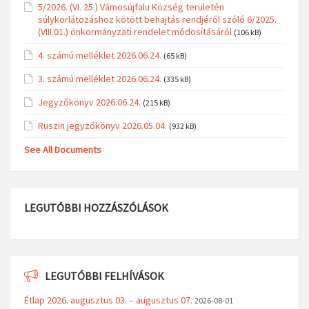
5/2026. (VI. 25.) Vámosújfalu Község területén
súlykorlátozáshoz kötött behajtás rendjéről szóló 6/2025.
(VIII.01.) önkormányzati rendelet módosításáról
(106 kB)
4. számú melléklet 2026.06.24.
(65 kB)
3. számú melléklet 2026.06.24.
(335 kB)
Jegyzőkönyv 2026.06.24.
(215 kB)
Ruszin jegyzőkönyv 2026.05.04.
(932 kB)
See All Documents
LEGUTÓBBI HOZZÁSZÓLÁSOK
LEGUTÓBBI FELHÍVÁSOK
Étlap 2026. augusztus 03. – augusztus 07.
2026-08-01