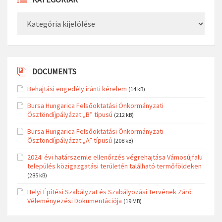
Kategóriák
DOCUMENTS
Behajtási engedély iránti kérelem
(14 kB)
Bursa Hungarica Felsőoktatási Önkormányzati
Ösztöndíjpályázat „B” típusú
(212 kB)
Bursa Hungarica Felsőoktatási Önkormányzati
Ösztöndíjpályázat „A” típusú
(208 kB)
2024. évi határszemle ellenőrzés végrehajtása Vámosújfalu
település közigazgatási területén található termőföldeken
(285 kB)
Helyi Építési Szabályzat és Szabályozási Tervének Záró
Véleményezési Dokumentációja
(19 MB)