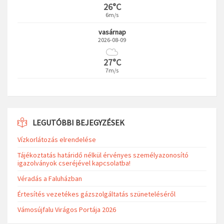
26°C
6m/s
vasárnap
2026-08-09
27°C
7m/s
LEGUTÓBBI BEJEGYZÉSEK
Vízkorlátozás elrendelése
Tájékoztatás határidő nélkül érvényes személyazonosító
igazolványok cseréjével kapcsolatba!
Véradás a Faluházban
Értesítés vezetékes gázszolgáltatás szüneteléséről
Vámosújfalu Virágos Portája 2026