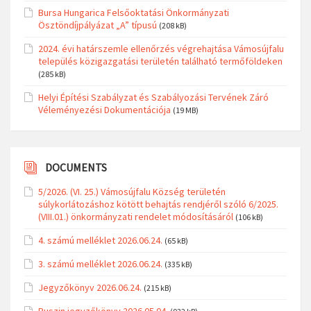
Bursa Hungarica Felsőoktatási Önkormányzati
Ösztöndíjpályázat „A” típusú
(208 kB)
2024. évi határszemle ellenőrzés végrehajtása Vámosújfalu
település közigazgatási területén található termőföldeken
(285 kB)
Helyi Építési Szabályzat és Szabályozási Tervének Záró
Véleményezési Dokumentációja
(19 MB)
DOCUMENTS
5/2026. (VI. 25.) Vámosújfalu Község területén
súlykorlátozáshoz kötött behajtás rendjéről szóló 6/2025.
(VIII.01.) önkormányzati rendelet módosításáról
(106 kB)
4. számú melléklet 2026.06.24.
(65 kB)
3. számú melléklet 2026.06.24.
(335 kB)
Jegyzőkönyv 2026.06.24.
(215 kB)
Ruszin jegyzőkönyv 2026.05.04.