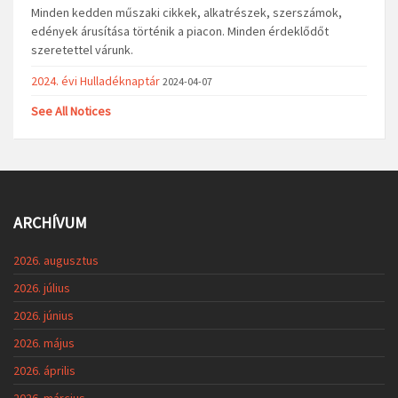
Minden kedden műszaki cikkek, alkatrészek, szerszámok,
edények árusítása történik a piacon. Minden érdeklődőt
szeretettel várunk.
2024. évi Hulladéknaptár
2024-04-07
See All Notices
ARCHÍVUM
2026. augusztus
2026. július
2026. június
2026. május
2026. április
2026. március