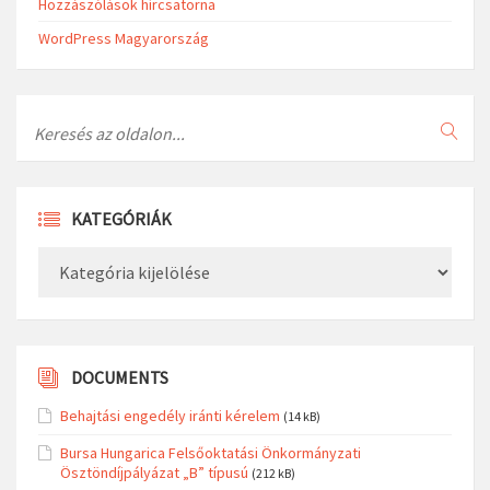
Hozzászólások hírcsatorna
WordPress Magyarország
Search
KATEGÓRIÁK
Kategóriák
DOCUMENTS
Behajtási engedély iránti kérelem
(14 kB)
Bursa Hungarica Felsőoktatási Önkormányzati
Ösztöndíjpályázat „B” típusú
(212 kB)