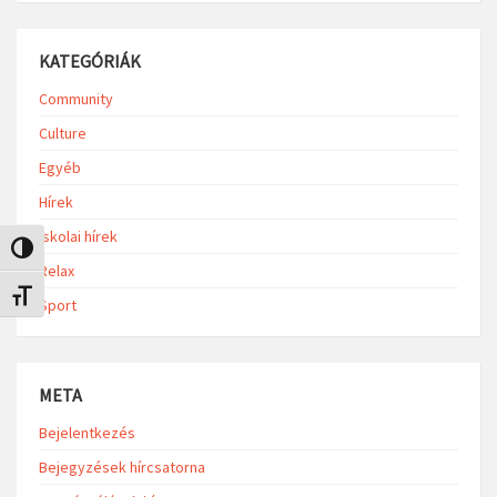
KATEGÓRIÁK
Community
Culture
Egyéb
Hírek
Iskolai hírek
Nagy kontraszt váltása
Relax
Betűméret váltása
Sport
META
Bejelentkezés
Bejegyzések hírcsatorna