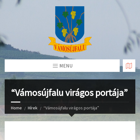
Skip
to
Content
MENU
“Vámosújfalu virágos portája”
Home
Hírek
“Vámosújfalu virágos portája”